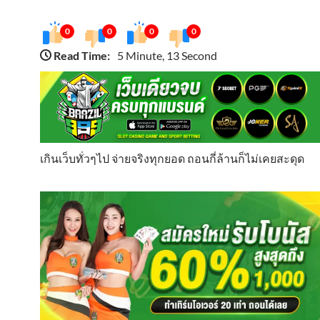
0
0
0
0
Read Time:
5 Minute, 13 Second
เกินเว็บทั่วๆไป จ่ายจริงทุกยอด ถอนกี่ล้านก็ไม่เคยสะดุด