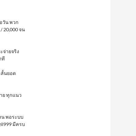
ต่อวัน พวก
/ 20,000 จน
ะจ่ายจริง
าที
กลั้นยอด
ค่าย ทุกแนว
ไหน พอระบบ
il999 มีครบ