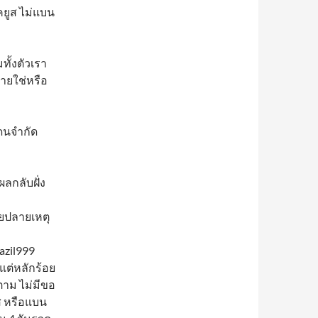
อคยูส ไม่แบน
ทั้งตัวเรา
่ายใช่หรือ
ดนจำกัด
ลกลับฝั่ง
ายปลายเหตุ
azil999
แต่หลักร้อย
ตาม ไม่มีขอ
ูส หรือแบน