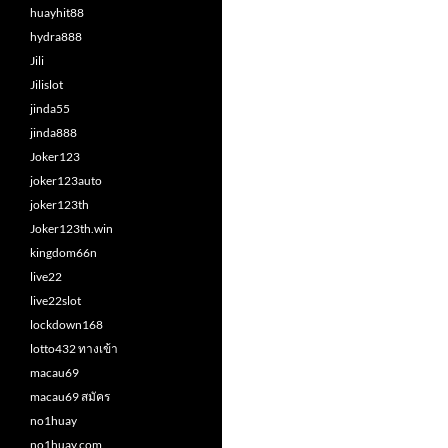
huayhit88
hydra888
Jili
Jilislot
jinda55
jinda888
Joker123
joker123auto
joker123th
Joker123th.win
kingdom66n
live22
live22slot
lockdown168
lotto432 ทางเข้า
macau69
macau69 สมัคร
no1huay
no1huay.com