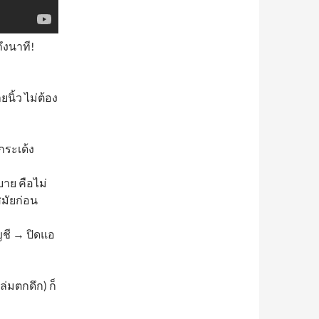
ถึงนาที!
นิ้ว ไม่ต้อง
กระเด้ง
บาย คือไม่
มัยก่อน
ญชี → ปิดแอ
่มตกดึก) ก็