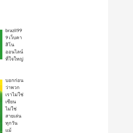
brazil99
9 เว็บคา
สิโน
ออนไลน์
ที่ใจใหญ่
บอกก่อน
ว่าพวก
เราไม่ใช่
เซียน
ไม่ใช่
สายเล่น
ทุกวัน
แม้