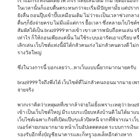
เราแม้กระทั้งนิดเดียวพวกเราเคยเล่นได้มากมายต่อเนื่องกั
ในเวลานั้นก็แอบตื่นตระหนกว่าจะเริ่มมีปัญหามั้ย แต่ปร
ยังลื่น ถอนปุ๊บเข้าปั๊บเหมือนเดิม ไม่ว่าจะเป็นเวลาช่วงกลา
ดื่นๆก็ยังจ่ายครบ ไม่มีแม้แต่การ ยื้อเวลา ซึ่งหลายเว็บไซต์ช
สัมผัสได้เป็น brazil999 ทางเข้า เขา เคารพนับถือคนเล่น จร
เท่าไร ก็ให้ถอนเพียงแค่นั้น ไม่ใช้ระบบเอารัดเอาเปรียบ หรื
เลิกเล่น เว็บไซต์แห่งนี้มิได้กลัวคนเก่ง ไม่กลัวคนดวงดี ไม่
รางวัลใหญ่
ซึ่งในวงการนี้ บอกเลยว่า…หาเว็บแบบนี้ยากมากมายครับ
brazil999 ใจถึงพึ่งได้ เว็บไซต์ที่ไม่กลัวคนถอนมากมาย 
จ่ายจริง
พวกเราคิดว่าเหตุผลที่เขากล้าจ่ายไม่ยั้งเพราะเหตุว่า braz
เข้า เป็นเว็บไซต์ใหญ่ มีระบบระเบียบหลังบ้านดี ไม่ได้มาแบ
เว็บไซต์เฉพาะกิจที่เปิดแป๊บๆแล้วปิดหนี จากที่พิจารณา เว็บ
เนอร์ค่ายเกมมากมาย หน้าเว็บอัปเดตตลอด ระบบการเงินเชื่
รองรับอีกทั้งบัญชีธนาคารและก็ทรูวอลเล็ทอีกต่างหาก