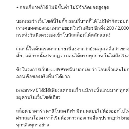
• ถอนกี่บาทก็ได้ ไม่มีขั้นต่ำ ไม่มีจำกัดยอดสูงสุด
บอกเลยว่า เว็บไซต์นี้ไม่กั๊ก ถอนกี่บาทก็ได้ ไม่มีจำกัดรอบ
เราเคยทดลองถอนหลายยอดในวันเดียว อีกทั้ง 200 / 2,000 
กระทั่งวันนึงดวงเฮงเข้าโบนัสสล็อตได้หลักแสน!
เวลานี้ใจเต้นแรงมากมาย เนื่องจากว่ายังคลุมเคลือว่าเขาจ
มั้ย…แม้กระนั้นปรากฏว่า ถอนได้ครบทุกบาท ในไม่ถึง 3 น
ซึ่งในวงการเว็บbrazil999พนัน บอกเลยว่า โอนเร็วและไม่
ถอน คือของจริงที่หาได้ยาก
brazil999 มิได้มีดีเพียงแค่ถอนเร็ว แม้กระนั้นเกมมาก ทุก
อยู่ครบในเว็บไซต์เดียว
สล็อต บาคาร่า คาสิโนสด กีฬา มีหมดแบบไม่ต้องออกไป
ฝากถอนโอเค เราก็เริ่มต้องการลองเกมอื่นๆปรากฏว่า braz
ทุกๆสิ่งทุกๆอย่าง