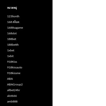
หมวดหมู่
123lionth
168 สล็อต
1688sagame
168slot
188bet
188betth
1xbet
1xbit
918Kiss
918kissauto
918kissme
ABA
ABAGroup2
allbet24hr
alot666
amb888