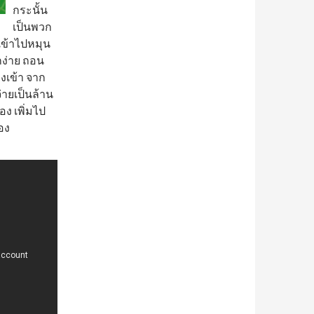
กระนั้น
เป็นพวก
เข้าไปหมุน
กง่าย ถอน
างเข้า จาก
จ่ายเป็นล้าน
อง เพิ่มไป
อง