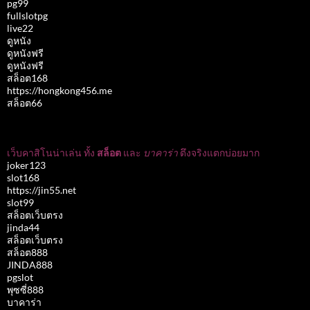
pg99
fullslotpg
live22
ดูหนัง
ดูหนังฟรี
ดูหนังฟรี
สล็อต168
https://hongkong456.me
สล็อต66
เว็บคาสิโนน่าเล่น ทั้ง
สล็อต
และ
บาคาร่า
ตึงจริงแตกบ่อยมาก
joker123
slot168
https://jin55.net
slot99
สล็อตเว็บตรง
jinda44
สล็อตเว็บตรง
สล็อต888
JINDA888
pgslot
พุซซี่888
บาคาร่า