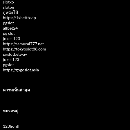
slotxo
slotpg
ดูหนังโป๊
https://1xbetth.vip
pgslot
allbet24
pg slot
joker 123
https://samurai777.net
https://tokyoslot88.com
pgslotbetway
joker123
pgslot
https://gogoslot.asia
ความเห็นล่าสุด
หมวดหมู่
123lionth