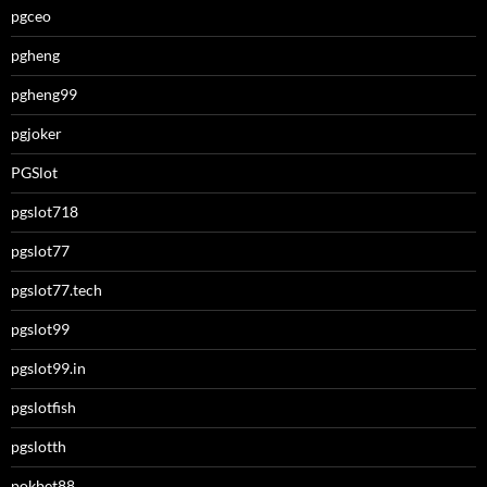
pgceo
pgheng
pgheng99
pgjoker
PGSlot
pgslot718
pgslot77
pgslot77.tech
pgslot99
pgslot99.in
pgslotfish
pgslotth
pokbet88