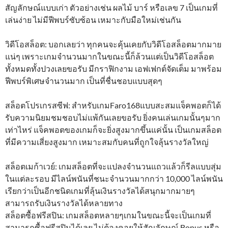
สัญลักษณ์แบบเก่า ตัวอย่างเช่น ผลไม้ บาร์ หรือเลข 7 เป็นเกมที่
เล่นง่าย ไม่มีฟีพบร์ซับซ้อน เหมาะกับมือใหม่เช่นกัน
วิดีโอสล็อต: บอกเลยว่า ทุกคนจะคุ้นเคยกับวิดีโอสล็อตมากมาย
แน่ๆ เพราะเกมจำนวนมากในขณะนี้ก็ล้วนแต่เป็นวิดีโอสล็อต
ทั้งหมดทั้งปวงเลยขอรับ มีกราฟิกงาม เอฟเฟกต์จัดเต็ม มาพร้อม
ฟีพบร์พิเศษจำนวนมาก เป็นที่ชื่นชอบแบบสุดๆ
สล็อตโปรเกรสซีฟ: สำหรับเกมFaro168แบบสะสมแจ็คพอตก็ได้
รับความนิยมชมชอบไม่แพ้กันเลยขอรับ ยิ่งคนเล่นเกมนั้นๆมาก
เท่าไหร่ แจ็คพอตของเกมก็จะยิ่งสูงมากขึ้นแค่นั้น เป็นเกมสล็อต
ที่มีความเสี่ยงสูงมาก เหมาะสมกับคนที่ถูกใจลุ้นรางวัลใหญ่
สล็อตเมก้าเวย์: เกมสล็อตที่จะแปลงจำนวนแถวแล้วก็รีลแบบสุ่ม
ในแต่ละรอบ มีไลน์พนันที่ชนะจำนวนมากกว่า 10,000 ไลน์พนัน
เรียกว่าเป็นอีกชนิดเกมที่ลุ้นเงินรางวัลได้สนุกมากมายๆ
สามารถรับเงินรางวัลได้หลายทาง
สล็อตซื้อฟรีสปิน: เกมสล็อตหลายๆเกมในขณะนี้จะเป็นเกมที่
สามารถซื้อฟรีสปินได้เลย ไม่ต้องคอยให้สัญลักษณ์ Bonus หรือ