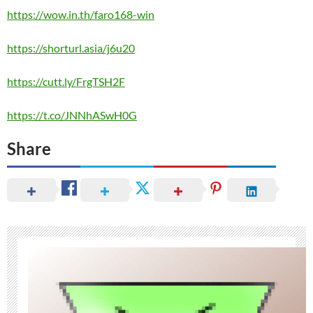
https://wow.in.th/faro168-win
https://shorturl.asia/j6u20
https://cutt.ly/FrgTSH2F
https://t.co/JNNhASwH0G
Share