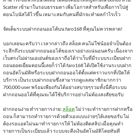
Scatter เข้ามาในรอบธรรมดา เพิ่มโอกาสสำหรับเพื่อการไปสู่
ตอนโบนัสได้ไวขึ้น เหมาะสมกับคนที่มักจะทำผลกำไรเร็ว
จัดเต็มระบบฝากถอนออโต้บน faro168 ที่คุณไม่ควรพลาด!
บอกเลยนะครับว่า เวลากล่าวถึง สล็อต คนไม่ใช่น้อยจำเป็นต้อง
ระลึกถึงระบบฝากถอนออโต้ของเราอย่างแน่นอนครับ เนื่องจาก
เว็บตรงไม่ผ่านเอเย่นต์ของเราถือได้ว่าเว็บที่มีระบบระเบียบฝาก
ถอนยอดเยี่ยมตอนนี้เลยก็ว่าได้ faro168 ได้เปิดใช้งานระบบฝาก
ถอนอัตโนมัติหรือระบบฝากถอนออโต้ตั้งแต่คราวแรกที่เปิดให้
บริการ เป็นระบบฝากถอนซึ่งสามารถดูแลสมาชิกมากกว่า
700,000 user พร้อมเพียงกันได้อย่างสบายๆรวมทั้งนี่คือระบบ
ฝากถอนออโต้ที่คุณจะได้ใช้บริการอย่างไม่ต้องสงสัยขอรับ
ฝากถอนง่าย ทำรายการง่าย:
สล็อต
ไม่ว่าจะทำรายการฝากหรือ
ถอน ก็สามารถทำรายการด้วยตัวเองแบบง่ายๆได้เลยขอรับ ไม่
ต้องรอแอดไม่นมาทำรายการให้ ไม่ต้องติดสลิป เมื่อคุณทำ
รายการเป็นระเบียบแล้ว ระบบจะดึงเงินอัตโนมัติโดยทันที