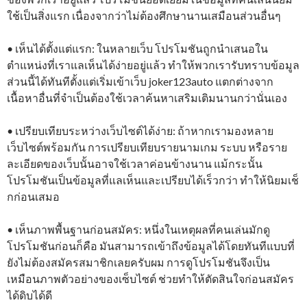
ใช้เป็นสิ่งแรก เนื่องจากว่าไม่ต้องศึกษานานเสมือนส่วนอื่นๆ
• เห็นได้ตั้งแต่แรก: ในหลายเว็บ โปรโมชันถูกนำเสนอใน
ตำแหน่งที่เราแลเห็นได้ง่ายอยู่แล้ว ทำให้พวกเรารับทราบข้อมูล
ส่วนนี้ได้ทันทีตั้งแต่เริ่มเข้าเว็บ joker123auto แตกต่างจาก
เนื้อหาอื่นที่จำเป็นต้องใช้เวลาค้นหาเสริมเติมนานกว่านั่นเอง
• เปรียบเทียบระหว่างเว็บไซต์ได้ง่าย: ถ้าหากเรามองหลาย
เว็บไซต์พร้อมกัน การเปรียบเทียบรายนามเกม ระบบ หรือราย
ละเอียดของเว็บนั้นอาจใช้เวลาค่อนข้างนาน แม้กระนั้น
โปรโมชันเป็นข้อมูลที่แลเห็นและเปรียบได้เร็วกว่า ทำให้นิยมเช็
กก่อนเสมอ
• เห็นภาพพื้นฐานก่อนสมัคร: หนึ่งในเหตุผลที่คนเล่นมักดู
โปรโมชันก่อนก็คือ มันสามารถเข้าถึงข้อมูลได้โดยทันทีแบบที่
ยังไม่ต้องสมัครสมาชิกเลยครับผม การดูโปรโมชันจึงเป็น
เหมือนภาพตัวอย่างของเซ็บไซต์ ช่วยทำให้ตัดสินใจก่อนสมัคร
ได้ดิบได้ดี