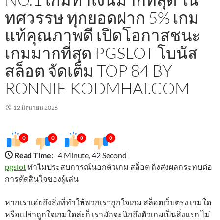
ทศวรรษ ทุกยอดฝาก 5% เกม
แท้คุณภาพดี เปิดโอกาสชนะ
เกมมากที่สุด PGSLOT โบนัส
สล็อต จัดเต็ม TOP 84 BY
RONNIE KODMHAI.COM
12 มิถุนายน 2026
0
0
0
0
Read Time:
4 Minute, 42 Second
pgslot
ทำไมประสบการณ์นอกตัวเกม สล็อต ถึงส่งผลกระทบต่อ
การตัดสินใจของผู้เล่น
หากเราเอ่ยถึงสิ่งที่ทำให้พวกเราถูกใจเกม สล็อตเว็บตรง เกมใด
หรือเปล่าถูกใจเกมใดล่ะก็ เรามักจะนึกถึงตัวเกมเป็นสิ่งแรก ไม่