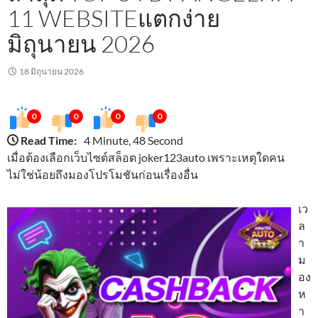
11 WEBSITEแตกง่าย
มิถุนายน 2026
18 มิถุนายน 2026
0
0
0
0
Read Time:
4 Minute, 48 Second
เมื่อต้องเลือกเว็บไซต์สล็อต joker123auto เพราะเหตุใดคน
ไม่ใช่น้อยถึงมองโปรโมชันก่อนเรื่องอื่น
เว
ล
า
ม
อง
ห
า