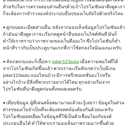
สำหรับในการตรวจสอบส่วนอื่นๆด้วย ถ้าโปรโมชันน่าดึงดูด เรา
ก็จะต้องการสำรวจองค์ประกอบอื่นๆของเว็บถัดไปด้วยจริงไหม
• ดูก่อนยละเอียดส่วนอื่น: หลังจากมองเห็นข้อมูลโปรโมชันแล้ว
ถ้ามันน่าดึงดูด เราจะเริ่มกดดูหน้าอื่นของเว็บไซต์ทันที มันก็
ทำให้เราทราบว่าภาพรวมของเว็บคืออะไร ซึ่งโปรโมชันก็ทำ
หน้าที่ราวกับเป็นประตูบานแรกที่เราใช้ตกลงใจนั่นเองนะครับ
• สังเกตเกมและก็เนื้อหา:
joker123auto
เมื่อความพอใจที่ได้
จากโปรโมชันเกิดขึ้นแล้ว พวกเราจะเริ่มสังเกตว่าเว็บมีเกม
joker123auto แบบไหนบ้าง มีการพรีเซนเทชั่นอะไรหรือ
อย่างไรบ้าง มีสิ่งที่พวกเราอยากได้ไหม ทุกอย่างเริ่มจาก
โปรโมชันที่น่าดึงดูดก่อนทั้งหมดเลยครับ
• เทียบข้อมูล: ผู้ที่เล่นสล็อตมานานแล้วจะรู้เลยว่า ข้อมูลในส่วน
ต่างๆของเว็บจำเป็นที่จะต้องสอดคล้องต้องกันด้วยนะครับ
โปรโมชันยอดเยี่ยมในข้อมูลที่ใช้เป็นตัวเชื่อมโยงกับองค์
ประกอบอื่นได้ ทำให้พวกเรามองเห็นภาพรวมมากขึ้นด้วย