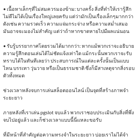
• เนื้อหาเล็กๆที่ไม่สมควรมองข้าม: บางครั้ง สิ่งที่ทำให้เรารู้สึก
ไม่ดีไม่ได้เป็นเรื่องใหญ่เลยครับ แต่ว่ามักเป็นเรื่องเล็กๆมากกว่า
ดังเช่น ความรวดเร็ว ความแจ่มกระจ่าง หรือความสม่ำเสมอ
มันอาจจะมองไม่สำคัญ แต่ว่าถ้าหากขาดหายไปมีผลแน่นอน
• รับรู้บรรยากาศโดยรวมได้มากกว่า: หากแม้พวกเราจะอธิบาย
ความรู้สึกตอนเล่นได้ไม่ชัดแจ้งเท่าใด แม้กระนั้นพวกเราจะรับ
ทราบได้ในทันทีเลยว่า ประสบการณ์ในแต่ละครั้งนั้นเป็นแบบ
ไหน บรรเทา วุ่นวาย หรือเป็นธรรมชาติ ซึ่งก็มีสาเหตุจากสิ่งรอบ
ตัวทั้งหมด
ช่วงเวลาหลังจบการเล่นสล็อตออนไลน์ เป็นจุดที่สร้างภาพจำ
ระยะยาว
ภายหลังที่เราเล่น pgslot จบแล้ว พวกเราชอบประเมินกับสิ่งที่พึ่ง
จบไปอยู่แล้ว และก็ช่วงเวลาแบบนี้นี่แหละขอรับ
ที่มีหน้าที่สำคัญต่อความทรงจำในระยะยาว บ่อยเราไม่ได้จำ