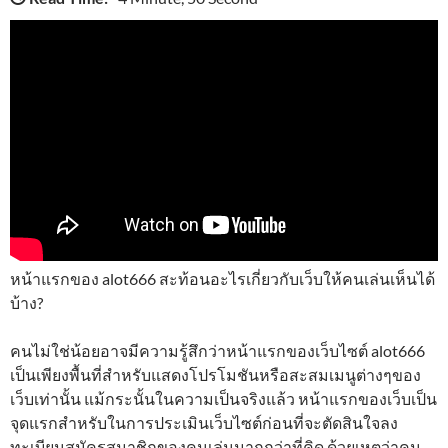
หน้าแรกของ alot666 สะท้อนอะไรเกี่ยวกับเว็บให้คนเล่นเห็นได้
บ้าง?
คนไม่ใช่น้อยอาจมีความรู้สึกว่าหน้าแรกของเว็บไซต์ alot666
เป็นเพียงพื้นที่สำหรับแสดงโปรโมชันหรือสะสมเมนูต่างๆของ
เว็บเท่านั้น แม้กระนั้นในความเป็นจริงแล้ว หน้าแรกของเว็บเป็น
จุดแรกสำหรับในการประเมินเว็บไซต์ก่อนที่จะตัดสินใจลง
ทะเบียนสมัครสมาชิกของคนเล่นมากกว่าที่คิด ด้วยเหตุว่าคน