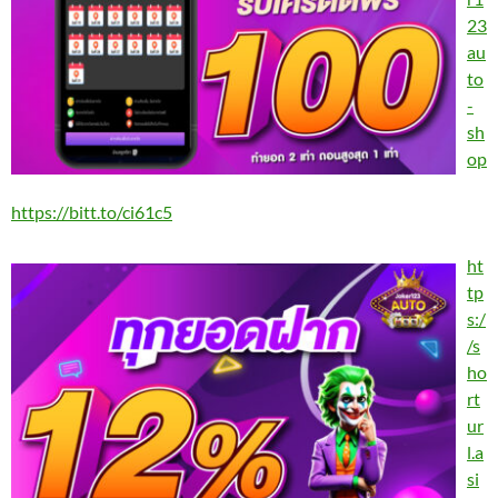
23
au
to
-
sh
op
https://bitt.to/ci61c5
ht
tp
s:/
/s
ho
rt
ur
l.a
si