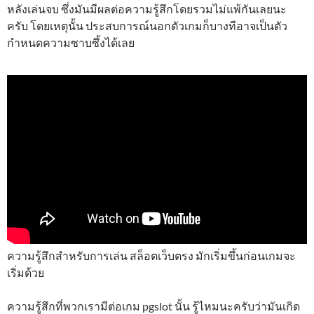
หลังเล่นจบ ซึ่งมันมีผลต่อความรู้สึกโดยรวมไม่แพ้กันเลยนะ
ครับ โดยเหตุนั้น ประสบการณ์นอกตัวเกมก็บางทีอาจเป็นตัว
กำหนดความซาบซึ้งได้เลย
ความรู้สึกสำหรับการเล่น สล็อตเว็บตรง มักเริ่มขึ้นก่อนเกมจะ
เริ่มด้วย
ความรู้สึกที่พวกเรามีต่อเกม pgslot นั้น รู้ไหมนะครับว่ามันเกิด