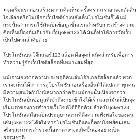
• จุดเริ่มแรกก่อนสร้างความคิดเห็น: ครั้งคราว เราอาจจะตัดสิน
ใจเลือกหรือไม่เลือกเว็บไซต์ข้างหลังเห็นโปรโมชันก็ได้ แม้
กระนั้นสามารถใช้มันเป็นข้อมูลชิ้นแรกสำหรับการสร้างความ
คิดเห็นเบื้องต้นเกี่ยวกับเว็บ joker123 ได้ มันก็ทำให้การวัดเว็บ
เป็นไปตามลำดับด้วย
โปรโมชันบน โจ๊กเกอร์123 สล็อต คือจุดกำเนิดสำหรับเพื่อการ
ทำความรู้จักเว็บไซต์สล็อตที่เหมาะสมที่สุด
แม้เรามองจากความประพฤติคนเล่นโจ๊กเกอร์สล็อตแล้ว พวก
เราจะเห็นได้ว่า การดูโปรโมชันก่อนเรื่องอื่นมิได้แปลว่า ทุกคน
มีความสนใจกับโบนัสมากกว่าครับ แม้กระนั้นเนื่องจากว่า
โปรโมชันเป็นข้อมูลที่เข้าถึงง่าย เข้าใจได้เร็ว และก็มันก็เป็นจุด
เริ่มแรกของการสำรวจเว็บไซต์ได้ดีอีกด้วย สำหรับ joker123
โปรโมชันเสมือนเป็นประตูบานแรกที่ดึงความพึงพอใจของคน
เล่น joker123 ได้จริง หากโปรโมชันดีและก็ตอบโจทย์คนเล่น
จริงๆล่ะก็ การสำรวจเนื้อหาต่างๆจะเกิดขึ้นเองอย่างเป็น
ธรรมชาติ