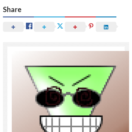
Share