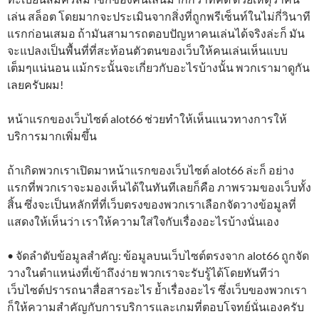
เล่น สล็อต โดยมากจะประเมินจากสิ่งที่ถูกพรีเซ็นท์ในไม่กี่วินาที
แรกก่อนเสมอ ถ้ามันสามารถตอบปัญหาคนเล่นได้จริงล่ะก็ มัน
จะแปลงเป็นพื้นที่ที่สะท้อนตัวตนของเว็บให้คนเล่นเห็นแบบ
เต็มๆแน่นอน แม้กระนั้นจะเกี่ยวกับอะไรบ้างนั้น พวกเรามาดูกัน
เลยครับผม!
หน้าแรกของเว็บไซต์ alot66 ช่วยทำให้เห็นแนวทางการให้
บริการมากเพิ่มขึ้น
ถ้าเกิดพวกเราเปิดมาหน้าแรกของเว็บไซต์ alot66 ล่ะก็ อย่าง
แรกที่พวกเราจะมองเห็นได้ในทันทีเลยก็คือ ภาพรวมของเว็บทั้ง
สิ้น ซึ่งจะเป็นหลักที่ที่เว็บตรงของพวกเราเลือกจัดวางข้อมูลที่
แสดงให้เห็นว่า เราให้ความใส่ใจกับเรื่องอะไรบ้างนั่นเอง
• จัดลำดับข้อมูลสำคัญ: ข้อมูลบนเว็บไซต์ตรงจาก alot66 ถูกจัด
วางในตำแหน่งที่เข้าถึงง่าย พวกเราจะรับรู้ได้โดยทันทีว่า
เว็บไซต์ปรารถนาสื่อสารอะไร ย้ำเรื่องอะไร ซึ่งเว็บของพวกเรา
ก็ให้ความสำคัญกับการบริการและเกมที่ตอบโจทย์นั่นเองครับ