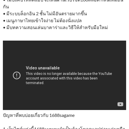
กัน
• มีระบบล็อกอิน 2 ชั้น ไม่มีอันตรายมากขึ้น
• เมนูภาษาไทยเข้าใจง่าย ไม่ต้องนั่งแปล
• มีบทความสอนเล่นบาคาร่าและวิธีให้สำหรับมือใหม่
ปัญหาที่พบบ่อยเกี่ยวกับ 1688sagame
1. เว็บไซต์แห่งนี้1688sagameจำเป็นต้องโหลดแอปก่อนเล่นหรือ