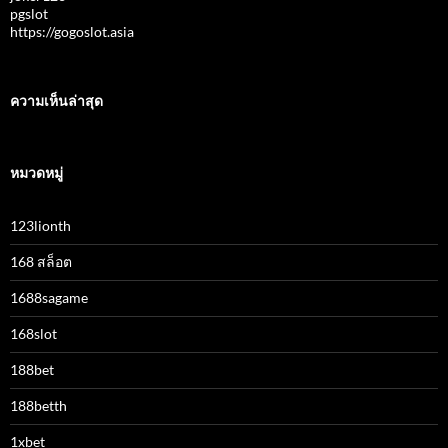
pgslot
https://gogoslot.asia
ความเห็นล่าสุด
หมวดหมู่
123lionth
168 สล็อต
1688sagame
168slot
188bet
188betth
1xbet