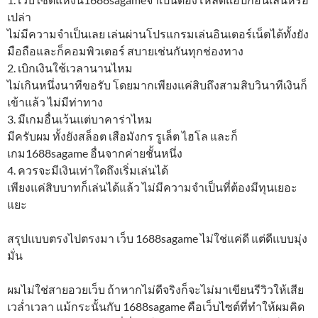
เปล่า
ไม่มีความจำเป็นเลย เล่นผ่านโปรแกรมเล่นอินเตอร์เน็ตได้ทั้งยัง
มือถือและก็คอมพิวเตอร์ สบายเช่นกันทุกช่องทาง
2. เบิกเงินใช้เวลานานไหม
ไม่เกินหนึ่งนาทีขอรับ โดยมากเพียงแค่สิบถึงสามสิบวินาทีเงินก็
เข้าแล้ว ไม่มีท่าทาง
3. มีเกมอื่นเว้นแต่บาคาร่าไหม
มีครับผม ทั้งยังสล็อต เสือมังกร รูเล็ต ไฮโล และก็
เกม1688sagame อื่นจากค่ายชั้นหนึ่ง
4. ควรจะมีเงินเท่าใดถึงเริ่มเล่นได้
เพียงแค่สิบบาทก็เล่นได้แล้ว ไม่มีความจำเป็นที่ต้องมีทุนเยอะ
แยะ
สรุปแบบตรงไปตรงมา เว็บ 1688sagame ไม่ใช่แค่ดี แต่ดีแบบมุ่ง
มั่น
ผมไม่ใช่สายอวยเว็บ ถ้าหากไม่ดีจริงก็จะไม่มาเขียนรีวิวให้เสีย
เวล่ำเวลา แม้กระนั้นกับ 1688sagame คือเว็บไซต์ที่ทำให้ผมคิด