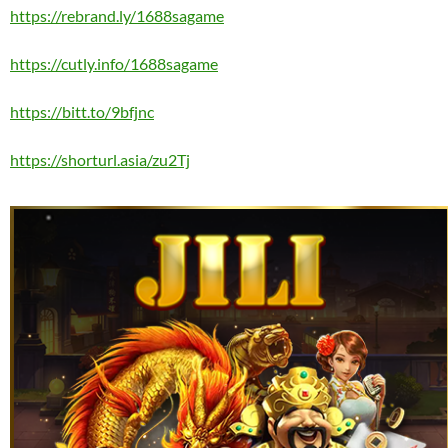
https://rebrand.ly/1688sagame
https://cutly.info/1688sagame
https://bitt.to/9bfjnc
https://shorturl.asia/zu2Tj