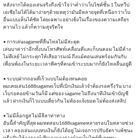
หลังจากได้ลองเล่นจริงถึงเข้าใจว่าคำว่าเว็บไซต์ชั้น 1 ในทวีป
เอเชียไม่ได้ได้มาง่ายๆด้วยเหตุว่ามันมีหลายจุดที่เหนือกว่าเว็บ
อื่นแบบเห็นได้ชัด โดยเฉพาะอย่างยิ่งในเรื่องของความเสถียร
ความไว แล้วก็ความสุจริตใจ
• การเล่นsagameที่ลื่นไหลไม่มีสะดุด
เล่นบาคาร่าอีกทั้งบนโทรศัพท์เคลื่อนที่และก็บนคอม ไม่มีค้าง
ไม่ดีเลย์ ไม่กระตุกให้เสียอารมณ์ ถึงแม้ตอนเล่นพร้อมกันกับ
เพื่อนพ้องในระยะเวลาพีคๆที่คนเข้าระบบมากก็ยังไหลลื่นอยู่ดี
• ระบบฝากถอนที่เร็วแบบไม่ต้องทนคอย
ผมเคยเล่น1688sagameเว็บที่เบิกเงินแล้วจำต้องรอครึ่งวัน บาง
เว็บรอคอยข้ามวันก็มี แต่ของ sagame ไม่ถึงนาทีเงินเข้าบัญชี
แล้ว ฝากเงินก็ไวแบบเดียวกัน ไม่ต้องแจ้งยอด ไม่ต้องส่งสลิป
• ไม่มีล็อกยูส ไม่มีลีลาท่าทาง
อันนี้สำคัญที่สุด ผมทดสอบ1688sagameหลายรอบในหลายช่วง
เวลา ลองเล่นแบบทบเงินก็ยังได้อยู่ ไม่เจอการปรับอัตราแพ้ชนะ
หรือปั่นให้อารมณ์เสียเอวบางร่างน้อยเว็บไซต์ที่เคยพบ