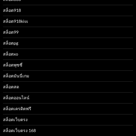
สล็อต918
สล็อต918kiss
สล็อต99
สล็อตpg
สล็อตxo
สล็อตพุซซี่
สล็อตมันนี่เกม
สล็อตสด
สล็อตออนไลน์
สล็อตเครดิตฟรี
สล็อตเว็บตรง
สล็อตเว็บตรง 168