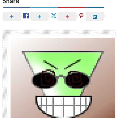
Share