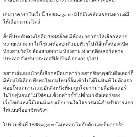
เกมบาคาร่าในเว็บนี้ 1688sagame มิได้มีแค่ห้องธรรมดา แต่มี
ให้เลือกตามสไตล์
สิ่งที่ประทับดวงใจคือ 168สล็อต มีห้องบาคาร่าให้เลือกหลาก
หลายแนวมาก ไม่ใช่แค่ห้องปกติแบบทั่วๆไป มีอีกทั้งห้องสปีด
ห้องสายวัดใจ ห้องสายหวาน ห้องสายเท่ จากดีลเลอร์หลาย
ประเทศ ดังเช่น ประเทศฟิลิปปินส์ ฮ่องกง ยุโรป
อยากเล่นแบบไวๆก็เลือกสปีดบาคาร่า อยากชิลๆคุยกับดีลเลอร์ก็
มีห้องให้เลือก พึงพอใจเกมไหนก็จิ้มเข้าไปได้ในทันที ไม่ต้องรอ
คอยโหลดนาน และอีกสิ่งหนึ่งที่ผมถูกใจมากมายคือดีลเลอร์
ไม่ใช่หุ่นยนต์ ไม่ใช่คนแข็งกล่าวซ้ำไปซ้ำมา ดีลเลอร์ของ
เว็บไซต์แห่งนี้มีเสน่ห์ มองเบิกบานใจ ใส่อารมณ์สำหรับการแจก
ไพ่แบบมืออาชีพจริงๆ
โปรโมชั่นที่ 1688sagame ไม่หลอก ไม่กับดัก และก็แจกจริง