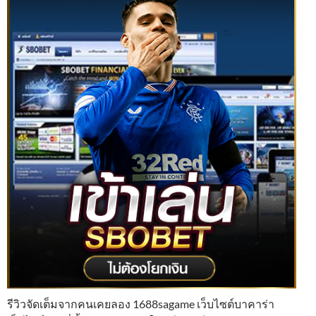
รีวิวจัดเต็มจากคนเคยลอง 1688sagame เว็บไซต์บาคาร่า