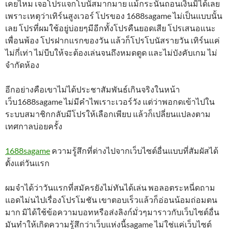
เคยไหม เจอโปรแจกโบนัสมากมาย แม้กระนั้นถอนเงินมิได้เลย
เพราะเหตุว่าเทิร์นสูงเวอร์ โปรของ 1688sagame ไม่เป็นแบบนั้น
เลย โปรที่ผมใช้อยู่บ่อยๆมีอีกทั้งโปรคืนยอดเสีย โปรเสนอแนะ
เพื่อนพ้อง โปรฝากแรกของวัน แล้วก็โปรโบนัสรายวัน เทิร์นแค่
ไม่กี่เท่า ไม่บีบให้จะต้องเล่นจนถึงหมดตูด และไม่บังคับเกม ไม่
จำกัดห้อง
อีกอย่างคือเขาไม่ได้ประชาสัมพันธ์เกินจริงในหน้า
เว็บ1688sagame ไม่มีคำไพเราะเวอร์วัง แต่ว่าพอกดเข้าไปใน
ระบบสมาชิกกลับมีโปรให้เลือกเพียบ แล้วก็เปลี่ยนแปลงตาม
เทศกาลบ่อยครั้ง
1688sagame
ความรู้สึกที่ต่างไปจากเว็บไซต์อื่นแบบที่สัมผัสได้
ตั้งแต่วันแรก
ผมจำได้ว่าวันแรกที่สมัครยังไม่ทันได้เล่น พอลอตระหนี่ดถาม
แอดไม่นไปเรื่องโปรโมชัน เขาตอบเร็วแล้วก็อ่อนน้อมถ่อมตน
มาก มิได้ใช้ข้อความบอทหรือส่งลิงก์มั่วๆมาราวกับเว็บไซต์อื่น
มันทำให้เกิดความรู้สึกว่าเว็บแห่งนี้sagame ไม่ใช่แค่เว็บไซต์