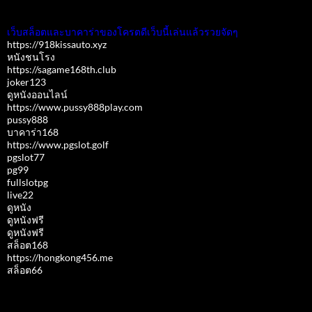
เว็บสล็อตและบาคาร่าของโครตดีเว็บนี้เล่นแล้วรวยจัดๆ
https://918kissauto.xyz
หนังชนโรง
https://sagame168th.club
joker123
ดูหนังออนไลน์
https://www.pussy888play.com
pussy888
บาคาร่า168
https://www.pgslot.golf
pgslot77
pg99
fullslotpg
live22
ดูหนัง
ดูหนังฟรี
ดูหนังฟรี
สล็อต168
https://hongkong456.me
สล็อต66