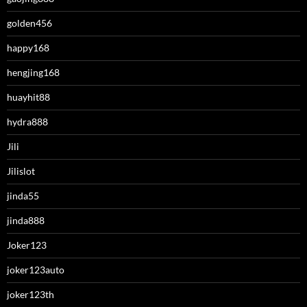
golden456
happy168
hengjing168
huayhit88
hydra888
Jili
Jilislot
jinda55
jinda888
Joker123
joker123auto
joker123th