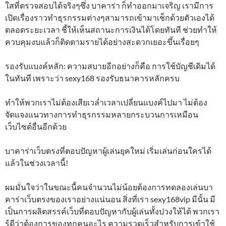
ใสที่ตรวจสอบได้จริงๆซึ่ง บาคาร่า ก็ทำออกมาเจริญ เรามีการ
เปิดเรื่องราวทำธุรกรรมต่างๆสามารถเข้ามาเช็กด้วยตัวเองได้
ตลอดระยะเวลา ชี้ให้เห็นสถานะการเงินได้โดยทันที ช่วยทำให้
ควบคุมงบแล้วก็ติดตามรายได้อย่างสะดวกเยอะขึ้นเรื่อยๆ
รองรับแบงค์หลัก: ความสบายอีกอย่างก็คือ การใช้บัญชีเดิมได้
ในทันที เพราะว่า sexy168 รองรับธนาคารหลักครบ
ทำให้พวกเราไม่ต้องเสียเวล่ำเวลาเปลี่ยนแบงค์ไปมา ไม่ต้อง
จัดแจงแนวทางการทำธุรกรรมหลายกระบวนการเหมือน
เว็บไซต์อื่นอีกด้วย
บาคาร่าเว็บตรงที่ตอบปัญหาผู้เล่นยุคใหม่ เริ่มเล่นก่อนใครได้
แล้วในช่วงเวลานี้!
ผมมั่นใจว่าในขณะนี้คนจำนวนไม่น้อยต้องการทดลองเล่นบา
คาร่าเว็บตรงของเราอย่างแน่นอน สิ่งที่เรา sexy168vip มีนั้น มี
เป็นการผลิตสรรค์เว็บที่ตอบปัญหากับผู้เล่นทั้งปวงให้ได้ พวกเรา
รู้ดีว่าต้องการของทุกคนอะไร ความรวดเร็วสำหรับการเข้าใช้