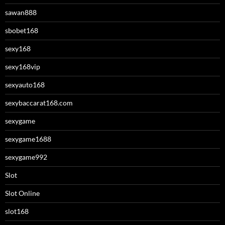
sawan888
sbobet168
sexy168
sexy168vip
sexyauto168
sexybaccarat168.com
sexygame
sexygame1688
sexygame992
Slot
Slot Online
slot168