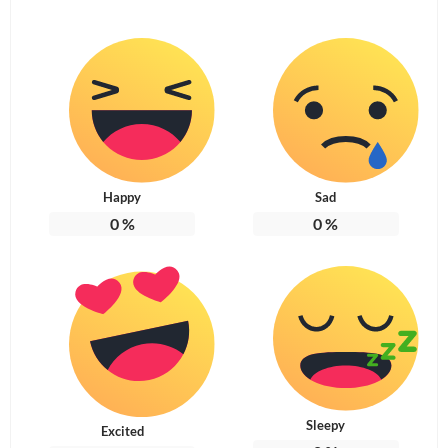
Happy
Sad
0
%
0
%
Sleepy
Excited