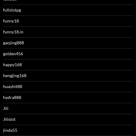
fullslotpg
funny18
funny18.in
gaojing888
golden456
happy168
hengjing168
huayhit88
hydra888
Jili
Jilislot
jinda55