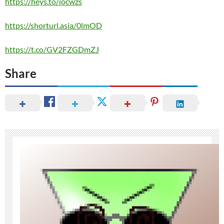
https://heys.to/iocwzs
https://shorturl.asia/0lmOD
https://t.co/GV2FZGDmZJ
Share