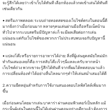
จะรู้สึกได้เลยว่า เข้าเว็บได้ทันที เลือกห้องแล้วกดเข้าเล่นได้ทันที
เช่นเดียวกัน
• สตรีมภาพตลอด: ระบบถ่ายทอดสดของเว็บไซต์ตรงในตอนนี้ดี
มากยิ่งกว่าเมื่อก่อนมาก หลายๆคนเล่นผ่านมือถือหรือเน็ตบ้าน
ทั่วไป หากระบบสตรีมมีปัญหาล่ะก็ จะมีผลเสียต่อการเล่น
แน่นอน แต่กับเว็บไซต์ของพวกเราไม่ประสบพบเจอกับปัญหานี้
แน่นอน
• แปลงโต๊ะหรือรายการอาหารได้ง่าย: สิ่งที่ผู้เล่นยุคสมัยใหม่มัก
ทำกันเสมอเลยก็คือ การสลับโต๊ะเร็วๆนี่แหละครับ หากหน้า
เว็บไซต์ถ่วง พวกเขาจะรู้สึกได้ทันที จากที่ผมได้ทดสอบมาแล้ว
การเปลี่ยนห้องทำได้อย่างลื่นไหลมากๆทำให้เล่นสม่ำเสมอได้ดี
2. ความยืดหยุ่นสำหรับการใช้งานสนองตอบไลฟ์สไตล์เพิ่มมาก
ขึ้น
เมื่อก่อนคนโดยมากเล่น บาคาร่า ผ่านคอมพิวเตอร์เป็นหลัก แม้
กระนั้นผู้เล่นในตอนนี้ไม่ได้เล่นผ่านคอมอย่างเดียวแล้ว ต้องการ