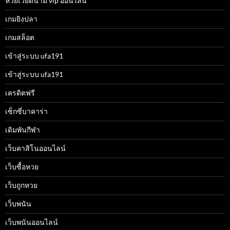
หวยเวียดนาม vip ออนไลน์
เกมยิงปลา
เกมสล็อต
เข้าสู่ระบบ ufa191
เข้าสู่ระบบ ufa191
เครดิตฟรี
เซ็กซี่บาคาร่า
เดิมพันกีฬา
เว็บคาสิโนออนไลน์
เว็บซื้อหวย
เว็บถูกหวย
เว็บพนัน
เว็บพนันออนไลน์