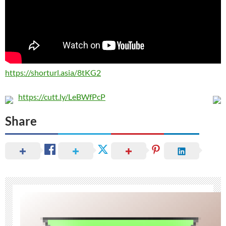
https://shorturl.asia/8tKG2
https://cutt.ly/LeBWfPcP
Share