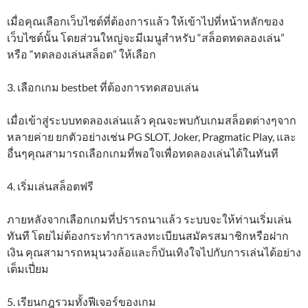
เมื่อคุณเลือกเว็บไซต์ที่ต้องการแล้ว ให้เข้าไปที่หน้าหลักของ
เว็บไซต์นั้น โดยส่วนใหญ่จะมีเมนูสำหรับ “สล็อตทดลองเล่น”
หรือ “ทดลองเล่นสล็อต” ให้เลือก
3. เลือกเกม bestbet ที่ต้องการทดสอบเล่น
เมื่อเข้าสู่ระบบทดลองเล่นแล้ว คุณจะพบกับเกมสล็อตต่างๆจาก
หลายค่าย ยกตัวอย่างเช่น PG SLOT, Joker, Pragmatic Play, และ
อื่นๆคุณสามารถเลือกเกมที่พอใจเพื่อทดลองเล่นได้ในทันที
4. เริ่มเล่นสล็อตฟรี
ภายหลังจากเลือกเกมที่ปรารถนาแล้ว ระบบจะให้ท่านเริ่มเล่น
ทันที โดยไม่ต้องกระทำการลงทะเบียนสมัครสมาชิกหรือฝาก
เงิน คุณสามารถหมุนวงล้อและก็บันเทิงใจไปกับการเล่นได้อย่าง
เต็มเปี่ยม
5. เรียนกฎรวมทั้งฟีเจอร์ของเกม