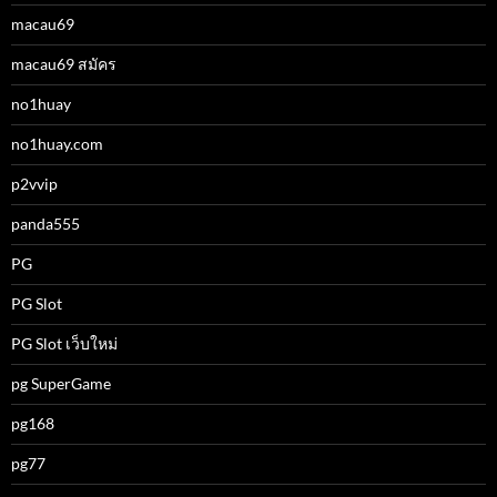
macau69
macau69 สมัคร
no1huay
no1huay.com
p2vvip
panda555
PG
PG Slot
PG Slot เว็บใหม่
pg SuperGame
pg168
pg77