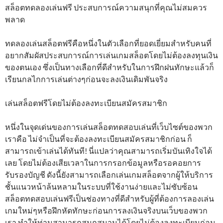
สล็อตทดลองเล่นฟรี ประสบการณ์ความสนุกที่คุณไม่สมควร
พลาด
ทดลองเล่นสล็อตฟรีคือหนึ่งในตัวเลือกที่ยอดเยี่ยมสำหรับคนที่
อยากสัมผัสประสบการณ์การเล่นเกมสล็อตโดยไม่ต้องลงทุนเงิน
ของตนเอง ซึ่งเป็นทางเลือกที่ดีสำหรับในการฝึกฝนทักษะแล้วก็
เรียนกลไกการเล่นต่างๆก่อนจะลงเงินเดิมพันจริง
เล่นสล็อตฟรีโดยไม่ต้องลงทะเบียนสมัครสมาชิก
หนึ่งในจุดเด่นของการเล่นสล็อตทดสอบเล่นที่เว็บไซต์ของพวก
เราคือ ไม่จำเป็นที่จะต้องลงทะเบียนสมัครสมาชิกก่อน ก็
สามารถเข้าเล่นได้ทันที! นี่แปลว่าคุณสามารถเริ่มบันเทิงใจได้
เลย โดยไม่ต้องเสียเวลาในการกรอกข้อมูลหรือรอคอยการ
รับรองบัญชี ดังนี้ยังสามารถเลือกเล่นเกมสล็อตจากผู้ให้บริการ
ชั้นแนวหน้าล้นหลามในระบบที่ใช้งานง่ายและไม่ซับซ้อน
สล็อตทดสอบเล่นฟรีเป็นช่องทางที่ดีสำหรับผู้ที่ต้องการลองเล่น
เกมใหม่ๆหรือฝึกหัดทักษะก่อนการลงเงินจริงบนเว็บของพวก
เรา ทำให้ท่านสามารถสนุกสนานได้โดยไม่ต้องลงทะเบียนก่อน