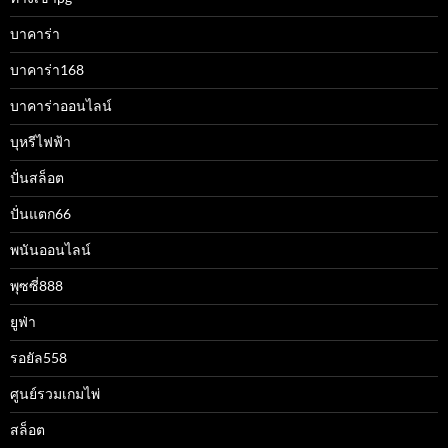
บาคาร่า
บาคาร่า168
บาคาร่าออนไลน์
บุหรีไฟฟ้า
ปั่นสล็อต
ปั่นแตก66
พนันออนไลน์
พุซซี่888
ยูฟ่า
รอยัล558
ศูนย์รวมเกมไพ่
สล็อต