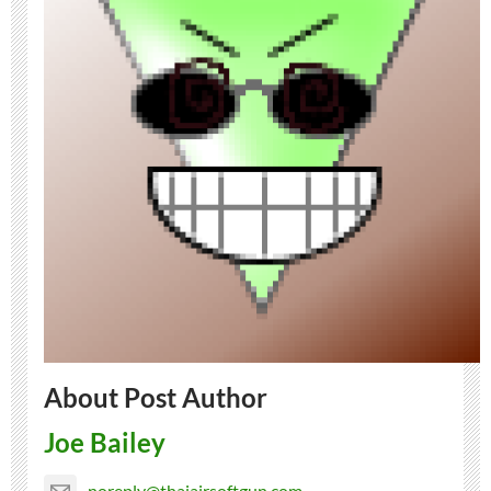
About Post Author
Joe Bailey
noreply@thaiairsoftgun.com