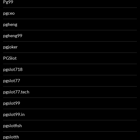
Pg99
pgceo
pgheng
pgheng99
pgjoker
PGSlot
pgslot718
pgslot77
pgslot77.tech
pgslot99
pgslot99.in
pgslotfish
pgslotth