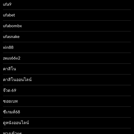
ufa9
ufabet
ufabombx
ufasnake
xin88
zeus66v2
คาสิโน
คาสิโนออนไลน์
จ๊วด 69
ซอยเบท
ซีเกมส์68
ดูหนังออนไลน์
ทางเข้าpg