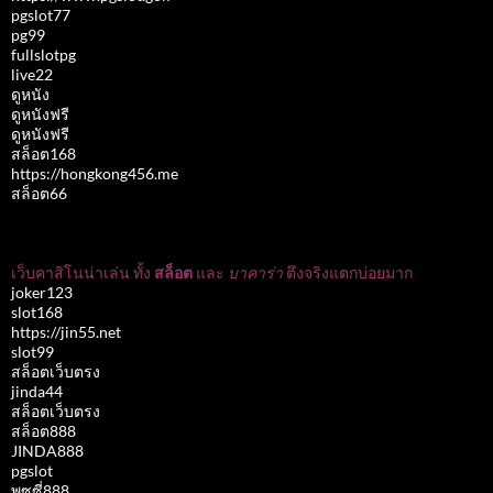
pgslot77
pg99
fullslotpg
live22
ดูหนัง
ดูหนังฟรี
ดูหนังฟรี
สล็อต168
https://hongkong456.me
สล็อต66
เว็บคาสิโนน่าเล่น ทั้ง
สล็อต
และ
บาคาร่า
ตึงจริงแตกบ่อยมาก
joker123
slot168
https://jin55.net
slot99
สล็อตเว็บตรง
jinda44
สล็อตเว็บตรง
สล็อต888
JINDA888
pgslot
พุซซี่888