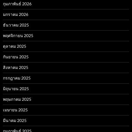
กุมภาพันธ์ 2026
มกราคม 2026
ธันวาคม 2025
พฤศจิกายน 2025
ตุลาคม 2025
กันยายน 2025
สิงหาคม 2025
กรกฎาคม 2025
มิถุนายน 2025
พฤษภาคม 2025
เมษายน 2025
มีนาคม 2025
กุมภาพันธ์ 2025