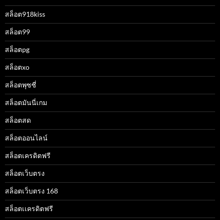
สล็อต918kiss
สล็อต99
สล็อตpg
สล็อตxo
สล็อตพุซซี่
สล็อตมันนี่เกม
สล็อตสด
สล็อตออนไลน์
สล็อตเครดิตฟรี
สล็อตเว็บตรง
สล็อตเว็บตรง 168
สล็อตเเครดิตฟรี