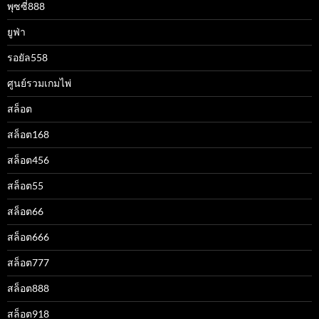
พุซซี่888
ยูฟ่า
รอยัล558
ศูนย์รวมเกมไพ่
สล็อต
สล็อต168
สล็อต456
สล็อต55
สล็อต66
สล็อต666
สล็อต777
สล็อต888
สล็อต918