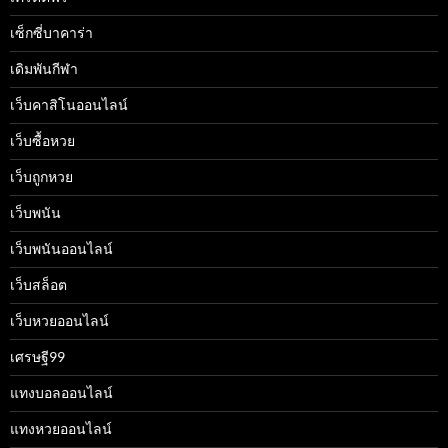
เซ็กซี่บาคาร่า
เดิมพันกีฬา
เว็บคาสิโนออนไลน์
เว็บซื้อหวย
เว็บถูกหวย
เว็บพนัน
เว็บพนันออนไลน์
เว็บสล็อต
เว็บหวยออนไลน์
เศรษฐี99
แทงบอลออนไลน์
แทงหวยออนไลน์