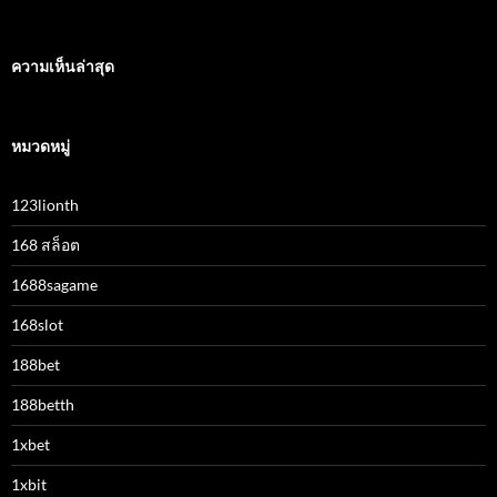
ความเห็นล่าสุด
หมวดหมู่
123lionth
168 สล็อต
1688sagame
168slot
188bet
188betth
1xbet
1xbit