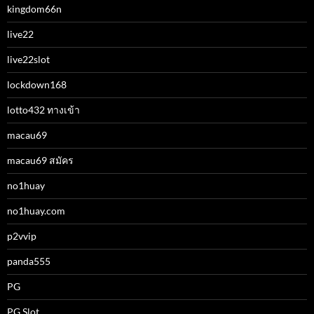
kingdom66n
live22
live22slot
lockdown168
lotto432 ทางเข้า
macau69
macau69 สมัคร
no1huay
no1huay.com
p2vvip
panda555
PG
PG Slot