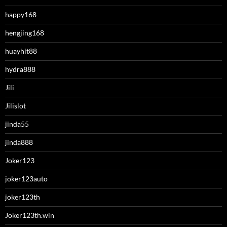
happy168
hengjing168
huayhit88
hydra888
Jili
Jilislot
jinda55
jinda888
Joker123
joker123auto
joker123th
Joker123th.win