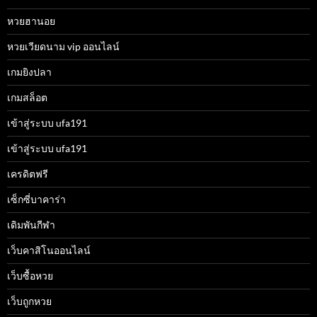
หวยฮานอย
หวยเวียดนาม vip ออนไลน์
เกมยิงปลา
เกมสล็อต
เข้าสู่ระบบ ufa191
เข้าสู่ระบบ ufa191
เครดิตฟรี
เซ็กซี่บาคาร่า
เดิมพันกีฬา
เว็บคาสิโนออนไลน์
เว็บซื้อหวย
เว็บถูกหวย