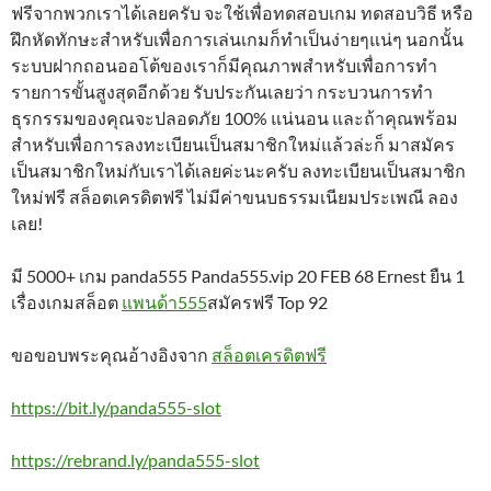
ฟรีจากพวกเราได้เลยครับ จะใช้เพื่อทดสอบเกม ทดสอบวิธี หรือ
ฝึกหัดทักษะสำหรับเพื่อการเล่นเกมก็ทำเป็นง่ายๆแน่ๆ นอกนั้น
ระบบฝากถอนออโต้ของเราก็มีคุณภาพสำหรับเพื่อการทำ
รายการขั้นสูงสุดอีกด้วย รับประกันเลยว่า กระบวนการทำ
ธุรกรรมของคุณจะปลอดภัย 100% แน่นอน และถ้าคุณพร้อม
สำหรับเพื่อการลงทะเบียนเป็นสมาชิกใหม่แล้วล่ะก็ มาสมัคร
เป็นสมาชิกใหม่กับเราได้เลยค่ะนะครับ ลงทะเบียนเป็นสมาชิก
ใหม่ฟรี สล็อตเครดิตฟรี ไม่มีค่าขนบธรรมเนียมประเพณี ลอง
เลย!
มี 5000+ เกม panda555 Panda555.vip 20 FEB 68 Ernest ยืน 1
เรื่องเกมสล็อต
แพนด้า555
สมัครฟรี Top 92
ขอขอบพระคุณอ้างอิงจาก
สล็อตเครดิตฟรี
https://bit.ly/panda555-slot
https://rebrand.ly/panda555-slot