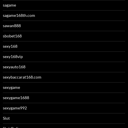
sagame
sagame168th.com
sawan888
sbobet168
sexy168
sexy168vip
sexyauto168
sexybaccarat168.com
sexygame
sexygame1688
sexygame992
Slot