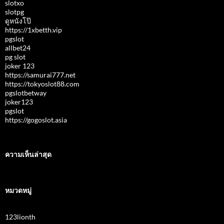
slotxo
slotpg
ดูหนังโป๊
https://1xbetth.vip
pgslot
allbet24
pg slot
joker 123
https://samurai777.net
https://tokyoslot88.com
pgslotbetway
joker123
pgslot
https://gogoslot.asia
ความเห็นล่าสุด
หมวดหมู่
123lionth