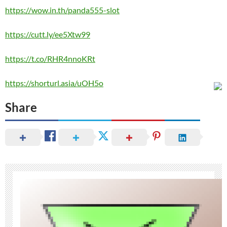
https://wow.in.th/panda555-slot
https://cutt.ly/ee5Xtw99
https://t.co/RHR4nnoKRt
https://shorturl.asia/uOH5o
Share