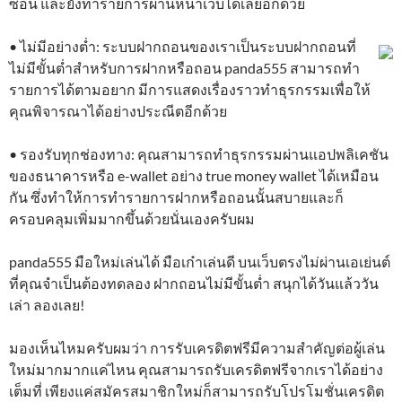
ซ้อน และยังทำรายการผ่านหน้าเว็บได้เลยอีกด้วย
• ไม่มีอย่างต่ำ: ระบบฝากถอนของเราเป็นระบบฝากถอนที่
ไม่มีขั้นต่ำสำหรับการฝากหรือถอน panda555 สามารถทำ
รายการได้ตามอยาก มีการแสดงเรื่องราวทำธุรกรรมเพื่อให้
คุณพิจารณาได้อย่างประณีตอีกด้วย
• รองรับทุกช่องทาง: คุณสามารถทำธุรกรรมผ่านแอปพลิเคชัน
ของธนาคารหรือ e-wallet อย่าง true money wallet ได้เหมือน
กัน ซึ่งทำให้การทำรายการฝากหรือถอนนั้นสบายและก็
ครอบคลุมเพิ่มมากขึ้นด้วยนั่นเองครับผม
panda555 มือใหม่เล่นได้ มือเก๋าเล่นดี บนเว็บตรงไม่ผ่านเอเย่นต์
ที่คุณจำเป็นต้องทดลอง ฝากถอนไม่มีขั้นต่ำ สนุกได้วันแล้ววัน
เล่า ลองเลย!
มองเห็นไหมครับผมว่า การรับเครดิตฟรีมีความสำคัญต่อผู้เล่น
ใหม่มากมากแค่ไหน คุณสามารถรับเครดิตฟรีจากเราได้อย่าง
เต็มที่ เพียงแค่สมัครสมาชิกใหม่ก็สามารถรับโปรโมชั่นเครดิต