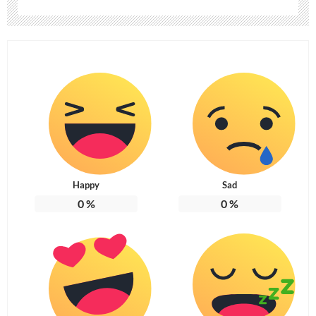
Happy
Sad
0
%
0
%