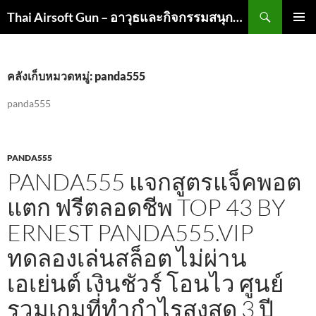
ค้นหา
Thai Airsoft Gun – อาวุธและกิจกรรมสนุกสำหรับ Airsoft
ข้าม
เมนูหลัก
ไป
ยัง
เนื้อหา
คลังเก็บหมวดหมู่: panda555
panda555
PANDA555
PANDA555 แจกสูตรแจ็คพอต
แตก ฟรีตลอดชีพ TOP 43 BY
ERNEST PANDA555.VIP
ทดลองเล่นสล็อต ไม่ผ่าน
เอเย่นต์ เงินชัวร์ โอนไว ศูนย์
รวมเกมที่ทำกำไรสูงสุด 3 ปี