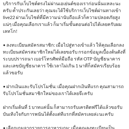
บริการกับเว็บไซต์ตรงไม่ผ่านเอเย่นต์ของเราก่อนนั่นแหละนะ
ครับ ค้ำประกันเลยว่า คุณจะได้ใช้บริการเว็บไซต์ผ่านทางเข้า
live22 ผ่านเว็บไซต์ที่มีความน่านับถือแล้วก็ความปลอดภัยสูง
แน่ๆ เมื่อคุณเลือกเราแล้ว ก็มาเริ่มขั้นตอนต่อไปได้เลยครับผม
เลทโก!
• ลงทะเบียนสมัครสมาชิก: เมื่อไปสู่ทางเข้าแล้ว ให้คุณเลือกลง
ทะเบียนสมัครสมาชิกใหม่ได้เลยขอรับ กรอกข้อมูลเบื้องต้นดังที่
ระบบปรารถนา เบอร์โทรศัพท์มือถือ รหัส OTP บัญชีธนาคาร
และเลขบัญชีธนาคาร ใช้เวลาไม่เกิน 1 นาทีก็สมัครเรียบร้อย
แล้วขอรับ
• ฝากเงินและรับโปรโมชั่น: เมื่อคุณฝากเงินทีแรก คุณสามารถ
รับโปรโมชั่นสมาชิกใหม่ของเราได้เลยจ๊ะครับ
ฝากเริ่มต้นที่ 1 บาทแค่นั้น ก็สามารถรับเครดิตฟรีได้แล้วขอรับ
บันเทิงใจกับการพนันได้ตั้งแต่ทีแรกที่สมัครเลยล่ะนะครับ
• เลือกเกมจากรายการอาหารเกม: เมื่อคุณลงทะเบียนเป็น