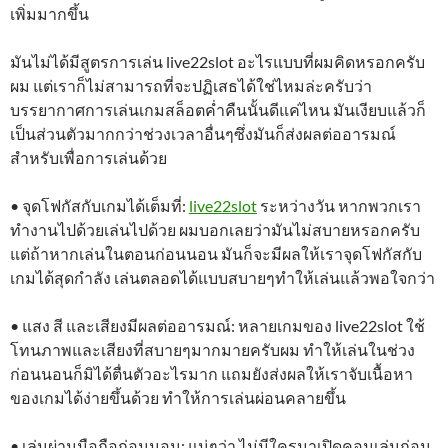
เพิ่มมากขึ้น
มันไม่ได้มีสูตรการเล่น live22slot อะไรแบบที่ผมคิดหรอกครับ
ผม แต่เราก็ไม่สามารถที่จะปฏิเสธได้ใช่ไหมล่ะครับว่า
บรรยากาศการเล่นเกมสล็อตค่ำคืนนั้นดีแค่ไหน มันเงียบแล้วก็
เป็นส่วนตัวมากกว่าช่วงเวลาอื่นๆซึ่งมันก็ส่งผลต่ออารมณ์
สำหรับเพื่อการเล่นด้วย
• จุดโฟกัสกับเกมได้เต็มที่:
live22slot
ระหว่างวัน หากพวกเรา
ทำงานไปด้วยเล่นไปด้วย ผมบอกเลยว่ามันไม่สบายหรอกครับ
แต่ถ้าหากเล่นในตอนก่อนนอน มันก็จะมีผลให้เราจุดโฟกัสกับ
เกมได้สุดกำลัง เล่นตลอดได้แบบสบายๆทำให้เล่นแล้วพอใจกว่า
• แสง สี และเสียงมีผลต่ออารมณ์: หลายเกมของ live22slot ใช้
โทนภาพและเสียงที่สบายๆมากมายครับผม ทำให้เล่นในช่วง
ก่อนนอนก็มิได้ตื่นตัวอะไรมาก แถมยังส่งผลให้เราจับเนื้อหา
ของเกมได้ง่ายขึ้นด้วย ทำให้การเล่นผ่อนคลายขึ้น
• เล่นผ่านมือถือก่อนนอน: แน่ๆว่า ไม่มีใครมาเปิดคอมเล่นก่อน