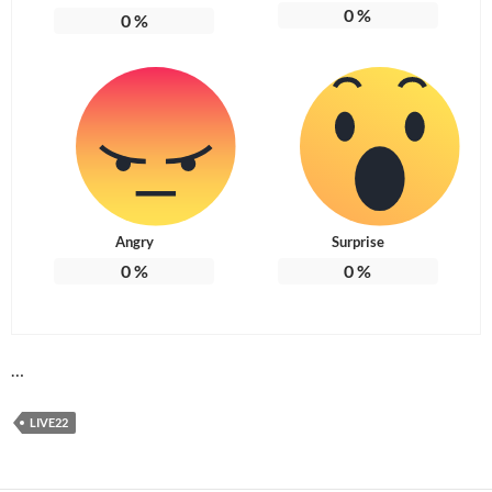
0
%
0
%
Angry
Surprise
0
%
0
%
…
LIVE22