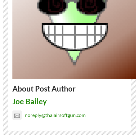
About Post Author
Joe Bailey
noreply@thaiairsoftgun.com