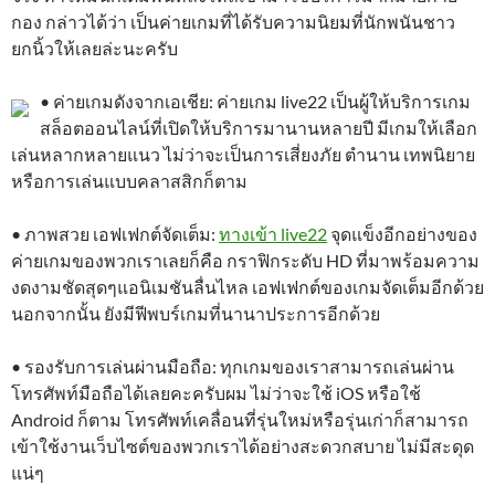
กอง กล่าวได้ว่า เป็นค่ายเกมที่ได้รับความนิยมที่นักพนันชาว
ยกนิ้วให้เลยล่ะนะครับ
• ค่ายเกมดังจากเอเชีย: ค่ายเกม live22 เป็นผู้ให้บริการเกม
สล็อตออนไลน์ที่เปิดให้บริการมานานหลายปี มีเกมให้เลือก
เล่นหลากหลายแนว ไม่ว่าจะเป็นการเสี่ยงภัย ตำนาน เทพนิยาย
หรือการเล่นแบบคลาสสิกก็ตาม
• ภาพสวย เอฟเฟกต์จัดเต็ม:
ทางเข้า live22
จุดแข็งอีกอย่างของ
ค่ายเกมของพวกเราเลยก็คือ กราฟิกระดับ HD ที่มาพร้อมความ
งดงามชัดสุดๆแอนิเมชันลื่นไหล เอฟเฟกต์ของเกมจัดเต็มอีกด้วย
นอกจากนั้น ยังมีฟีพบร์เกมที่นานาประการอีกด้วย
• รองรับการเล่นผ่านมือถือ: ทุกเกมของเราสามารถเล่นผ่าน
โทรศัพท์มือถือได้เลยคะครับผม ไม่ว่าจะใช้ iOS หรือใช้
Android ก็ตาม โทรศัพท์เคลื่อนที่รุ่นใหม่หรือรุ่นเก่าก็สามารถ
เข้าใช้งานเว็บไซต์ของพวกเราได้อย่างสะดวกสบาย ไม่มีสะดุด
แน่ๆ