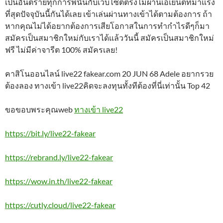
เป็นอันตรายทุกการพนันกับเว็บไซต์ตรงไม่ผ่านเอเย่นต์ที่มาแรง
ที่สุดปัจจุบันนี้กันได้เลย เข้าเล่นผ่านทางเข้าได้ตามต้องการ ถ้า
หากคุณไม่ได้อยากต้องการเสียโอกาสในการทำกำไรดีๆก็มา
สมัครเป็นสมาชิกใหม่กับเราได้แล้ววันนี้ สมัครเป็นสมาชิกใหม่
ฟรี ไม่มีค่าจารีต 100% สมัครเลย!
คาสิโนออนไลน์ live22 fakear.com 20 JUN 68 Adele อยากรวย
ต้องลอง ทางเข้า live22คิดจะลงทุนทั้งทีต้องที่นี่เท่านั้น Top 42
ขอขอบพระคุณweb
ทางเข้า live22
https://bit.ly/live22-fakear
https://rebrand.ly/live22-fakear
https://wow.in.th/live22-fakear
https://cutly.cloud/live22-fakear