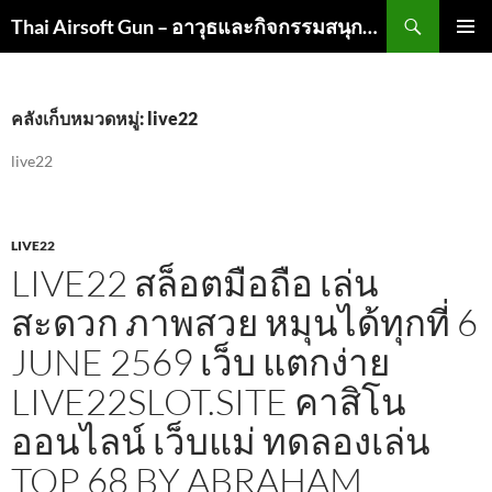
ค้นหา
Thai Airsoft Gun – อาวุธและกิจกรรมสนุกสำหรับ Airsoft
ข้าม
เมนูหลัก
ไป
ยัง
เนื้อหา
คลังเก็บหมวดหมู่: live22
live22
LIVE22
LIVE22 สล็อตมือถือ เล่น
สะดวก ภาพสวย หมุนได้ทุกที่ 6
JUNE 2569 เว็บ แตกง่าย
LIVE22SLOT.SITE คาสิโน
ออนไลน์ เว็บแม่ ทดลองเล่น
TOP 68 BY ABRAHAM