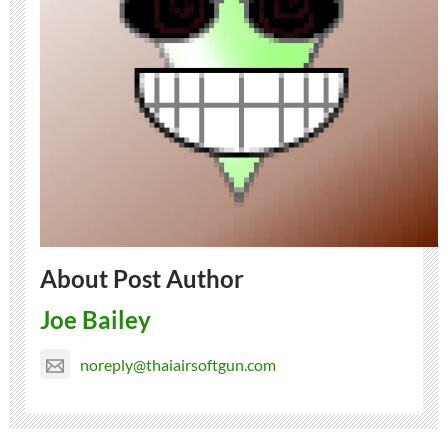
About Post Author
Joe Bailey
noreply@thaiairsoftgun.com