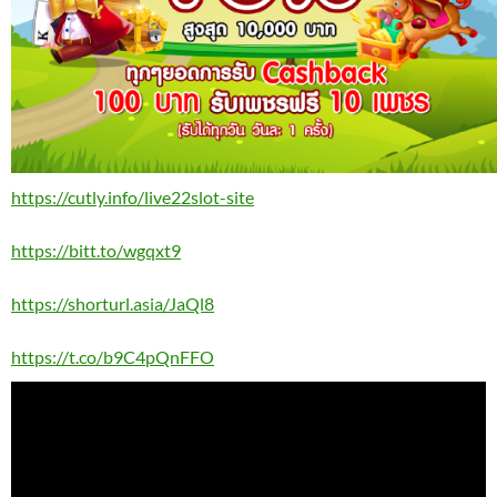
https://cutly.info/live22slot-site
https://bitt.to/wgqxt9
https://shorturl.asia/JaQl8
https://t.co/b9C4pQnFFO