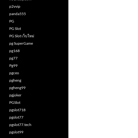
p2vvip
panda555
PG
PG Slot
PG Slot เว็บใหม่
pg SuperGame
pg168
pg77
Pg99
pgceo
pgheng
pgheng99
pgjoker
PGSlot
pgslot718
pgslot77
pgslot77.tech
pgslot99