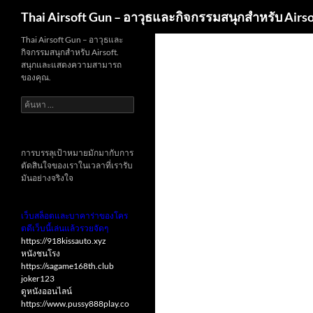
ค้นหา
Thai Airsoft Gun – อาวุธและกิจกรรมสนุกสำหรับ Airso
Thai Airsoft Gun – อาวุธและ
กิจกรรมสนุกสำหรับ Airsoft.
สนุกและแสดงความสามารถ
ของคุณ.
ค้นหา
สำหรับ:
การบรรลุเป้าหมายมักมากับการ
ตัดสินใจของเราในเวลาที่เรารับ
มันอย่างจริงใจ
เว็บสล็อตและบาคาร่าของโคร
ตดีเว็บนี้เล่นแล้วรวยจัดๆ
https://918kissauto.xyz
หนังชนโรง
https://sagame168th.club
joker123
ดูหนังออนไลน์
https://www.pussy888play.co