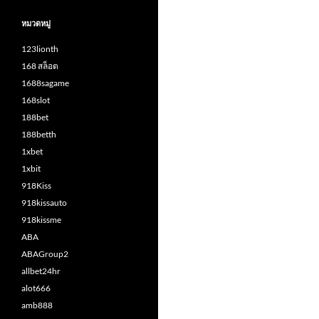
หมวดหมู่
123lionth
168 สล็อต
1688sagame
168slot
188bet
188betth
1xbet
1xbit
918Kiss
918kissauto
918kissme
ABA
ABAGroup2
allbet24hr
alot666
amb888