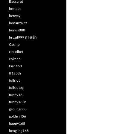
Baccarat
bestbet
betway
bonanza99
bonus888
brazil999 ทางเข้า
Casino
cloudbet
coke55
faro168
ff123th
fullslot
fullslotpg
funny18
funny18.in
gaojing888
golden456
happy168
hengjing168