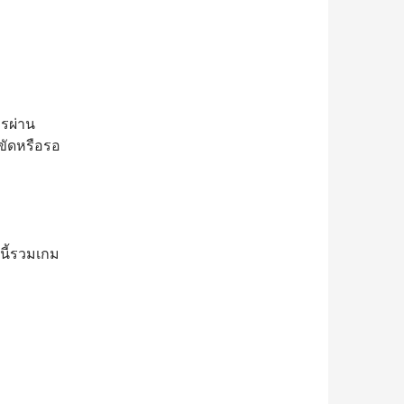
ารผ่าน
ขัดหรือรอ
งนี้รวมเกม