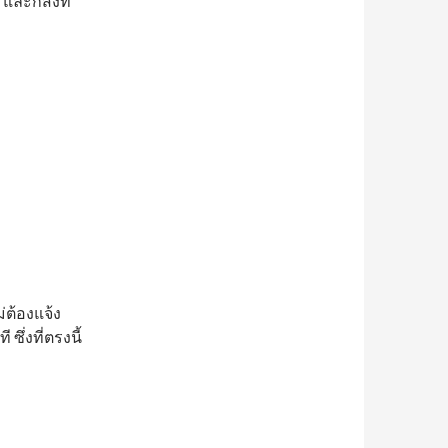
ะก็สิ่งที่
่ต้องแจ้ง
ึ่งที่ตรงนี้