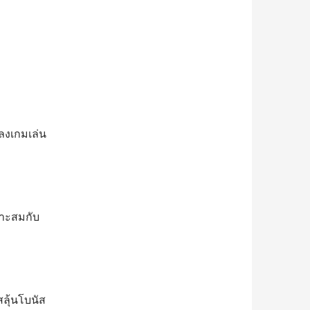
ลงเกมเล่น
มาะสมกับ
สลุ้นโบนัส