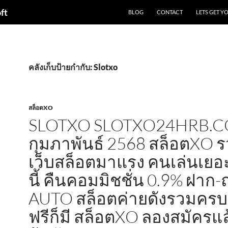
ข้ามไปยังเนื้อหา
ft
BLOG
CONTACT
LETS GET Y
คลังเก็บป้ายกำกับ: Slotxo
สล็อตXO
SLOTXO SLOTXO24HRB.C
กุมภาพันธ์ 2568 สล็อตXO 
เว็บสล็อตมาแรง คนเล่นเยอะ
นี้ คืนคอมมิชชั่น 0.9% ฝาก
AUTO สล็อตค่ายดังรวมครบ 
ฟรีก็มี สล็อตXO ลองสมัครแ