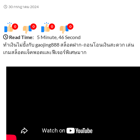
30 กรกฎาคม 2024
0
0
0
0
Read Time:
5 Minute, 46 Second
ทำเงินไม่ยั้งกับ gaojing888 สล็อตฝาก-ถอนโอนเงินสะดวก เล่น
เกมสล็อตแจ็คพอตและฟีเจอร์พิเศษมาก