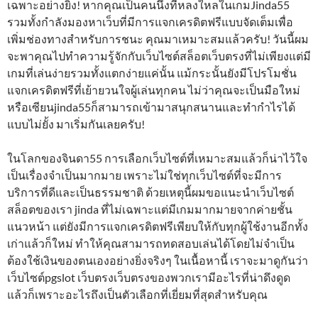
เฉพาะอย่างยิ่ง! หากคุณเป็นคนนึงที่หลงใหลในเกมJinda55
รวมทั้งกำลังมองหาเว็บที่มีการแจกเครดิตฟรีแบบจัดเต็มเพื่อ
เพิ่มช่องทางสำหรับการชนะ คุณมาเหมาะสมแล้วครับ! วันนี้ผม
จะพาคุณไปทำความรู้จักกับเว็บไซต์สล็อตเว็บตรงที่ไม่เพียงแต่มี
เกมที่เล่นง่ายรวมทั้งแตกง่ายแค่นั้น แม้กระนั้นยังมีโปรโมชั่น
แจกเครดิตฟรีที่เย้ายวนใจผู้เล่นทุกคน ไม่ว่าคุณจะเป็นมือใหม่
หรือเซียนjinda55ก็สามารถเข้ามาสนุกสนานและทำกำไรได้
แบบไม่ยั้ง มาเริ่มกันเลยครับ!
ในโลกของจินดา55 การเลือกเว็บไซต์ที่เหมาะสมแล้วก็น่าไว้ใจ
เป็นเรื่องจำเป็นมากมาย เพราะไม่ใช่ทุกเว็บไซต์ที่จะมีการ
บริการที่ดีและเป็นธรรมชาติ ด้วยเหตุนี้ผมขอแนะนำเว็บไซต์
สล็อตของเรา jinda ที่ไม่เฉพาะแต่มีเกมมากมายจากค่ายชั้น
แนวหน้า แต่ยังมีการแจกเครดิตฟรีเพียบให้กับทุกผู้ใช้งานอีกทั้ง
เก่าแล้วก็ใหม่ ทำให้คุณสามารถทดสอบเล่นได้โดยไม่จำเป็น
ต้องใช้เงินของตนเองอย่างยิ่งจริงๆ ในเนื้อหานี้ เราจะมาดูกันว่า
เว็บไซต์pgslot เว็บตรงเว็บตรงของพวกเรามีอะไรที่น่าดึงดูด
แล้วก็เพราะอะไรถึงเป็นตัวเลือกที่เยี่ยมที่สุดสำหรับคุณ