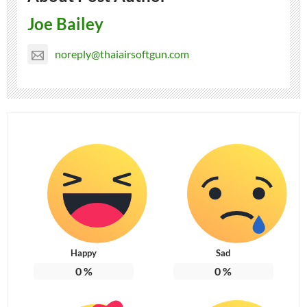
Joe Bailey
noreply@thaiairsoftgun.com
Happy
Sad
0
%
0
%