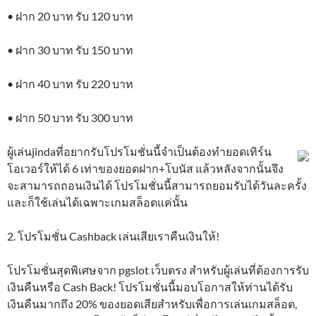
• ฝาก 20 บาท รับ 120 บาท
• ฝาก 30 บาท รับ 150 บาท
• ฝาก 40 บาท รับ 220 บาท
• ฝาก 50 บาท รับ 300 บาท
ผู้เล่นjindaที่อยากรับโปรโมชั่นนี้จำเป็นต้องทำยอดเทิร์น
โอเวอร์ให้ได้ 6 เท่าของยอดฝาก+โบนัส แล้วหลังจากนั้นจึง
จะสามารถถอนเงินได้ โปรโมชั่นนี้สามารถยอมรับได้วันละครั้ง
และก็ใช้เล่นได้เฉพาะเกมสล็อตแค่นั้น
2. โปรโมชั่น Cashback เล่นเสียเราคืนเงินให้!
โปรโมชั่นสุดพิเศษจาก pgslot เว็บตรง สำหรับผู้เล่นที่ต้องการรับ
เงินคืนหรือ Cash Back! โปรโมชั่นนี้มอบโอกาสให้ท่านได้รับ
เงินคืนมากถึง 20% ของยอดเสียสำหรับเพื่อการเล่นเกมสล็อต,