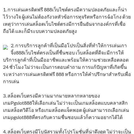
1. การเล่นเครดิตฟรี 888เว็บไซต์ตรงมีความปลอดภัยและก็น่า
ไว้วางใจ ผู้เล่นไม่ต้องกังวลหัวข้อการทุจริตหรือการฉ้อโกง ด้วย
เหตุว่าการเล่นสล็อตเว็บไซต์ตรงมีการยืนยันจากองค์กรที่เชื่อ
ถือได้ และก็มีระบบความปลอดภัยสูง
2. การบริการลูกค้าที่เป็นมือโปรเป็นสิ่งที่ทำให้การเล่นเกา
จิ้ง888เว็บไซต์ตรงเป็นที่ชื่นชอบ เว็บสล็อตที่ดีจะมีการให้
บริการลูกค้าที่เป็นมืออาชีพและพร้อมให้ความช่วยเหลือตลอด
24 ชั่วโมง ไม่ว่าจะเป็นการตอบคำถาม การแก้ปัญหาที่เกิดขึ้น
ระหว่างการเล่นเครดิตฟรี 888 หรือการให้คำปรึกษาสำหรับเพื่อ
การเล่น
3. สล็อตเว็บตรงมีความมากมายหลากหลายของ
เกมPgslot888ให้เลือกเล่น ไม่ว่าจะเป็นเกมสล็อตแบบคลาสสิก
เกมสล็อตวิดีโอ หรือเกมสล็อตแจ็คพอต ผู้เล่นสามารถเลือกเล่น
เกมpgslot888ที่ตรงกับความชื่นชอบแล้วก็ความอยากได้ได้
4. สล็อตเว็บตรงมีโบนัสรวมทั้งโปรโมชั่นที่น่าดึงดูด ไม่ว่าจะเป็น