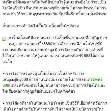
ทั้งฟีพบร์พิเศษมากเป็นสิ่งที่ยั่วยวนใจผู้เล่นอย่างยิ่ง ไม่ว่าจะเป็น
โบนัสฟรีสปิน ฟีพบร์พิเศษต่างๆที่ช่วยเพิ่มโอกาสสำหรับในการ
ชนะ ทำให้การเล่นpgslot888เกิดเรื่องที่ครึกครื้นรวมทั้งท้าทาย
ขั้นตอนการทำเงินไม่อั้นกับ สล็อตเว็บไซต์ตรง
• เว็บสล็อตที่มีความน่าวางใจเป็นขั้นตอนแรกที่สำคัญ ด้วย
เหตุว่าการเล่นเกาจิ้ง888มีการเสี่ยง การเลือกเว็บไซต์ที่มี
ระบบระเบียบความปลอดภัยสูง มีการรับประกันจากองค์กรที่
ไว้ใจได้ จะช่วยทำให้ผู้เล่นสามารถเล่นเครดิตฟรี 888ได้อย่าง
แน่ใจ
• การจัดการเงินลงทุนเป็นเรื่องจำเป็นสำหรับการ
เล่นgaojing888 การกำหนดงบประมาณในการเล่น
เครดิตฟรี
888
แต่ละครั้งจะช่วยให้ผู้เล่นสามารถควบคุมการเสี่ยงได้ และ
ไม่เสี่ยงต่อการสูญเสียเงินเยอะๆในครั้งเดียว
• การใช้ผลดีจากโบนัสและโปรโมชั่นเป็นวิธีที่เยี่ยมสำหรับการ
เพิ่มโอกาสสำหรับในการทำเงิน ไม่ว่าจะเป็นโบนัสการสมัคร