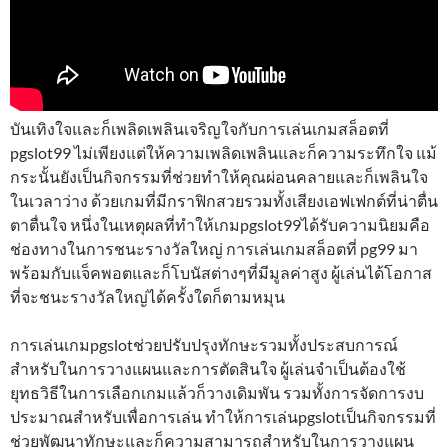
บันเทิงใจและก็เพลิดเพลินเจริญใจกับการเล่นเกมสล็อตที่
pgslot99 ไม่เพียงแต่ให้ความเพลิดเพลินและก็ความระทึกใจ แม้
กระนั้นยังเป็นกิจกรรมที่ช่วยทำให้คุณผ่อนคลายและก็เพลินใจ
ในเวลาว่าง ด้วยเกมที่มีกราฟิกสวยรวมทั้งเสียงเอฟเฟกต์ที่น่าตื่น
ตาตื่นใจ หนึ่งในเหตุผลที่ทำให้เกมpgslot99ได้รับความนิยมคือ
ช่องทางในการชนะรางวัลใหญ่ การเล่นเกมสล็อตที่ pg99 มา
พร้อมกับแจ็คพอตและก็โบนัสต่างๆที่มีมูลค่าสูง ผู้เล่นได้โอกาส
ที่จะชนะรางวัลใหญ่ได้ครั้งใดก็ตามหมุน
การเล่นเกมpgslotช่วยปรับปรุงทักษะรวมทั้งประสบการณ์
สำหรับในการวางแผนและการตัดสินใจ ผู้เล่นจำเป็นต้องใช้
ยุทธวิธีในการเลือกเกมแล้วก็วางเดิมพัน รวมทั้งการจัดการงบ
ประมาณสำหรับเพื่อการเล่น ทำให้การเล่นpgslotเป็นกิจกรรมที่
ช่วยพัฒนาทักษะและก็ความสามารถสำหรับในการวางแผน