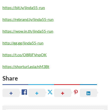
https://bit.ly/jinda55-run
https://rebrand.ly/jinda55-run
https://wow.in.th/jinda55-run
http://gg.gg/jinda55-run
https://t.co/O8RiFVnpOK
https://shorturl.asia/nM3Bt
Share