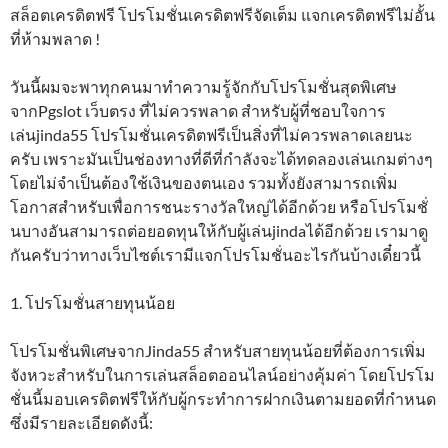
สล็อตเครดิตฟรี โปรโมชั่นเครดิตฟรีจัดเต็ม แจกเครดิตฟรีไม่อั้น
ที่ห้ามพลาด !
วันนี้ผมจะพาทุกคนมาทำความรู้จักกับโปรโมชั่นสุดพิเศษ
จากPgslot เว็บตรง ที่ไม่ควรพลาด สำหรับผู้ที่ชอบใจการ
เล่นjinda55 โปรโมชั่นเครดิตฟรีเป็นสิ่งที่ไม่ควรพลาดเลยนะ
ครับ เพราะมันเป็นช่องทางที่ดีที่กำลังจะได้ทดลองเล่นเกมต่างๆ
โดยไม่จำเป็นต้องใช้เงินของตนเอง รวมทั้งยังสามารถเพิ่ม
โอกาสสำหรับเพื่อการชนะรางวัลใหญ่ได้อีกด้วย หรือโปรโมชั่
นบางอันสามารถต่อยอดทุนให้กับผู้เล่นjindaได้อีกด้วย เรามาดู
กันครับว่าทางเว็บไซต์เรามีแจกโปรโมชั่นอะไรกันบ้างเดี๋ยวนี้
1. โปรโมชั่นสายทุนน้อย
โปรโมชั่นพิเศษจากJinda55 สำหรับสายทุนน้อยที่ต้องการเพิ่ม
จังหวะสำหรับในการเล่นสล็อตออนไลน์อย่างคุ้มค่า โดยโปรโม
ชั่นนี้มอบเครดิตฟรีให้กับผู้กระทำการฝากเงินตามยอดที่กำหนด
ซึ่งมีรายละเอียดดังนี้: