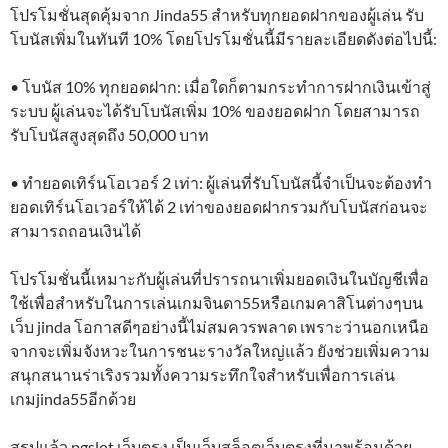
โปรโมชั่นสุดคุ้มจาก Jinda55 สำหรับทุกยอดฝากของผู้เล่น รับ
โบนัสเพิ่มในทันที 10% โดยโปรโมชั่นนี้มีรายละเอียดดังต่อไปนี้:
• โบนัส 10% ทุกยอดฝาก: เมื่อใดก็ตามกระทำการฝากเงินเข้าสู่
ระบบ ผู้เล่นจะได้รับโบนัสเพิ่ม 10% ของยอดฝาก โดยสามารถ
รับโบนัสสูงสุดถึง 50,000 บาท
• ทำยอดเทิร์นโอเวอร์ 2 เท่า: ผู้เล่นที่รับโบนัสนี้จำเป็นจะต้องทำ
ยอดเทิร์นโอเวอร์ให้ได้ 2 เท่าของยอดฝากรวมกับโบนัสก่อนจะ
สามารถถอนเงินได้
โปรโมชั่นนี้เหมาะกับผู้เล่นที่ปรารถนาเพิ่มยอดเงินในบัญชีเพื่อ
ใช้เพื่อสำหรับในการเล่นเกมจินดา55หรือเกมคาสิโนต่างๆบน
เว็บ jinda โอกาสดีๆอย่างนี้ไม่สมควรพลาด เพราะว่านอกเหนือ
จากจะเพิ่มจังหวะในการชนะรางวัลใหญ่แล้ว ยังช่วยเพิ่มความ
สนุกสนานร่าเริงรวมทั้งความระทึกใจสำหรับเพื่อการเล่น
เกมjinda55อีกด้วย
สรุปแล้ว pgslot เว็บตรง เป็นเว็บสล็อตเว็บตรงที่มาพร้อมด้วย