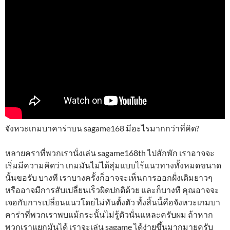
จังหวะเกมบาคาร่าบน sagame168 มีอะไรมากกว่าที่คิด?
หลายคราที่พวกเรานั่งเล่น sagame168th ไปสักพัก เราอาจจะ
เริ่มมีความคิดว่า เกมมันไม่ได้สุ่มแบบไร้แนวทางทั้งหมดขนาด
นั้นขอรับ บางที เราบางครั้งก็อาจจะเห็นการออกฝั่งเดิมยาวๆ
หรืออาจมีการสับเปลี่ยนเร็วผิดปกติด้วย และก็บางที คุณอาจจะ
เจอกับการเปลี่ยนแนวโดยไม่ทันตั้งตัว ทั้งสิ้นนี้คือจังหวะเกมบา
คาร่าที่พวกเราพบแม้กระนั้นไม่รู้ตัวนั่นแหละครับผม ถ้าหาก
พวกเราแยกมันได้ เราจะเล่น sagame ได้ง่ายขึ้นมากมายครับ