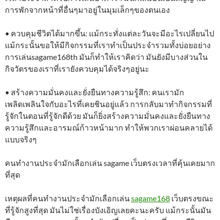
การพักจากหน้าที่อื่นๆมาอยู่ในมุมเล็กๆของตนเอง
• ควบคุมชีวิตได้มากขึ้น: แม้กระทั่งแต่ละวันจะมีอะไรเปลี่ยนไป
แม้กระนั้นขอให้มีกิจกรรมที่เราทำเป็นประจำรวมทั้งบ่อยอย่าง
การเล่นsagame168th มันก็ทำให้เราคิดว่า มันยังมีบางส่วนใน
กิจวัตรของเราที่เรายังควบคุมได้จริงๆอยู่นะ
• สร้างความมั่นคงและยั่งยืนทางความรู้สึก: คนเรามัก
เพลิดเพลินใจกับอะไรที่เคยชินอยู่แล้ว การกลับมาทำกิจกรรมที่
รู้จักในตอนที่รู้จักดีด้วย มันก็ยิ่งสร้างความมั่นคงและยั่งยืนทาง
ความรู้สึกและอารมณ์ก้าวหน้ามาก ทำให้พวกเราผ่อนคลายได้
แบบจริงๆ
คนทำงานประจำมักเลือกเล่น sagame เว็บตรงเวลาที่คุ้นเคยมาก
ที่สุด
เหตุผลที่คนทำงานประจำมักเลือกเล่น
sagame168
เว็บตรงขณะ
ที่รู้จักสูงที่สุด มันไม่ใช่เรื่องบังเอิญเลยคะนะครับ แม้กระนั้นมัน