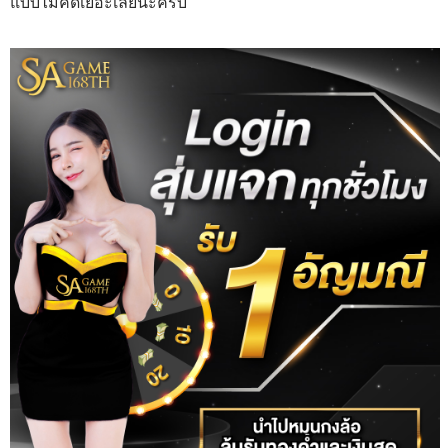
แบบไม่คิดเยอะเลยนะครับ