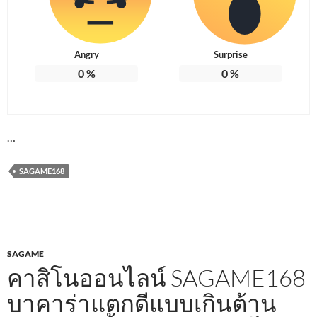
Angry
Surprise
0
%
0
%
…
SAGAME168
SAGAME
คาสิโนออนไลน์ SAGAME168
บาคาร่าแตกดีแบบเกินต้าน