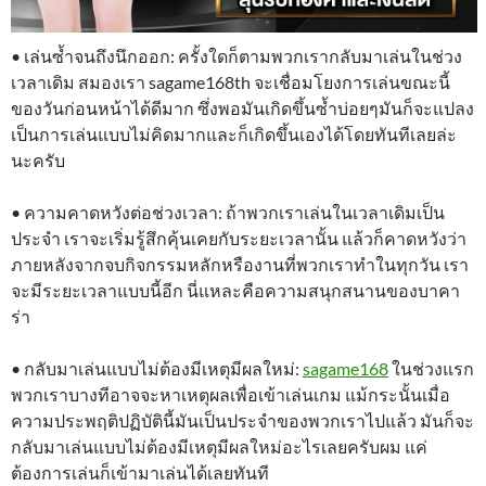
• เล่นซ้ำจนถึงนึกออก: ครั้งใดก็ตามพวกเรากลับมาเล่นในช่วง
เวลาเดิม สมองเรา sagame168th จะเชื่อมโยงการเล่นขณะนี้
ของวันก่อนหน้าได้ดีมาก ซึ่งพอมันเกิดขึ้นซ้ำบ่อยๆมันก็จะแปลง
เป็นการเล่นแบบไม่คิดมากและก็เกิดขึ้นเองได้โดยทันทีเลยล่ะ
นะครับ
• ความคาดหวังต่อช่วงเวลา: ถ้าพวกเราเล่นในเวลาเดิมเป็น
ประจำ เราจะเริ่มรู้สึกคุ้นเคยกับระยะเวลานั้น แล้วก็คาดหวังว่า
ภายหลังจากจบกิจกรรมหลักหรืองานที่พวกเราทำในทุกวัน เรา
จะมีระยะเวลาแบบนี้อีก นี่แหละคือความสนุกสนานของบาคา
ร่า
• กลับมาเล่นแบบไม่ต้องมีเหตุมีผลใหม่:
sagame168
ในช่วงแรก
พวกเราบางทีอาจจะหาเหตุผลเพื่อเข้าเล่นเกม แม้กระนั้นเมื่อ
ความประพฤติปฏิบัตินี้มันเป็นประจำของพวกเราไปแล้ว มันก็จะ
กลับมาเล่นแบบไม่ต้องมีเหตุมีผลใหม่อะไรเลยครับผม แค่
ต้องการเล่นก็เข้ามาเล่นได้เลยทันที