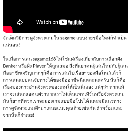
จัดเต็มวิธีการดูจังหวะเกมใน sagame แบบง่ายๆมือใหม่ก็ทำเป็น
แน่นอน!
ในเมื่อการเล่น sagame168 ไม่ใช่แค่เรื่องเกี่ยวกับการเลือกฝั่ง
Banker หรือฝั่ง Player ให้ถูกเสมอ สิ่งที่แยกคนผู้เล่นใหม่กับผู้เล่น
มืออาชีพเจริญมากๆก็คือ การเล่นไปเรื่อยๆของมือใหม่แล้วก็
การเล่นแบบคนจับทางได้ของมืออาชีพนี่แหละนะครับ นั่นก็คือ
เรื่องของการอ่านจังหวะของเกมให้เป็นนั่นเอง แน่ๆว่า หากแม้
เราจะเล่นตลอด แต่ว่าหากเราไม่เห็นแพทเทิร์นหรือจังหวะเกม
มันก็ยากที่พวกเราจะมองเกมแบบมือโปรได้ แต่ผมมีแนวทาง
การดูจังหวะเกมดีๆมาเสนอแนะคุณด้วยเช่นกัน ถ้าพร้อมและ
จากนั้นก็ฝ่าเลย!