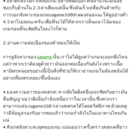
• อย่าตกลงใจเร็วเหลือเกิน: อย่างที่ผมบอก คนจำนวนไม่น้อย
ชอบรีบด้านใน 2-3 ตาเพียงแค่นั้น ซึ่งมันเร็วเหลือเกินสำหรับ
การบอกจังหวะของเกมsagame168th ผมเสนอแนะให้ดูอย่างต่ำ
4-5 ตาไปเลยนะครับ เพื่อที่จะได้ให้พวกเราเห็นแนวโน้มของ
เกมก่อนที่จะตัดสินใจอะไรก็ตาม
2. อ่านความต่อเนื่องของคำตอบให้เป็น
การดูจังหวะของ
sagame
นั้น เราไม่ได้ดูแค่ว่าเกมจะออกฝั่งไหน
แต่ว่าพวกเราต้องดูด้วยว่า มันออกต่อเนื่องกันยังไง เพราะเนื้อ
หานิดๆหน่อยๆอย่างนี้เป็นสิ่งที่ช่วยให้เราอ่านเกมในห้องพนันได้
อย่างเที่ยงตรงเยอะขึ้นนั่นเอง
• มองความยาวของสเตรค: หากฝั่งใดฝั่งหนึ่งออกชิดกันยาว มัน
คือสัญญาณว่าฝั่งนั้นกำลังเหนือกว่าในเวลานั้น ซึ่งพวกเรา
สามารถเล่น sagame168 กลางสเตรคได้โดยสวัสดิภาพ ด้วยเหตุ
ว่ามีข้อมูลรองรับมากพอแล้วว่าเกมกำลังไปในแนวทางไหนกัน
แน่
• สังเกตจังหวะสะดุดของเกม: แน่นอนว่า ครั้งคราวสเตรคที่ยาว