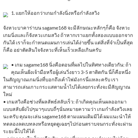
1. แยกให้ออกว่าเกมกำลังนิ่งหรือกำลังสวิง
จังหวะบาคาร่าบน sagame168 จะมีลักษณะหลักๆก็คือ จังหวะ
เกมนิ่งและก็จังหวะเกมสวิง ถ้าหากเราแยกทั้งสองแบบออกจาก
กันได้ เราก็จะกำหนดแผนการเล่นได้ง่ายขึ้น แต่สิ่งที่จำเป็นที่สุด
ก็คือ อย่าตัดสินใจจังหวะที่เห็นเร็วเหลือเกินครับ
• เกม sagame168 นิ่งคือตอนที่ผลไปในทิศทางเดียวกัน: ถ้า
คุณเห็นฝั่งเจ้ามือหรือผู้เล่นวิ่งยาว 3-5 ตาติดกัน นี่ก็คือหนึ่ง
ในสัญญาณเกมนิ่งที่บอกถึงเค้าไพ่มังกรนี่แหละครับ เรา
สามารถเล่นเกาะกระแสตามน้ำไปได้เลยกระทั่งจะมีสัญญาณ
ใหม่
• เกมสวิงคือช่วงที่ผลลัพธ์สลับเร็ว: ถ้าเกิดคุณเห็นผลออกมา
แบบสลับฝั่งไปๆมาๆแบบถี่ๆนั่นหมายความว่า เกมกำลังสวิงเลย
นะครับ คุณจะเล่น sagame168 ตามแผนเดิมมิได้ ผมแนะนำให้
ทดลองลดเบทลงหรือหยุดดูเฉยๆไปก่อนตราบจนกระทั่งจะผ่าน
ระยะนี้ไปให้ได้