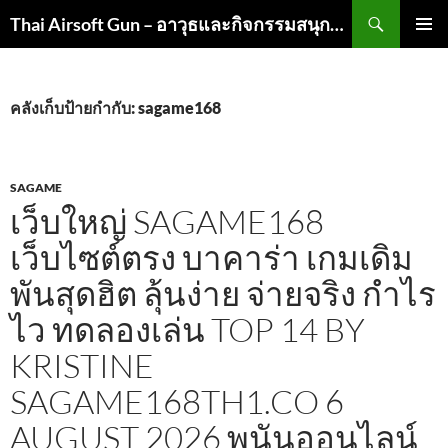
ค้นหา
Thai Airsoft Gun – อาวุธและกิจกรรมสนุกสำหรับ Airsoft
ข้าม
เมนูหลัก
ไป
ยัง
เนื้อหา
คลังเก็บป้ายกำกับ: sagame168
SAGAME
เว็บใหญ่ SAGAME168
เว็บไซต์ตรง บาคาร่า เกมเดิม
พันสุดฮิต ลุ้นง่าย จ่ายจริง กำไร
ไว ทดลองเล่น TOP 14 BY
KRISTINE
SAGAME168TH1.CO 6
AUGUST 2026 พนันออนไลน์