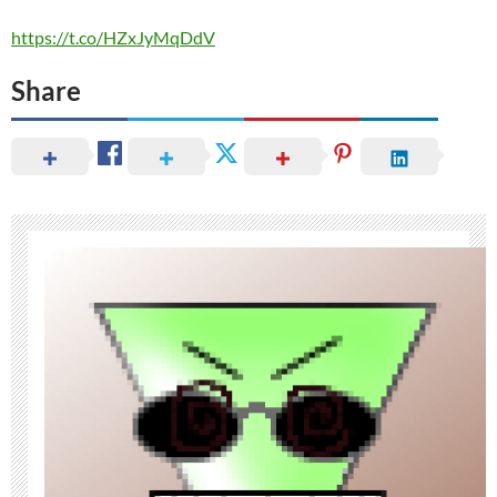
https://t.co/HZxJyMqDdV
Share