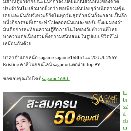
มีสาเหตุมาจากขณะนั้นๆกำลังเปลี่ยนเป็นส่วนหนึ่งของชีวิต
ประจำวันไปแล้วมากยิ่งกว่า พอเพียงเล่นบ่อยๆกำเนิดความคุ้น
เคย และมันกับจังหวะชีวิตในทุกวัน สุดท้าย มันก็จะกลายเป็นอีก
หนึ่งกิจกรรมที่เราจะทำไปตลอดนั่นแหละขอรับ ซึ่งผมมองว่า
มันคือการสะท้อนความรู้สึกภายในใจของวัยทำงานที่โหย
หาความต่อเนื่องรวมทั้งความสนิทสนมในรูปแบบชีวิตที่ไม่
เหมือนกันด้วย
บาคาร่าแตกหนัก sagame sagame168th1.co 20 JUL 2569
Kristine คาสิโนออนไลน์ sagame แตกง่าย Top 99
ขอขอบคุณเว็ปไซต์
sagame168th
ht
tp
s:/
/r
eb
ra