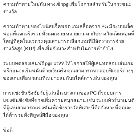
ความท้าทายใหม่กับ ทางเข้าpg เพิ่มโอกาสสำหรับในการชนะ
รางวัล
ความท้าทายของโบนัสแจ็คพอต เกมสล็อตจาก PG มีระบบแจ็ค
พอตที่แจกจริงรวมทั้งแตกง่าย หลายเกมมากับรางวัลแจ็คพอตที่
ใหญ่ที่สุดในแวดวง คุณสามารถเลือกเกมที่มีอัตราการจ่าย
รางวัลสูง (RTP) เพื่อเพิ่มจังหวะสำหรับในการทำกำไร
ระบบทดลองเล่นฟรี pgslot99 ให้โอกาสให้ผู้เล่นทดสอบเล่นเกม
ฟรีก่อนจะเริ่มพนันด้วยเงินจริง คุณสามารถทดสอบฟีเจอร์ต่างๆ
ของเกมเพื่อหาเกมที่เหมาะสมกับสไตล์การเล่นของคุณ
การแข่งขันชิงชัยกับผู้เล่นอื่น บางเกมของ PG มีระบบการ
แข่งขันชิงชัยที่ช่วยเพิ่มความสนุกสนาน เช่น ระบบทัวร์นาเมนต์
ที่ผู้เล่นสามารถแข่งขันเพื่อชิงรางวัลพิเศษ นี่คือจังหวะที่คุณจะ
ได้ท้ารวมทั้งพิสูจน์ฝีมือของคุณ
ข้อดี