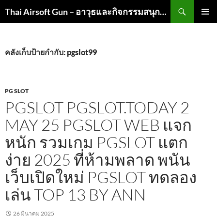
ค้นหา
Thai Airsoft Gun – อาวุธและกิจกรรมสนุกสำหรับ Airsoft
ข้าม
เมนูหลัก
ไป
ยัง
เนื้อหา
คลังเก็บป้ายกำกับ: pgslot99
PG SLOT
PGSLOT PGSLOT.TODAY 2
MAY 25 PGSLOT WEB แจก
หนัก รวมเกม PGSLOT แตก
ง่าย 2025 ที่ห้ามพลาด พนัน
เว็บเปิดใหม่ PGSLOT ทดลอง
เล่น TOP 13 BY ANN
26 มีนาคม 2025