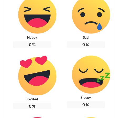
Happy
Sad
0
%
0
%
Sleepy
Excited
0
%
0
%