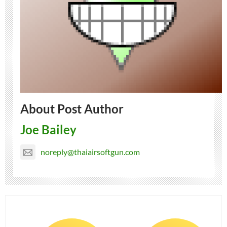
About Post Author
Joe Bailey
noreply@thaiairsoftgun.com