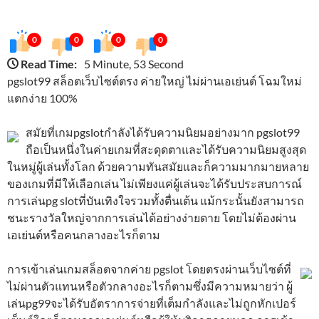
0
0
0
0
Read Time:
5 Minute, 53 Second
pgslot99 สล็อตเว็บไซต์ตรง ค่ายใหญ่ ไม่ผ่านเอเย่นต์ โฉมใหม่
แตกง่าย 100%
สมัยที่เกมpgslotกำลังได้รับความนิยมอย่างมาก pgslot99
ถือเป็นหนึ่งในค่ายเกมที่สะดุดตาและได้รับความนิยมสูงสุด
ในหมู่ผู้เล่นทั้งโลก ด้วยความทันสมัยและก็ความมากมายหลาย
ของเกมที่มีให้เลือกเล่น ไม่เพียงแค่ผู้เล่นจะได้รับประสบการณ์
การเล่นpg slotที่บันเทิงใจรวมทั้งตื่นเต้น แม้กระนั้นยังสามารถ
ชนะรางวัลใหญ่จากการเล่นได้อย่างง่ายดาย โดยไม่ต้องผ่าน
เอเย่นต์หรือคนกลางอะไรก็ตาม
การเข้าเล่นเกมสล็อตจากค่าย pgslot โดยตรงผ่านเว็บไซต์ที่
ไม่ผ่านตัวแทนหรือตัวกลางอะไรก็ตามซึ่งมีความหมายว่า ผู้
เล่นpg99จะได้รับอัตราการจ่ายที่เต็มกำลังและไม่ถูกหักเปอร์