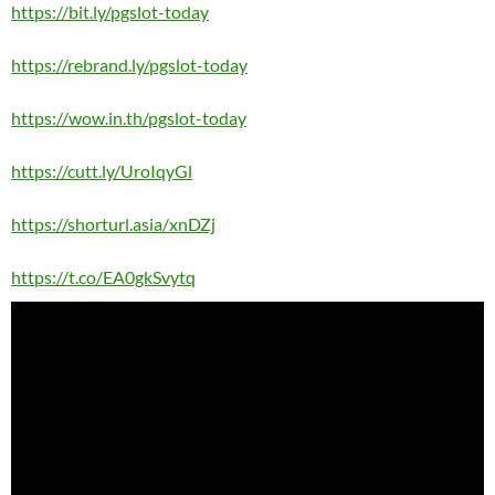
https://bit.ly/pgslot-today
https://rebrand.ly/pgslot-today
https://wow.in.th/pgslot-today
https://cutt.ly/UroIqyGl
https://shorturl.asia/xnDZj
https://t.co/EA0gkSvytq