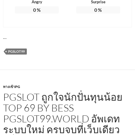
Angry
Surprise
0
%
0
%
…
PGSLOT99
ทางเข้าPG
PGSLOT ถูกใจนักปั่นทุนน้อย
TOP 69 BY BESS
PGSLOT99.WORLD อัพเดท
ระบบใหม่ ครบจบที่เว็บเดียว