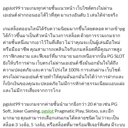
pgslot99 รวมเกมทุกค่ายชั้นแนวหน้า เว็บไซต์ตรงไม่ผ่าน
เอเย่นต์ ฝากถอนออโต้ไวที่สุด มาแรงอันดับ 1 เล่นได้จ่ายจริง
เกมสล็อตออนไลน์ได้รับความนิยมมากขึ้นโดยตลอด ทางเข้าpg
ได้ก้าวขึ้นมาเป็นหัวหน้าในวงการสล็อต ด้วยการรวมเกมจาก
ค่ายชั้นหนึ่งมากเอาไว้ในที่เดียว ไม่ว่าคุณจะเป็นผู้เล่นมือใหม่
หรือมืออาชีพ คุณสามารถเพลินใจกับเกมสล็อตที่มีคุณภาพสูง
กราฟิกงดงาม และฟีเจอร์ที่มากมาย นอกเหนือจากนั้น PG SLOT
ยังให้บริการผ่าน เว็บตรงไม่ผ่านเอเย่นต์ ซึ่งมั่นอกมั่นใจได้ถึง
ความปลอดภัย และความโปร่งใส 100% การเล่นผ่าน เว็บไซต์
ตรงไม่ผ่านเอเย่นต์ ช่วยทำให้คุณมั่นอกมั่นใจได้ว่าการฝากและ
ก็เบิกเงินของคุณจะปลอดภัย ไม่มีการหักค่าธรรมเนียมแอบแฝง
และไม่มีการเสี่ยงจากการโกง
pgslot99 รวมเกมจากค่ายชั้นนำมากยิ่งกว่า 20 ค่าย เช่น PG
Soft, Joker Gaming,
pgslot
Pragmatic Play, Slotxo, และอีก
มากมาย คุณสามารถเลือกเล่นเกมได้หลายชนิด ไม่ว่าจะเป็น
สล็อต 3 วงล้อ, 5 วงล้อ, หรือสล็อตที่มาพร้อมฟีเจอร์พิเศษ มีระบบ