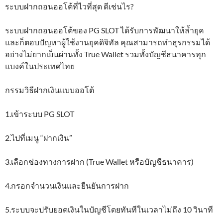
ระบบฝากถอนออโต้ที่ไวที่สุด ดีเช่นไร?
ระบบฝากถอนออโต้ของ PG SLOT ได้รับการพัฒนาให้ล้ำยุค
และก็ตอบปัญหาผู้ใช้งานยุคดิจิทัล คุณสามารถทำธุรกรรมได้
อย่างไม่ยากเย็นผ่านทั้ง True Wallet รวมทั้งบัญชีธนาคารทุก
แบงค์ในประเทศไทย
กรรมวิธีฝากเงินแบบออโต้
1.เข้าระบบ PG SLOT
2.ไปที่เมนู “ฝากเงิน”
3.เลือกช่องทางการฝาก (True Wallet หรือบัญชีธนาคาร)
4.กรอกจำนวนเงินและยืนยันการฝาก
5.ระบบจะปรับยอดเงินในบัญชีโดยทันทีในเวลาไม่ถึง 10 วินาที