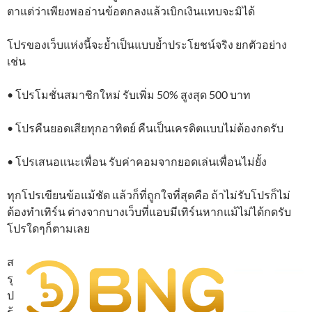
ตาแต่ว่าเพียงพออ่านข้อตกลงแล้วเบิกเงินแทบจะมิได้
โปรของเว็บแห่งนี้จะย้ำเป็นแบบย้ำประโยชน์จริง ยกตัวอย่าง
เช่น
• โปรโมชั่นสมาชิกใหม่ รับเพิ่ม 50% สูงสุด 500 บาท
• โปรคืนยอดเสียทุกอาทิตย์ คืนเป็นเครดิตแบบไม่ต้องกดรับ
• โปรเสนอแนะเพื่อน รับค่าคอมจากยอดเล่นเพื่อนไม่ยั้ง
ทุกโปรเขียนข้อแม้ชัด แล้วก็ที่ถูกใจที่สุดคือ ถ้าไม่รับโปรก็ไม่
ต้องทำเทิร์น ต่างจากบางเว็บที่แอบมีเทิร์นหากแม้ไม่ได้กดรับ
โปรใดๆก็ตามเลย
ส
รุ
ป
รู้