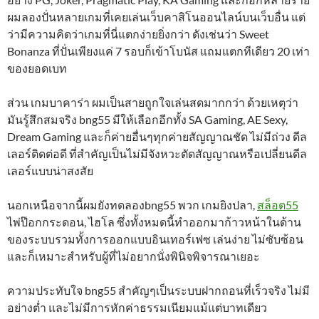
ผมลองปั่นหลายเกมที่เคยเล่นเว็บคาสิโนออนไลน์บนเว็บอื่น แต่
ว่ามีความคิดว่าเกมที่นี่แตกง่ายยิ่งกว่า ดังเช่นว่า Sweet
Bonanza ที่ปั่นเพียงแค่ 7 รอบก็เข้าโบนัส แถมแตกทีเดียว 20 เท่า
ของยอดเบท
ส่วน เกมบาคาร่า ผมเป็นสายถูกใจเล่นสดมากกว่า ด้วยเหตุว่า
มันรู้สึกสมจริง bng55 มีให้เลือกอีกทั้ง SA Gaming, AE Sexy,
Dream Gaming และก็ค่ายอื่นๆทุกค่ายสัญญาณชัด ไม่มีถ่วง ดีล
เลอร์ติดต่อดี ที่สำคัญเป็นไม่มีจังหวะตัดสัญญาณหรือเปลี่ยนดีล
เลอร์แบบน่าสงสัย
นอกเหนือจากนี้ผมยังทดลองbng55 พวก เกมยิงปลา,
สล็อต55
ไพ่ป๊อกกระดอน, ไฮโล ซึ่งทั้งหมดนี้ทำออกมาก้าวหน้าในด้าน
ของระบบรวมทั้งการออกแบบอินเทอร์เฟซ เล่นง่าย ไม่ซับซ้อน
และก็เหมาะสำหรับผู้ที่ไม่อยากนั่งพินิจพิจารณาเยอะ
ความประทับใจ bng55 สำคัญๆเป็นระบบฝากถอนที่เร็วจริง ไม่มี
อย่างต่ำ และไม่มีการหักค่าธรรมเนียมแม้แต่บาทเดียว