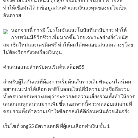
ของคาสิโนออนไลน์นี้ ทุกธุรกรรมมีระบบระเบียบเข้ารหัส
ทำให้เชื่อมั่นได้ว่าข้อมูลส่วนตัวและเงินลงทุนของผมไม่เป็น
อันตราย
นอกจากนี้ การมี โปรโมชั่นและโบนัสที่นานัปการ ทำให้
การพนันมีชีวิตชีวาเพิ่มมากขึ้น โดยเฉพาะอย่างยิ่งโบนัส
สมาชิกใหม่และเครดิตฟรี ทำให้ผมได้ทดสอบเล่นเกมต่างๆโดย
ไม่ต้องวิตกกังวลเรื่องเงินทุน
คำเสนอแนะสำหรับคนเริ่มต้น สล็อต55
สำหรับผู้ใดกันแน่ที่ต้องการเริ่มต้นเส้นทางเดิมพันออนไลน์ ผม
อยากแนะนำให้เลือก คาสิโนออนไลน์ที่มีความน่าเชื่อถือรวม
ทั้งครบวงจร เพราะเหตุว่าจะช่วยลดความเสี่ยงรวมทั้งทำให้การ
เล่นเกมสนุกสนานมากเพิ่มขึ้น นอกจากนี้ควรทดสอบเล่นเกมที่
ชอบรวมทั้งทำความเข้าใจข้อตกลงให้ดีก่อนพนันด้วยเงินจริง
เว็บไซต์ bng55 อัตราแตกดี ที่ผู้เล่นเลือกทำเงิน ชั้น 1