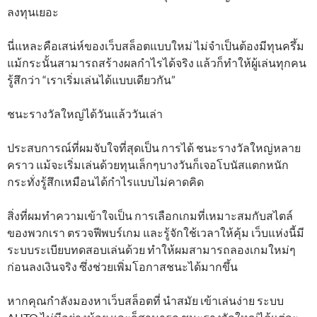
ลงทุนเยอะ
นี่แหละคือเสน่ห์ของเว็บสล็อตแบบใหม่ ไม่จำเป็นต้องมีทุนครึ้ม
แม้กระนั้นสามารถสร้างผลกำไรได้จริง แล้วก็ทำให้ผู้เล่นทุกคน
รู้สึกว่า “เราเริ่มเล่นได้แบบเดียวกัน”
ชนะรางวัลใหญ่ได้วันแล้ววันเล่า
ประสบการณ์ที่ผมจับใจที่สุดเป็น การได้ ชนะรางวัลใหญ่หลาย
คราว แม้จะเริ่มเล่นด้วยทุนเล็กๆบางวันก็เจอโบนัสแตกหนัก
กระทั่งรู้สึกเหมือนได้กำไรแบบไม่คาดคิด
สิ่งที่ผมทำความเข้าใจเป็น การเลือกเกมที่เหมาะสมกับสไตล์
ของพวกเรา ตรวจฟีพบร์เกม และรู้จักใช้เวลาให้คุ้ม เว็บแห่งนี้มี
ระบบระเบียบทดสอบเล่นด้วย ทำให้ผมสามารถลองเกมใหม่ๆ
ก่อนลงเงินจริง ซึ่งช่วยเพิ่มโอกาสชนะได้มากขึ้น
หากคุณกำลังมองหาเว็บสล็อตที่ นำสมัย เข้าเล่นง่าย ระบบ