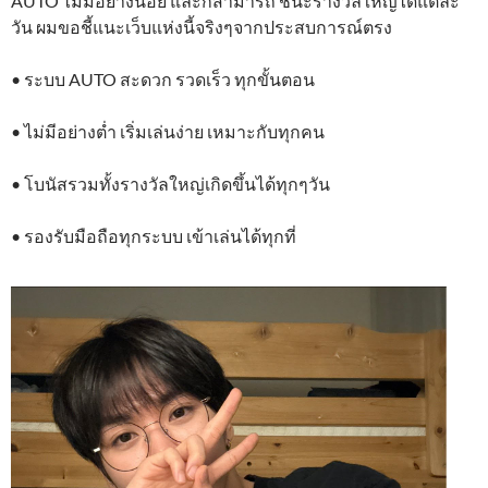
AUTO ไม่มีอย่างน้อย และก็สามารถ ชนะรางวัลใหญ่ได้แต่ละ
วัน ผมขอชี้แนะเว็บแห่งนี้จริงๆจากประสบการณ์ตรง
• ระบบ AUTO สะดวก รวดเร็ว ทุกขั้นตอน
• ไม่มีอย่างต่ำ เริ่มเล่นง่าย เหมาะกับทุกคน
• โบนัสรวมทั้งรางวัลใหญ่เกิดขึ้นได้ทุกๆวัน
• รองรับมือถือทุกระบบ เข้าเล่นได้ทุกที่