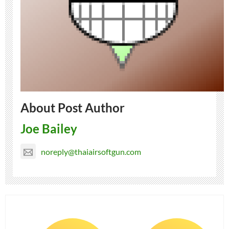
About Post Author
Joe Bailey
noreply@thaiairsoftgun.com