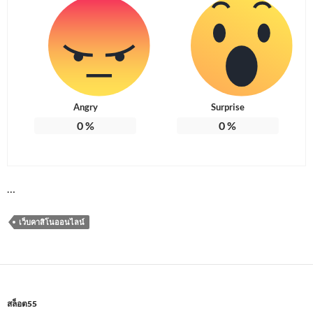
Angry
Surprise
0
%
0
%
…
เว็บคาสิโนออนไลน์
สล็อต55