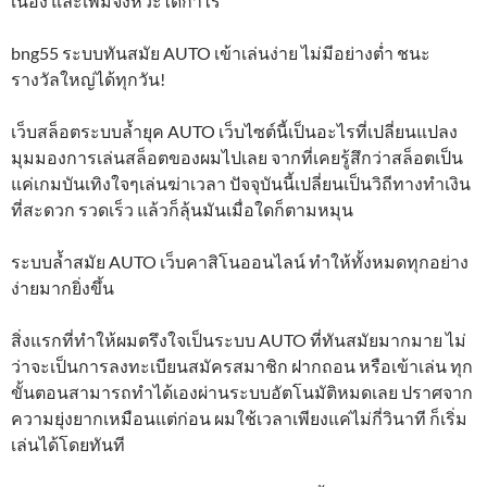
เนื่อง และเพิ่มจังหวะได้กำไร
bng55 ระบบทันสมัย AUTO เข้าเล่นง่าย ไม่มีอย่างต่ำ ชนะ
รางวัลใหญ่ได้ทุกวัน!
เว็บสล็อตระบบล้ำยุค AUTO เว็บไซต์นี้เป็นอะไรที่เปลี่ยนแปลง
มุมมองการเล่นสล็อตของผมไปเลย จากที่เคยรู้สึกว่าสล็อตเป็น
แค่เกมบันเทิงใจๆเล่นฆ่าเวลา ปัจจุบันนี้เปลี่ยนเป็นวิถีทางทำเงิน
ที่สะดวก รวดเร็ว แล้วก็ลุ้นมันเมื่อใดก็ตามหมุน
ระบบล้ำสมัย AUTO เว็บคาสิโนออนไลน์ ทำให้ทั้งหมดทุกอย่าง
ง่ายมากยิ่งขึ้น
สิ่งแรกที่ทำให้ผมตรึงใจเป็นระบบ AUTO ที่ทันสมัยมากมาย ไม่
ว่าจะเป็นการลงทะเบียนสมัครสมาชิก ฝากถอน หรือเข้าเล่น ทุก
ขั้นตอนสามารถทำได้เองผ่านระบบอัตโนมัติหมดเลย ปราศจาก
ความยุ่งยากเหมือนแต่ก่อน ผมใช้เวลาเพียงแค่ไม่กี่วินาที ก็เริ่ม
เล่นได้โดยทันที