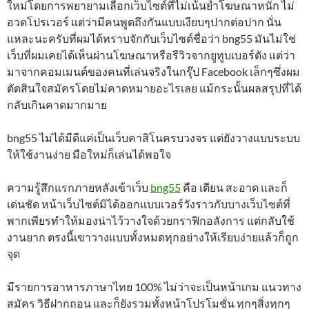
ใหม่โดยการพยายามเลือกเว็บไซต์ที่ไม่เน้นย้ำโฆษณาหนัก ไม่
อวดโปรเวอร์ แต่ว่ามีคนพูดถึงกันแบบเงียบๆปากต่อปาก นั่น
แหละนะครับที่ผมได้ทราบจักกับเว็บไซต์ชื่อว่า bng55 มันไม่ใช่
เว็บที่ผมเคยได้เห็นผ่านโฆษณาหรือรีวิวจากยูทูบเบอร์ดัง แต่ว่า
มาจากคอมเมนต์ของคนที่เล่นจริงในกรุ๊ป Facebook เล็กๆซึ่งผม
ตัดสินใจสมัครโดยไม่คาดหมายอะไรเลย แม้กระนั้นผลสรุปที่ได้
กลับเกินคาดมากมาย
bng55 ไม่ได้มีดีแค่เป็นเว็บคาสิโนครบวงจร แต่ยังวางแบบระบบ
ให้ใช้งานง่าย มือใหม่ก็เล่นได้พอใจ
ความรู้สึกแรกภายหลังเข้าเว็บ
bng55
คือ เตียน สะอาด และก็
เด่นชัด หน้าเว็บไซต์มิได้ออกแบบเวอร์วังราวกับบางเว็บไซต์ที่
พากเพียรทำให้มองน่าไว้วางใจด้วยกราฟิกอลังการ แต่กลับใช้
งานยาก ตรงนี้เขาวางแบบทั้งหมดทุกอย่างให้เรียบง่ายแล้วก็ถูก
จุด
มีรายการอาหารภาษาไทย 100% ไม่ว่าจะเป็นหน้าเกม แนวทาง
สมัคร วิธีฝากถอน และก็ยังรวมทั้งหน้าโปรโมชั่น ทุกๆสิ่งทุกๆ