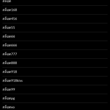
สล็อต
สล็อต168
สล็อต456
สล็อต55
สล็อต66
สล็อต666
สล็อต777
สล็อต888
สล็อต918
สล็อต918kiss
สล็อต99
สล็อตpg
สล็อตxo