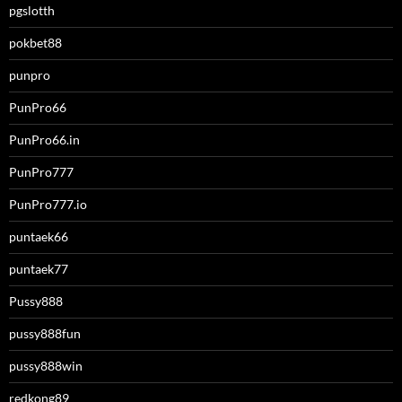
pgslotth
pokbet88
punpro
PunPro66
PunPro66.in
PunPro777
PunPro777.io
puntaek66
puntaek77
Pussy888
pussy888fun
pussy888win
redkong89