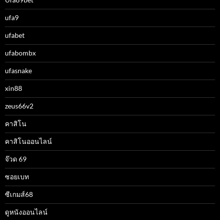
ufa9
ufabet
ufabombx
ufasnake
xin88
zeus66v2
คาสิโน
คาสิโนออนไลน์
จ๊วด 69
ซอยเบท
ซีเกมส์68
ดูหนังออนไลน์