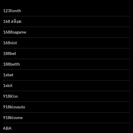
123lionth
168 สล็อต
1688sagame
168slot
188bet
188betth
1xbet
1xbit
918Kiss
918kissauto
918kissme
ABA