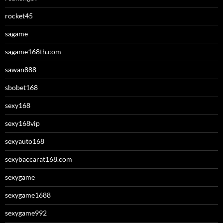
rocket45
sagame
sagame168th.com
sawan888
sbobet168
sexy168
sexy168vip
sexyauto168
sexybaccarat168.com
sexygame
sexygame1688
sexygame992