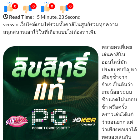
0
0
0
0
Read Time:
5 Minute, 23 Second
veewin เว็บไซต์เกมไพ่รวมทั้งคาสิโนศูนย์รวมทุกความ
สนุกสนานเอาไว้ในที่เดียวแบบไม่ต้องหาเพิ่ม
หลายคนที่เคย
เล่นคาสิโน
ออนไลน์มัก
ประสบพบปัญหา
เดิมๆซ้ำจาก
จำเจ เป็นต้นว่า
เกมน้อย ระบบ
ช้า แอดไม่นตอบ
ช้า หรือครั้ง
คราวเล่นได้แต่
ว่าถอนยาก แต่
ว่าเพียงพอเราได้
ทดลองเล่นกับ