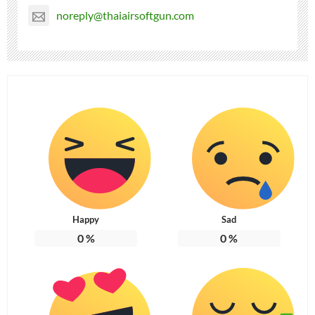
noreply@thaiairsoftgun.com
Happy
Sad
0
%
0
%