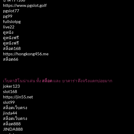
https://www.pgslot.golf
pgslot77
pg99
fullslotpg
live22
ดูหนัง
ดูหนังฟรี
ดูหนังฟรี
สล็อต168
https://hongkong456.me
สล็อต66
เว็บคาสิโนน่าเล่น ทั้ง
สล็อต
และ
บาคาร่า
ตึงจริงแตกบ่อยมาก
joker123
slot168
https://jin55.net
slot99
สล็อตเว็บตรง
jinda44
สล็อตเว็บตรง
สล็อต888
JINDA888