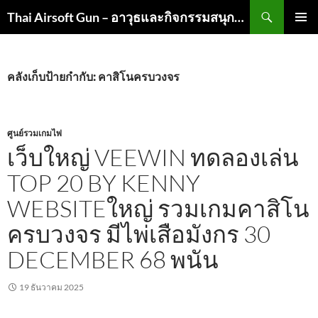
ค้นหา
Thai Airsoft Gun – อาวุธและกิจกรรมสนุกสำหรับ Airsoft
ข้าม
เมนูหลัก
ไป
ยัง
เนื้อหา
คลังเก็บป้ายกำกับ: คาสิโนครบวงจร
ศูนย์รวมเกมไพ่
เว็บใหญ่ VEEWIN ทดลองเล่น
TOP 20 BY KENNY
WEBSITEใหญ่ รวมเกมคาสิโน
ครบวงจร มีไพ่เสือมังกร 30
DECEMBER 68 พนัน
19 ธันวาคม 2025