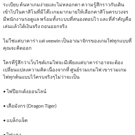
ระเบียบ ค้นหาเกมง่ายและไม่หลอกตา ความรู้สึกราวกับเดิน
เข้าไปในคาสิโนที่มีโต๊ะเกมมากมายให้เลือกคาสิโนครบวงจร
มีพนักงานรอดูแล พร้อมทั้งระบบที่สนองตอบไว และที่สำคัญคือ
เล่นแล้วได้เงินจริง ถอนออกจริง
ไม่ใช่แค่บาคาร่า แต่ veewin เป็นอาณาจักรของเกมไพ่ทุกแบบที่
คุณจะคิดออก
ใครที่รู้สึกว่าเว็บไซต์เกมไพ่จะมีเพียงแค่บาคาร่าอาจจะต้อง
เปลี่ยนแปลงความคิด เนื่องจากที่ ศูนย์รวมเกมไพ่ เขารวมเกม
ไพ่ทุกต้นแบบไว้ครบจริงๆไม่ว่าจะเป็น
• ไพ่ป๊อกเด้งออนไลน์
• เสือมังกร (Dragon Tiger)
• แบล็กแจ็ค
• ไพ่แคง