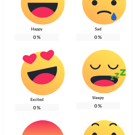
Happy
Sad
0
%
0
%
Sleepy
Excited
0
%
0
%