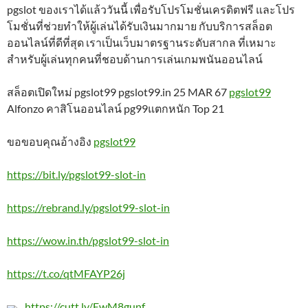
pgslot ของเราได้แล้ววันนี้ เพื่อรับโปรโมชั่นเครดิตฟรี และโปร
โมชั่นที่ช่วยทำให้ผู้เล่นได้รับเงินมากมาย กับบริการสล็อต
ออนไลน์ที่ดีที่สุด เราเป็นเว็บมาตรฐานระดับสากล ที่เหมาะ
สำหรับผู้เล่นทุกคนที่ชอบด้านการเล่นเกมพนันออนไลน์
สล็อตเปิดใหม่ pgslot99 pgslot99.in 25 MAR 67
pgslot99
Alfonzo คาสิโนออนไลน์ pg99แตกหนัก Top 21
ขอขอบคุณอ้างอิง
pgslot99
https://bit.ly/pgslot99-slot-in
https://rebrand.ly/pgslot99-slot-in
https://wow.in.th/pgslot99-slot-in
https://t.co/qtMFAYP26j
https://cutt.ly/EwM8gunf