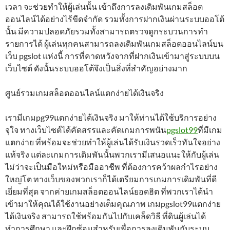
เวลา จะช่วยทำให้ผู้เล่นนั้น เข้าถึงการลงเดิมพันเกมสล็อต
ออนไลน์ได้อย่างไร้ขีดจำกัด รวมทั้งการฝากเงินผ่านระบบออโต้
นั้น มีความปลอดภัยรวมทั้งสามารถตรวจดูกระบวนการทำ
รายการได้ ผู้เล่นทุกคนสามารถลงเดิมพันเกมสล็อตออนไลน์บน
เว็บ pgslot แห่งนี้ การที่คาดหวังจากที่ฝากเงินเข้ามาสู่ระบบบน
เว็บไซต์ ดังนั้นระบบออโต้จึงเป็นสิ่งที่สำคัญอย่างมาก
ศูนย์รวมเกมสล็อตออนไลน์แตกง่ายได้เงินจริง
เรามีเกมpg99แตกง่ายได้เงินจริง มาให้ท่านได้ใช้บริการอย่าง
จุใจ ทางเว็บไซต์ได้คัดสรรและคัดเกมการพนัน
pgslot99
ที่มีเกม
แตกง่าย ที่พร้อมจะช่วยทำให้ผู้เล่นได้รับเงินรวดเร็วทันใจอย่าง
แท้จริง แต่ละเกมการเดิมพันนั้นพวกเรามีเสนอแนะให้กับผู้เล่น
ไม่ว่าจะเป็นมือใหม่หรือมืออาชีพ ที่ต้องการคว้าผลกำไรอย่าง
ใหญ่โต ทางเว็บของพวกเราก็ได้เตรียมการเกมการเดิมพันที่ดี
เยี่ยมที่สุด จากค่ายเกมสล็อตออนไลน์ยอดฮิต ที่พวกเราได้นำ
เข้ามาให้คุณได้ใช้งานอย่างเต็มคุณภาพ เกมpgslot99แตกง่าย
ได้เงินจริง สามารถใช้พร้อมกันไปกับเคล็ดวิธี ที่ดินผู้เล่นได้
ทำการศึกษา และฝึกซ้อมสำหรับเพื่อการลงเดิมพันกับระบบ