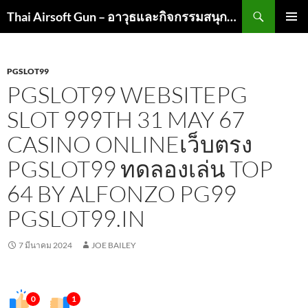
ค้นหา
Thai Airsoft Gun – อาวุธและกิจกรรมสนุกสำหรับ Airsoft
ข้าม
เมนูหลัก
ไป
ยัง
เนื้อหา
PGSLOT99
PGSLOT99 WEBSITEPG
SLOT 999TH 31 MAY 67
CASINO ONLINEเว็บตรง
PGSLOT99 ทดลองเล่น TOP
64 BY ALFONZO PG99
PGSLOT99.IN
7 มีนาคม 2024
JOE BAILEY
0
1