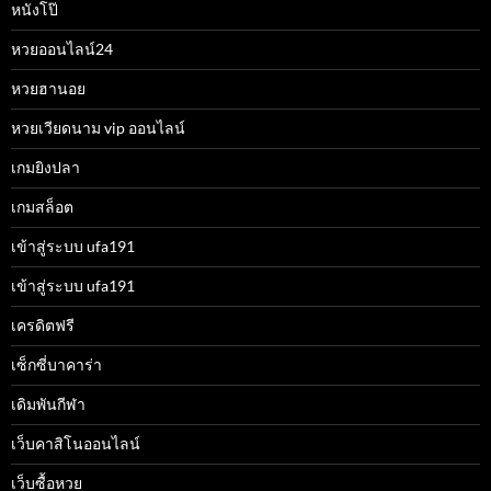
หนังโป๊
หวยออนไลน์24
หวยฮานอย
หวยเวียดนาม vip ออนไลน์
เกมยิงปลา
เกมสล็อต
เข้าสู่ระบบ ufa191
เข้าสู่ระบบ ufa191
เครดิตฟรี
เซ็กซี่บาคาร่า
เดิมพันกีฬา
เว็บคาสิโนออนไลน์
เว็บซื้อหวย