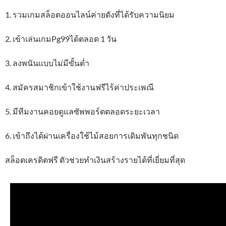
1. รวมเกมสล็อตออนไลน์ค่ายดังที่ได้รับความนิยม
2. เข้าเล่นเกมPg99ได้ตลอด 1 วัน
3. ลงพนันแบบไม่มีขั้นต่ำ
4. สมัครสมาชิกเข้าใช้งานฟรีไร้ค่าประเพณี
5. มีทีมงานคอยดูแลซัพพอร์ตตลอดระยะเวลา
6. เข้าถึงได้ผ่านเครื่องใช้ไม้สอยการเดิมพันทุกชนิด
สล็อตเครดิตฟรี ตัวช่วยทำเงินสร้างรายได้ที่เยี่ยมที่สุด