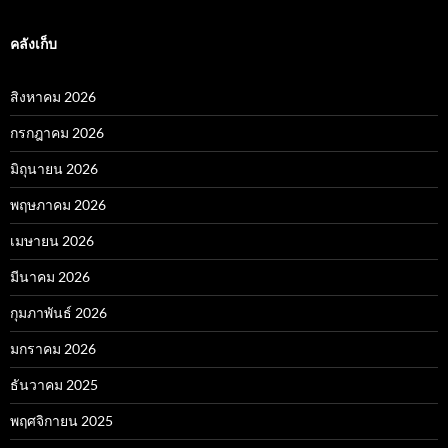
คลังเก็บ
สิงหาคม 2026
กรกฎาคม 2026
มิถุนายน 2026
พฤษภาคม 2026
เมษายน 2026
มีนาคม 2026
กุมภาพันธ์ 2026
มกราคม 2026
ธันวาคม 2025
พฤศจิกายน 2025