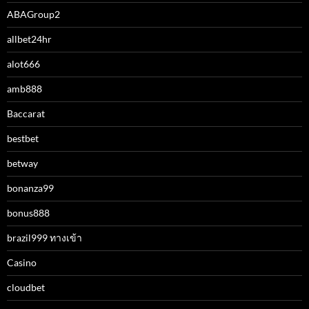
ABAGroup2
allbet24hr
alot666
amb888
Baccarat
bestbet
betway
bonanza99
bonus888
brazil999 ทางเข้า
Casino
cloudbet