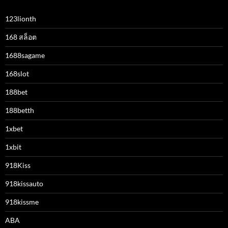
123lionth
168 สล็อต
1688sagame
168slot
188bet
188betth
1xbet
1xbit
918Kiss
918kissauto
918kissme
ABA