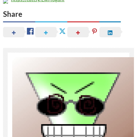
Share