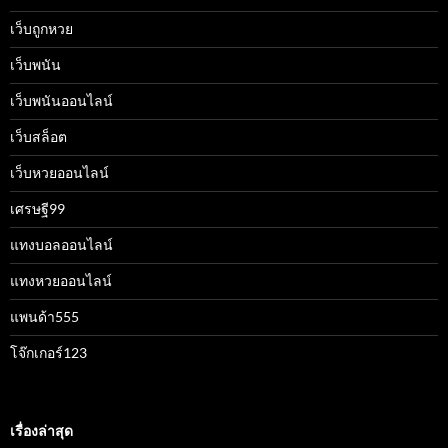
เว็บถูกหวย
เว็บพนัน
เว็บพนันออนไลน์
เว็บสล็อต
เว็บหวยออนไลน์
เศรษฐี99
แทงบอลออนไลน์
แทงหวยออนไลน์
แพนด้า555
โจ๊กเกอร์123
เรื่องล่าสุด