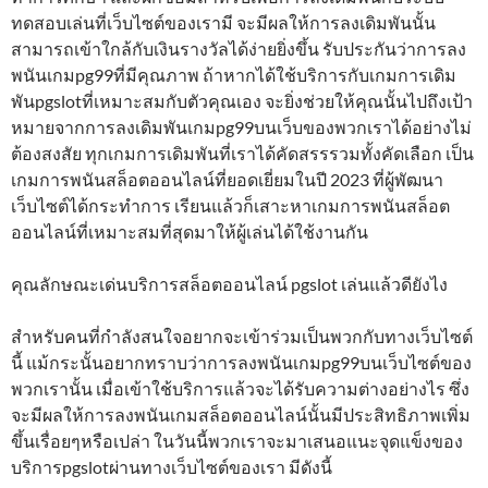
ทดสอบเล่นที่เว็บไซต์ของเรามี จะมีผลให้การลงเดิมพันนั้น
สามารถเข้าใกล้กับเงินรางวัลได้ง่ายยิ่งขึ้น รับประกันว่าการลง
พนันเกมpg99ที่มีคุณภาพ ถ้าหากได้ใช้บริการกับเกมการเดิม
พันpgslotที่เหมาะสมกับตัวคุณเอง จะยิ่งช่วยให้คุณนั้นไปถึงเป้า
หมายจากการลงเดิมพันเกมpg99บนเว็บของพวกเราได้อย่างไม่
ต้องสงสัย ทุกเกมการเดิมพันที่เราได้คัดสรรรวมทั้งคัดเลือก เป็น
เกมการพนันสล็อตออนไลน์ที่ยอดเยี่ยมในปี 2023 ที่ผู้พัฒนา
เว็บไซต์ได้กระทำการ เรียนแล้วก็เสาะหาเกมการพนันสล็อต
ออนไลน์ที่เหมาะสมที่สุดมาให้ผู้เล่นได้ใช้งานกัน
คุณลักษณะเด่นบริการสล็อตออนไลน์ pgslot เล่นแล้วดียังไง
สำหรับคนที่กำลังสนใจอยากจะเข้าร่วมเป็นพวกกับทางเว็บไซต์
นี้ แม้กระนั้นอยากทราบว่าการลงพนันเกมpg99บนเว็บไซต์ของ
พวกเรานั้น เมื่อเข้าใช้บริการแล้วจะได้รับความต่างอย่างไร ซึ่ง
จะมีผลให้การลงพนันเกมสล็อตออนไลน์นั้นมีประสิทธิภาพเพิ่ม
ขึ้นเรื่อยๆหรือเปล่า ในวันนี้พวกเราจะมาเสนอแนะจุดแข็งของ
บริการpgslotผ่านทางเว็บไซต์ของเรา มีดังนี้