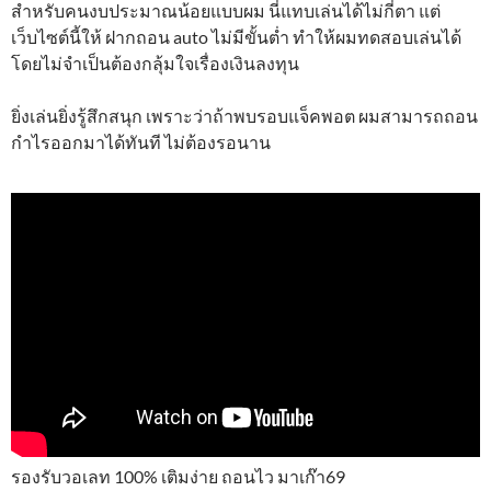
สำหรับคนงบประมาณน้อยแบบผม นี่แทบเล่นได้ไม่กี่ตา แต่
เว็บไซต์นี้ให้ ฝากถอน auto ไม่มีขั้นต่ำ ทำให้ผมทดสอบเล่นได้
โดยไม่จำเป็นต้องกลุ้มใจเรื่องเงินลงทุน
ยิ่งเล่นยิ่งรู้สึกสนุก เพราะว่าถ้าพบรอบแจ็คพอต ผมสามารถถอน
กำไรออกมาได้ทันที ไม่ต้องรอนาน
รองรับวอเลท 100% เติมง่าย ถอนไว มาเก๊า69