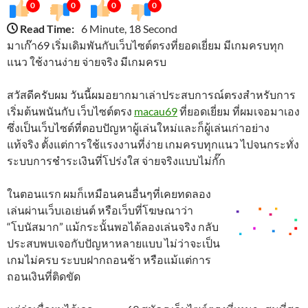
0
0
0
0
Read Time:
6 Minute, 18 Second
มาเก๊า69 เริ่มเดิมพันกับเว็บไซต์ตรงที่ยอดเยี่ยม มีเกมครบทุก
แนว ใช้งานง่าย จ่ายจริง มีเกมครบ
สวัสดีครับผม วันนี้ผมอยากมาเล่าประสบการณ์ตรงสำหรับการ
เริ่มต้นพนันกับ เว็บไซต์ตรง
macau69
ที่ยอดเยี่ยม ที่ผมเจอมาเอง
ซึ่งเป็นเว็บไซต์ที่ตอบปัญหาผู้เล่นใหม่และก็ผู้เล่นเก่าอย่าง
แท้จริง ตั้งแต่การใช้แรงงานที่ง่าย เกมครบทุกแนว ไปจนกระทั่ง
ระบบการชำระเงินที่โปร่งใส จ่ายจริงแบบไม่กั๊ก
ในตอนแรก ผมก็เหมือนคนอื่นๆที่เคยทดลอง
เล่นผ่านเว็บเอเย่นต์ หรือเว็บที่โฆษณาว่า
“โบนัสมาก” แม้กระนั้นพอได้ลองเล่นจริง กลับ
ประสบพบเจอกับปัญหาหลายแบบ ไม่ว่าจะเป็น
เกมไม่ครบ ระบบฝากถอนช้า หรือแม้แต่การ
ถอนเงินที่ติดขัด