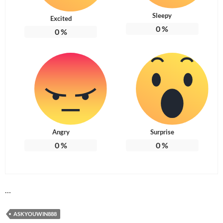
Sleepy
Excited
0
%
0
%
Angry
Surprise
0
%
0
%
…
ASKYOUWIN888