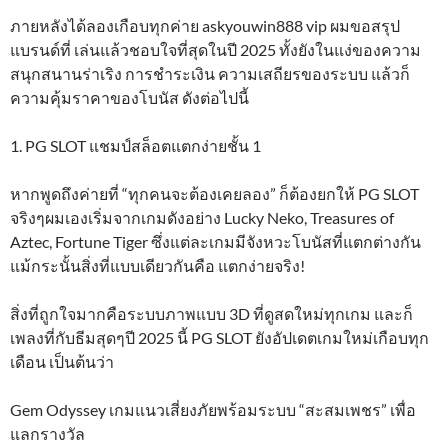
ภายหลังได้ลองเกือบทุกค่าย askyouwin888 vip ผมขอสรุป
แบรนด์ที่ เล่นแล้วชอบใจที่สุดในปี 2025 ทั้งยังในแง่ของความ
สนุกสนานร่าเริง การชำระเงิน ความเสถียรของระบบ แล้วก็
ความคุ้มราคาของโบนัส ดังต่อไปนี้
1. PG SLOT แชมป์สล็อตแตกง่ายชั้น 1
หากพูดถึงค่ายที่ “ทุกคนจะต้องเคยลอง” ก็ต้องยกให้ PG SLOT
จริงๆผมเองเริ่มจากเกมดังอย่าง Lucky Neko, Treasures of
Aztec, Fortune Tiger ซึ่งแต่ละเกมมีจังหวะโบนัสที่แตกต่างกัน
แม้กระนั้นสิ่งที่แบบเดียวกันคือ แตกง่ายจริง!
สิ่งที่ถูกใจมากคือระบบภาพแบบ 3D ที่ดูสดใหม่ทุกเกม และก็
เพลงที่กับธีมสุดๆปี 2025 นี้ PG SLOT ยังอัปเดตเกมใหม่เกือบทุก
เดือน เป็นต้นว่า
Gem Odyssey เกมแนวเสี่ยงภัยพร้อมระบบ “สะสมเพชร” เพื่อ
แลกรางวัล