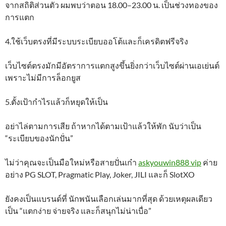
จากสถิติส่วนตัว ผมพบว่าตอน 18.00–23.00 น. เป็นช่วงทองของ
การแตก
4.ใช้เว็บตรงที่มีระบบระเบียบออโต้และก็เครดิตฟรีจริง
เว็บไซต์ตรงมักมีอัตราการแตกสูงขึ้นยิ่งกว่าเว็บไซต์ผ่านเอเย่นต์
เพราะไม่มีการล็อกยูส
5.ตั้งเป้ากำไรแล้วก็หยุดให้เป็น
อย่าไล่ตามการเสีย ถ้าหากได้ตามเป้าแล้วให้พัก นับว่าเป็น
“ระเบียบของนักปั่น”
ไม่ว่าคุณจะเป็นมือใหม่หรือสายปั่นเก๋า
askyouwin888 vip
ค่าย
อย่าง PG SLOT, Pragmatic Play, Joker, JILI และก็ SlotXO
ยังคงเป็นแบรนด์ที่ นักพนันเลือกเล่นมากที่สุด ด้วยเหตุผลเดียว
เป็น “แตกง่าย จ่ายจริง และก็สนุกไม่น่าเบื่อ”