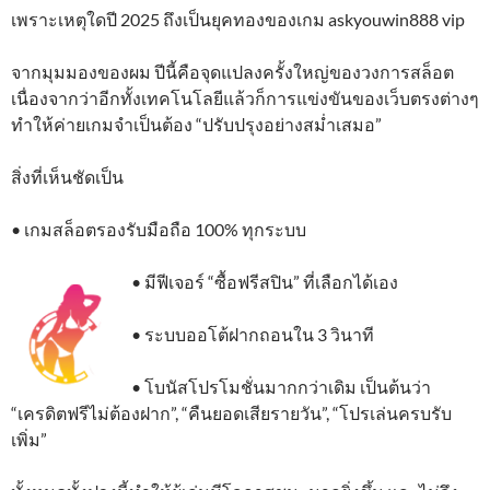
เพราะเหตุใดปี 2025 ถึงเป็นยุคทองของเกม askyouwin888 vip
จากมุมมองของผม ปีนี้คือจุดแปลงครั้งใหญ่ของวงการสล็อต
เนื่องจากว่าอีกทั้งเทคโนโลยีแล้วก็การแข่งขันของเว็บตรงต่างๆ
ทำให้ค่ายเกมจำเป็นต้อง “ปรับปรุงอย่างสม่ำเสมอ”
สิ่งที่เห็นชัดเป็น
• เกมสล็อตรองรับมือถือ 100% ทุกระบบ
• มีฟีเจอร์ “ซื้อฟรีสปิน” ที่เลือกได้เอง
• ระบบออโต้ฝากถอนใน 3 วินาที
• โบนัสโปรโมชั่นมากกว่าเดิม เป็นต้นว่า
“เครดิตฟรีไม่ต้องฝาก”, “คืนยอดเสียรายวัน”, “โปรเล่นครบรับ
เพิ่ม”