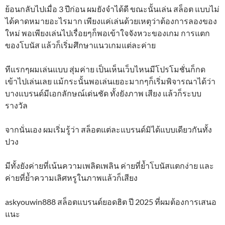
ย้อนกลับไปเมื่อ 3 ปีก่อน ผมยังจำได้ดี ขณะนั้นเล่น สล็อต แบบไม่
ได้คาดหมายอะไรมาก เพียงแค่เล่นด้วยเหตุว่าต้องการลองของ
ใหม่ พอเพียงเล่นไปเรื่อยๆก็พอเข้าใจจังหวะของเกม การแตก
ของโบนัส แล้วก็เริ่มศึกษาแนวเกมแต่ละค่าย
ทีแรกๆผมเล่นแบบ สุ่มค่าย เป็นเห็นเว็บไหนมีโปรโมชั่นก็กด
เข้าไปเล่นเลย แม้กระนั้นพอเล่นเยอะมากๆก็เริ่มพิจารณาได้ว่า
บางแบรนด์มีเอกลักษณ์เด่นชัด ทั้งยังภาพ เสียง แล้วก็ระบบ
รางวัล
จากนั่นเอง ผมเริ่มรู้ว่า สล็อตแต่ละแบรนด์มิได้แบบเดียวกันทั้ง
ปวง
มีทั้งยังค่ายที่เน้นความเพลิดเพลิน ค่ายที่ย้ำโบนัสแตกง่าย และ
ค่ายที่ย้ำความเลิศหรูในภาพแล้วก็เสียง
askyouwin888 สล็อตแบรนด์ยอดฮิต ปี 2025 ที่ผมต้องการเสนอ
แนะ