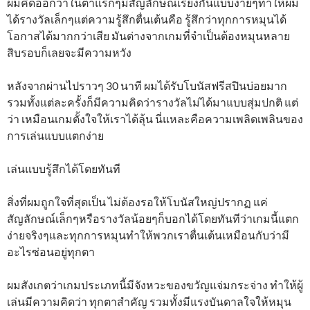
ผมคิดออกว่าในตาแรกๆมีสัญลักษณ์เรียงกันแบบง่ายๆทำให้ผม
ได้รางวัลเล็กๆแต่ความรู้สึกตื่นเต้นคือ รู้สึกว่าทุกการหมุนได้
โอกาสได้มากกว่าเสีย มันต่างจากเกมที่จำเป็นต้องหมุนหลาย
สิบรอบก็เลยจะมีความหวัง
หลังจากผ่านไปราวๆ 30 นาที ผมได้รับโบนัสฟรีสปินบ่อยมาก
รวมทั้งแต่ละครั้งก็มีความคิดว่ารางวัลไม่ได้มาแบบสุ่มปกติ แต่
ว่า เหมือนเกมตั้งใจให้เราได้ลุ้น นี่แหละคือความเพลิดเพลินของ
การเล่นแบบแตกง่าย
เล่นแบบรู้สึกได้โดยทันที
สิ่งที่ผมถูกใจที่สุดเป็น ไม่ต้องรอให้โบนัสใหญ่ปรากฏ แค่
สัญลักษณ์เล็กๆหรือรางวัลน้อยๆก็บอกได้โดยทันทีว่าเกมนี้แตก
ง่ายจริงๆและทุกการหมุนทำให้พวกเราตื่นเต้นเหมือนกับว่ามี
อะไรซ่อนอยู่ทุกตา
ผมสังเกตว่าเกมประเภทนี้มีจังหวะของขวัญแจ่มกระจ่าง ทำให้ผู้
เล่นมีความคิดว่า ทุกตาสำคัญ รวมทั้งมีแรงบันดาลใจให้หมุน