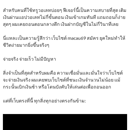
สำหรับคนที่ใช้ทรูวอเลทบ่อยๆ ฟีเจอร์นี้เป็นความสบายที่สุด เติม
เงินผ่านแอปวอเลทไม่กี่ขั้นตอน เงินเข้าเกมทันที แถมถอนก็ง่าย
สุดๆ ผมเคยถอนตอนกลางดึก เงินฝากบัญชีในไม่กี่วินาทีเลย
นี่แหละเป็นความรู้สึกว่า เว็บไซต์ macau69 สมัคร ยุคใหม่ทำให้
ชีวิตง่ายมากยิ่งขึ้นจริงๆ
จ่ายจริง จ่ายเร็ว ไม่มีปัญหา
สิ่งจำเป็นที่สุดสำหรับผมคือ ความเชื่อมั่นและมั่นใจว่าเว็บไซต์
จะจ่ายเงินจริง ผมเคยพบเว็บไซต์ที่ชนะเงินจำนวนไม่น้อย แม้
กระนั้นเบิกเงินช้า หรือโดนบังคับให้เล่นต่อเพื่อถอนออก
แต่ที่เว็บตรงที่นี้ ทุกสิ่งทุกอย่างตรงกันข้าม: