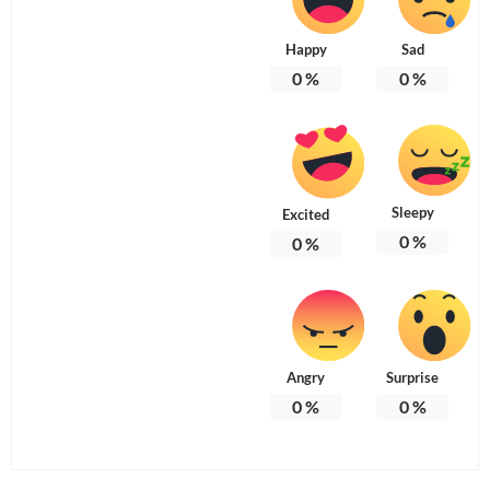
Happy
Sad
0
%
0
%
Sleepy
Excited
0
%
0
%
Angry
Surprise
0
%
0
%