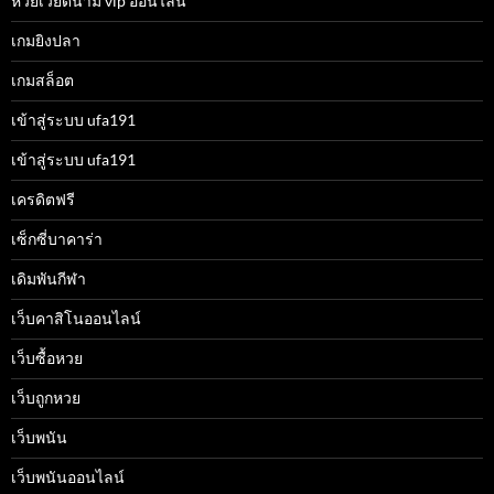
หวยเวียดนาม vip ออนไลน์
เกมยิงปลา
เกมสล็อต
เข้าสู่ระบบ ufa191
เข้าสู่ระบบ ufa191
เครดิตฟรี
เซ็กซี่บาคาร่า
เดิมพันกีฬา
เว็บคาสิโนออนไลน์
เว็บซื้อหวย
เว็บถูกหวย
เว็บพนัน
เว็บพนันออนไลน์