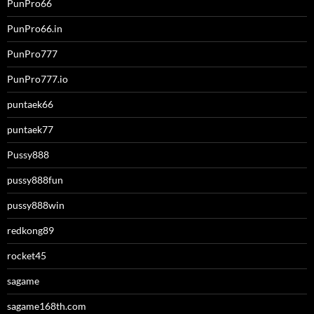
PunPro66
PunPro66.in
PunPro777
PunPro777.io
puntaek66
puntaek77
Pussy888
pussy888fun
pussy888win
redkong89
rocket45
sagame
sagame168th.com