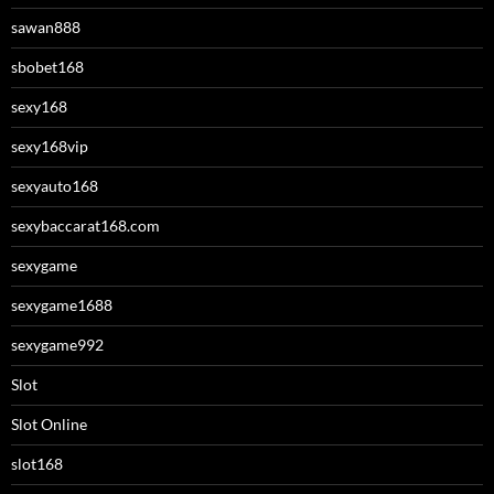
sawan888
sbobet168
sexy168
sexy168vip
sexyauto168
sexybaccarat168.com
sexygame
sexygame1688
sexygame992
Slot
Slot Online
slot168