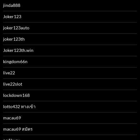
jinda888
Joker123
joker123auto
joker123th
Joker123th.win
kingdom66n
live22
live22slot
lockdown168
lotto432 ทางเข้า
macau69
macau69 สมัคร