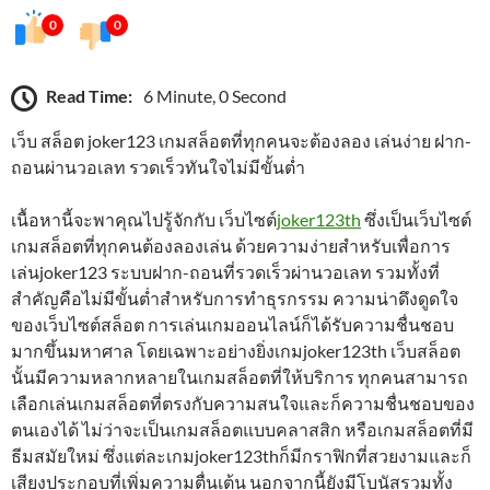
0
0
Read Time:
6 Minute, 0 Second
เว็บ สล็อต joker123 เกมสล็อตที่ทุกคนจะต้องลอง เล่นง่าย ฝาก-
ถอนผ่านวอเลท รวดเร็วทันใจไม่มีขั้นต่ำ
เนื้อหานี้จะพาคุณไปรู้จักกับ เว็บไซต์
joker123th
ซึ่งเป็นเว็บไซต์
เกมสล็อตที่ทุกคนต้องลองเล่น ด้วยความง่ายสำหรับเพื่อการ
เล่นjoker123 ระบบฝาก-ถอนที่รวดเร็วผ่านวอเลท รวมทั้งที่
สำคัญคือไม่มีขั้นต่ำสำหรับการทำธุรกรรม ความน่าดึงดูดใจ
ของเว็บไซต์สล็อต การเล่นเกมออนไลน์ก็ได้รับความชื่นชอบ
มากขึ้นมหาศาล โดยเฉพาะอย่างยิ่งเกมjoker123th เว็บสล็อต
นั้นมีความหลากหลายในเกมสล็อตที่ให้บริการ ทุกคนสามารถ
เลือกเล่นเกมสล็อตที่ตรงกับความสนใจและก็ความชื่นชอบของ
ตนเองได้ ไม่ว่าจะเป็นเกมสล็อตแบบคลาสสิก หรือเกมสล็อตที่มี
ธีมสมัยใหม่ ซึ่งแต่ละเกมjoker123thก็มีกราฟิกที่สวยงามและก็
เสียงประกอบที่เพิ่มความตื่นเต้น นอกจากนี้ยังมีโบนัสรวมทั้ง