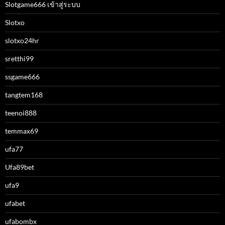
Slotgame666 เข้าสู่ระบบ
Slotxo
slotxo24hr
sretthi99
ssgame666
tangtem168
teenoi888
temmax69
ufa77
Ufa89bet
ufa9
ufabet
ufabombx