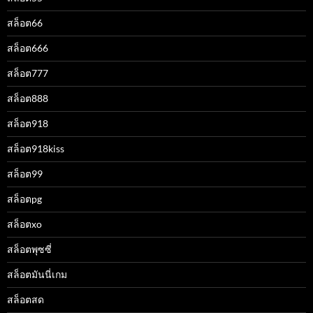
สล็อต66
สล็อต666
สล็อต777
สล็อต888
สล็อต918
สล็อต918kiss
สล็อต99
สล็อตpg
สล็อตxo
สล็อตพุซซี่
สล็อตมันนี่เกม
สล็อตสด