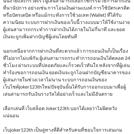
นั้นง่ายและก็รวดเร็ว ผู้เล่นสามารถเลือกใช้กรรมวิธีการฝากเงิน
ที่นานัปการ อย่างเช่น การโอนเงินผ่านแบงค์ การใช้บัตรเครดิต
หรือบัตรเดบิต หรือแม้กระทั่งการใช้วอเลท (Wallet) ที่ได้รับ
ความนิยม ระบบการฝากเงินของเว็บนี้วางแบบมาให้ใช้งานง่าย
ผู้เล่นสามารถกระทำการฝากเงินได้ภายในไม่กี่นาที และยอด
เงินจะถูกเพิ่มฝากบัญชีผู้เล่นโดยทันที
นอกเหนือจากการฝากเงินที่สะดวกแล้ว การถอนเงินก็เป็นเรื่อง
ที่ไม่ยากไม่แพ้กัน ผู้เล่นสามารถกระทำการถอนเงินได้ตลอด 24
ชั่วโมง ผ่านระบบที่ปลอดภัยและก็รวดเร็วทันใจ หลังจากที่ผู้เล่น
ทำร้องขอการถอนเงิน ยอดเงินจะถูกโอนฝากบัญชีธนาคารของ
ผู้เล่นภายในช่วงเวลาไม่นาน ระบบการถอนเงินของ
เว็บไซต์joker123thใหม่ปัจจุบันนั้นได้รับการออกแบบมาเพื่อผู้
เล่นสามารถรับเงินรางวัลได้อย่างเร็วและไม่มีอันตราย
เลือกเล่นที่ เว็บสล็อต Joker123th บอกได้เลยว่าไม่ผิดหวัง
แน่นอน
เว็บjoker123th เป็นลู่ทางที่ดีสำหรับคนที่ชอบใจการเล่นเกม