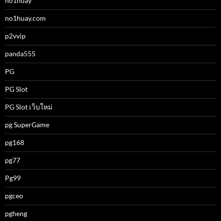
no1huay
no1huay.com
p2vvip
panda555
PG
PG Slot
PG Slot เว็บใหม่
pg SuperGame
pg168
pg77
Pg99
pgceo
pgheng