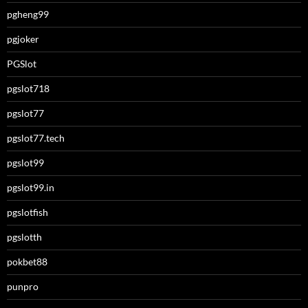
pgheng99
pgjoker
PGSlot
pgslot718
pgslot77
pgslot77.tech
pgslot99
pgslot99.in
pgslotfish
pgslotth
pokbet88
punpro