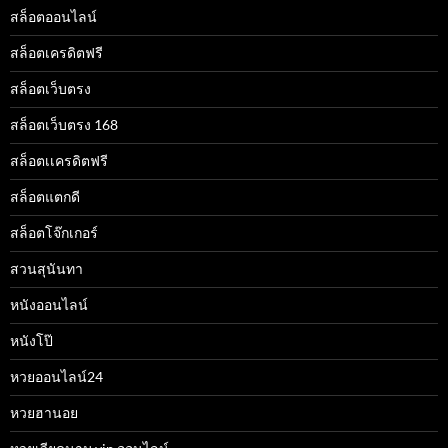
สล็อตออนไลน์
สล็อตเครดิตฟรี
สล็อตเว็บตรง
สล็อตเว็บตรง 168
สล็อตเเครดิตฟรี
สล็อตแตกดี
สล็อตโจ๊กเกอร์
สวนสุนันทา
หนังออนไลน์
หนังโป๊
หวยออนไลน์24
หวยฮานอย