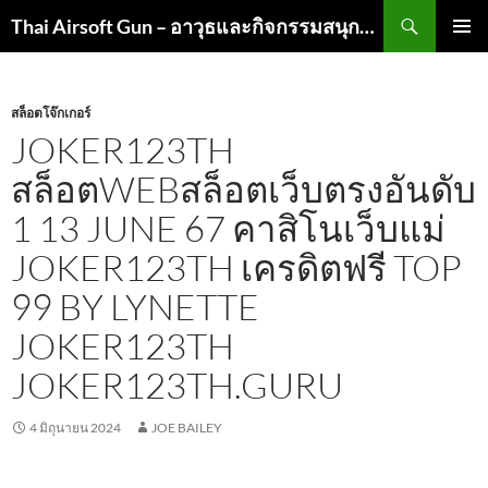
ค้นหา
Thai Airsoft Gun – อาวุธและกิจกรรมสนุกสำหรับ Airsoft
ข้าม
เมนูหลัก
ไป
ยัง
เนื้อหา
สล็อตโจ๊กเกอร์
JOKER123TH
สล็อตWEBสล็อตเว็บตรงอันดับ
1 13 JUNE 67 คาสิโนเว็บแม่
JOKER123TH เครดิตฟรี TOP
99 BY LYNETTE
JOKER123TH
JOKER123TH.GURU
4 มิถุนายน 2024
JOE BAILEY