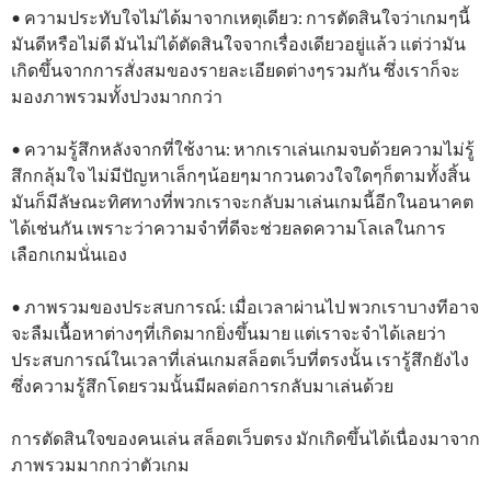
• ความประทับใจไม่ได้มาจากเหตุเดียว: การตัดสินใจว่าเกมๆนี้
มันดีหรือไม่ดี มันไม่ได้ตัดสินใจจากเรื่องเดียวอยู่แล้ว แต่ว่ามัน
เกิดขึ้นจากการสั่งสมของรายละเอียดต่างๆรวมกัน ซึ่งเราก็จะ
มองภาพรวมทั้งปวงมากกว่า
• ความรู้สึกหลังจากที่ใช้งาน: หากเราเล่นเกมจบด้วยความไม่รู้
สึกกลุ้มใจ ไม่มีปัญหาเล็กๆน้อยๆมากวนดวงใจใดๆก็ตามทั้งสิ้น
มันก็มีลัษณะทิศทางที่พวกเราจะกลับมาเล่นเกมนี้อีกในอนาคต
ได้เช่นกัน เพราะว่าความจำที่ดีจะช่วยลดความโลเลในการ
เลือกเกมนั่นเอง
• ภาพรวมของประสบการณ์: เมื่อเวลาผ่านไป พวกเราบางทีอาจ
จะลืมเนื้อหาต่างๆที่เกิดมากยิ่งขึ้นมาย แต่เราจะจำได้เลยว่า
ประสบการณ์ในเวลาที่เล่นเกมสล็อตเว็บที่ตรงนั้น เรารู้สึกยังไง
ซึ่งความรู้สึกโดยรวมนั้นมีผลต่อการกลับมาเล่นด้วย
การตัดสินใจของคนเล่น สล็อตเว็บตรง มักเกิดขึ้นได้เนื่องมาจาก
ภาพรวมมากกว่าตัวเกม