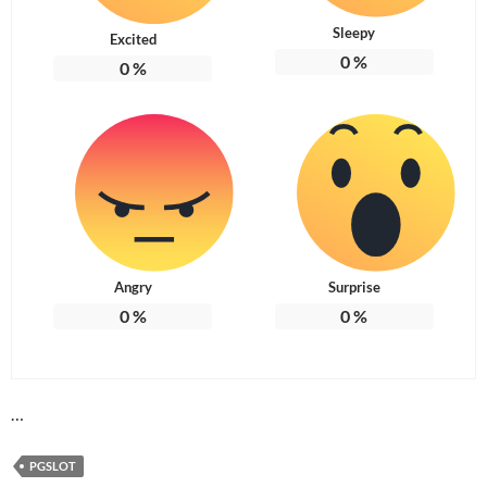
Sleepy
Excited
0
%
0
%
Angry
Surprise
0
%
0
%
…
PGSLOT