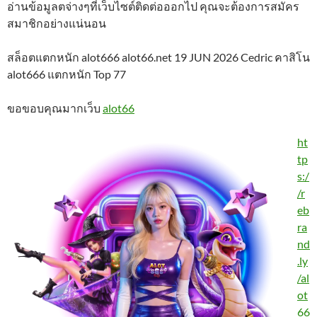
อ่านข้อมูลตจ่างๆที่เว็บไซต์ติดต่อออกไป คุณจะต้องการสมัคร
สมาชิกอย่างแน่นอน
สล็อตแตกหนัก alot666 alot66.net 19 JUN 2026 Cedric คาสิโน
alot666 แตกหนัก Top 77
ขอขอบคุณมากเว็บ
alot66
ht
tp
s:/
/r
eb
ra
nd
.ly
/al
ot
66