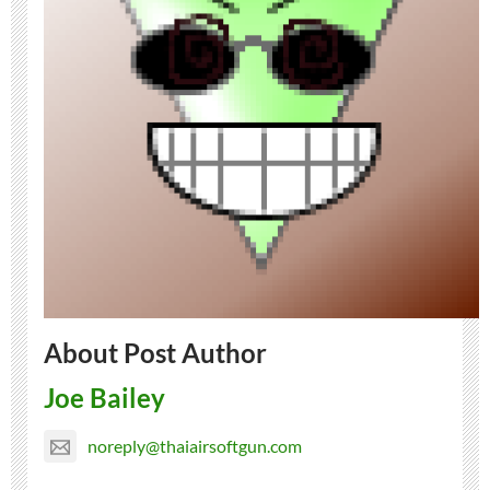
About Post Author
Joe Bailey
noreply@thaiairsoftgun.com