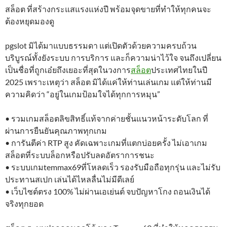
สล็อต ที่สร้างกระแสแรงแห่งปี พร้อมจุดขายที่ทำให้ทุกคนจะ
ต้องหยุดมองดู
pgslot มิได้มาแบบธรรมดา แต่เปิดตัวด้วยความครบถ้วน
บริบูรณ์ทั้งยังระบบ การบริการ และก็ความน่าไว้ใจ จนถึงเปลี่ยน
เป็นชื่อที่ถูกเอ๋ยถึงเยอะที่สุดในวงการ
สล็อต
ประเทศไทยในปี
2025 เพราะเหตุว่า สล็อต มิได้แค่ให้ท่านเล่นเกม แต่ให้ท่านมี
ความคิดว่า “อยู่ในเกมป้อมใจได้ทุกการหมุน”
• รวมเกมสล็อตลิขสิทธิ์แท้จากค่ายชั้นแนวหน้าระดับโลก ที่
ผ่านการยืนยันคุณภาพทุกเกม
• การันตีค่า RTP สูง คัดเฉพาะเกมที่แตกบ่อยครั้ง ไม่เอาเกม
สล็อตที่ระบบล็อกหรือปรับลดอัตราการชนะ
• ระบบเกมtemmax69ที่โหลดเร็ว รองรับมือถือทุกรุ่น และไม่รับ
ประทานสเปก เล่นได้ไหลลื่นไม่มีดีเลย์
• เว็บไซต์ตรง 100% ไม่ผ่านเอเย่นต์ จบปัญหาโกง ถอนเงินได้
จริงทุกยอด