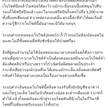
PG เกมแรกที่เลือกคือ Lucky Neko ซึ่งปกติผมเคยเล่นกับอีก
เว็บไซต์นึงแล้วไม่ค่อยได้อะไร แม้กระนั้นรอบนี้แค่หมุนไปสิบ
รอบก็ได้ฟรีสปินแล้ว และในรอบฟรีสปินก็แตกไปถึง 1,200 บาท
ทั้งที่เบทเพียงแค่ 4 บาทต่อรอบแค่นั้น ตรงนี้ล่ะที่ทำให้ผมเริ่มมี
ความรู้สึกว่าเว็บไซต์นี้มันอาจจะมิได้มาเล่นๆ
ระบบฝากถอนของเว็บไซต์ jinda55 เร็วไวแบบไม่ต้องง้อแอดไม่
นและไม่มีขั้นตอนที่สลับซับซ้อนให้ปวดศรีษะ
สิ่งที่ผู้คนจำนวนไม่ใช้น้อยชอบเจอเวลาเล่นสล็อตก็คือการฝาก
ถอนที่ยุ่งยาก บางเว็บไซต์จำเป็นต้องคอยแอดมิน บางเว็บไซต์จำ
ต้องติดสลิป หรือบางคราวก็กำเนิดข้อผิดพลาดเป็นประจำ
กระทั่งเสียอารมณ์ก่อนที่จะได้เล่น แม้กระนั้น สล็อตเครดิตฟรี
กลับทำให้ทุกอย่างแปลงเป็นเรื่องง่ายอย่างเหลือเชื่อ
ระบบฝากเงินของเว็บไซต์นี้สล็อต รองรับทั้งยังบัญชีธนาคาร
และก็ทรูวอเล็ท โดยไม่จำกัดอย่างน้อย จะฝากเพียงแค่ 1 บาทก็
ทำได้ แล้วก็ยอดเงินจะเข้าสู่ระบบโดยทันทีข้างในไม่กี่วินาที
โดยที่ไม่ต้องกดรับรองอะไรทั้งปวง