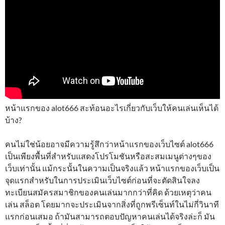
หน้าแรกของ alot666 สะท้อนอะไรเกี่ยวกับเว็บให้คนเล่นเห็นได้
บ้าง?
คนไม่ใช่น้อยอาจมีความรู้สึกว่าหน้าแรกของเว็บไซต์ alot666
เป็นเพียงพื้นที่สำหรับแสดงโปรโมชันหรือสะสมเมนูต่างๆของ
เว็บเท่านั้น แม้กระนั้นในความเป็นจริงแล้ว หน้าแรกของเว็บเป็น
จุดแรกสำหรับในการประเมินเว็บไซต์ก่อนที่จะตัดสินใจลง
ทะเบียนสมัครสมาชิกของคนเล่นมากกว่าที่คิด ด้วยเหตุว่าคน
เล่น สล็อต โดยมากจะประเมินจากสิ่งที่ถูกพรีเซ็นท์ในไม่กี่วินาที
แรกก่อนเสมอ ถ้ามันสามารถตอบปัญหาคนเล่นได้จริงล่ะก็ มัน