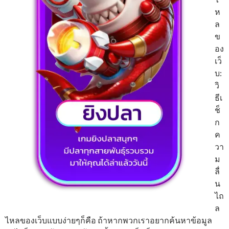
ห
ล
ข
อง
เว็
บ:
วิ
ธีเ
ช็
ก
ค
วา
ม
ลื่
น
ไถ
ล
ไหลของเว็บแบบง่ายๆก็คือ ถ้าหากพวกเราอยากค้นหาข้อมูล