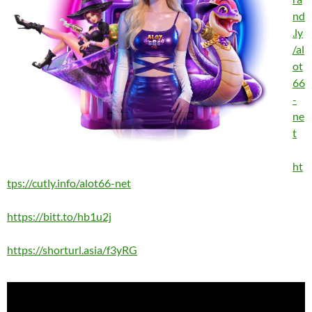
nd
.ly
/al
ot
66
-
ne
t
ht
tps://cutly.info/alot66-net
https://bitt.to/hb1u2j
https://shorturl.asia/f3yRG