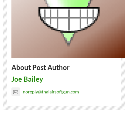
About Post Author
Joe Bailey
noreply@thaiairsoftgun.com