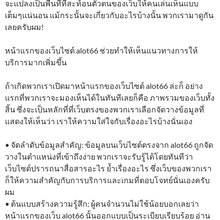
จะแปลงเป็นพื้นที่ที่สะท้อนตัวตนของเว็บให้คนเล่นเห็นแบบ
เต็มๆแน่นอน แม้กระนั้นจะเกี่ยวกับอะไรบ้างนั้น พวกเรามาดูกัน
เลยครับผม!
หน้าแรกของเว็บไซต์ alot66 ช่วยทำให้เห็นแนวทางการให้
บริการมากเพิ่มขึ้น
ถ้าเกิดพวกเราเปิดมาหน้าแรกของเว็บไซต์ alot66 ล่ะก็ อย่าง
แรกที่พวกเราจะมองเห็นได้ในทันทีเลยก็คือ ภาพรวมของเว็บทั้ง
สิ้น ซึ่งจะเป็นหลักที่ที่เว็บตรงของพวกเราเลือกจัดวางข้อมูลที่
แสดงให้เห็นว่า เราให้ความใส่ใจกับเรื่องอะไรบ้างนั่นเอง
• จัดลำดับข้อมูลสำคัญ: ข้อมูลบนเว็บไซต์ตรงจาก alot66 ถูกจัด
วางในตำแหน่งที่เข้าถึงง่าย พวกเราจะรับรู้ได้โดยทันทีว่า
เว็บไซต์ปรารถนาสื่อสารอะไร ย้ำเรื่องอะไร ซึ่งเว็บของพวกเรา
ก็ให้ความสำคัญกับการบริการและเกมที่ตอบโจทย์นั่นเองครับ
ผม
• ต้นแบบสร้างความรู้สึก: ผู้คนจำนวนไม่ใช้น้อยบอกเลยว่า
หน้าแรกของเว็บ alot66 นั้นออกแบบเป็นระเบียบเรียบร้อย อ่าน