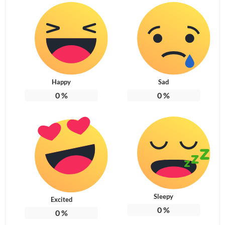
Happy
Sad
0
%
0
%
Sleepy
Excited
0
%
0
%