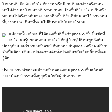
โดยทันที เบิกเงินแล้วไม่ต้องรอ หรือมีเกมที่แตกง่ายจริงๆมัน
หาไม่ง่ายเลย โดยมากที่เราพบกันจะเป็นเว็บที่โปรโมทเกินจริง
พอเล่นไปจริงๆกลับเจอปัญหาอีกทั้งเทิร์นที่ซ่อนเอาไว้ การถอน
ที่ยุ่งยาก เกมเดิมๆที่หมุนไปสิบรอบไม่พบอะไรเลย
แม้กระนั้นแล้วผมก็ได้ลองเว็บที่ชื่อว่า jinda55 ซึ่งเป็นชื่อที่
ผมไม่เคยรู้มาก่อนเลย และไม่ได้อยู่ในกรุ๊ปที่คนพูดถึงกัน
บ่อยๆด้วย แต่ว่าภายหลังจากได้ทดลองเล่นjinda55จริง ผมถึงกับ
จำเป็นต้องเปลี่ยนแปลงความคิดทั้งปวงเกี่ยวกับเว็บสล็อตที่เคย
รู้จัก
ประสบการณ์ของผมข้างหลังทดลองเล่น jinda55 เว็บสล็อตที่
ระบบโคตรไวรวมทั้งดูสุจริตใจกับผู้เล่นทุกระดับ