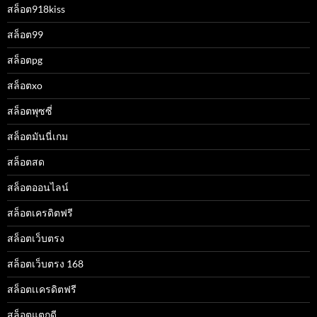
สล็อต918kiss
สล็อต99
สล็อตpg
สล็อตxo
สล็อตพุซซี่
สล็อตมันนี่เกม
สล็อตสด
สล็อตออนไลน์
สล็อตเครดิตฟรี
สล็อตเว็บตรง
สล็อตเว็บตรง 168
สล็อตเเครดิตฟรี
สล็อตแตกดี