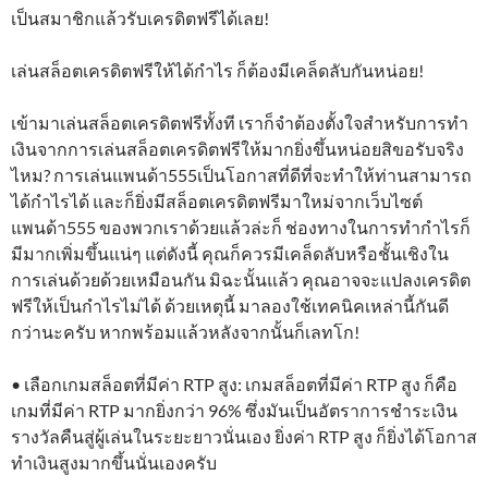
เป็นสมาชิกแล้วรับเครดิตฟรีได้เลย!
เล่นสล็อตเครดิตฟรีให้ได้กำไร ก็ต้องมีเคล็ดลับกันหน่อย!
เข้ามาเล่นสล็อตเครดิตฟรีทั้งที เราก็จำต้องตั้งใจสำหรับการทำ
เงินจากการเล่นสล็อตเครดิตฟรีให้มากยิ่งขึ้นหน่อยสิขอรับจริง
ไหม? การเล่นแพนด้า555เป็นโอกาสที่ดีที่จะทำให้ท่านสามารถ
ได้กำไรได้ และก็ยิ่งมีสล็อตเครดิตฟรีมาใหม่จากเว็บไซต์
แพนด้า555 ของพวกเราด้วยแล้วล่ะก็ ช่องทางในการทำกำไรก็
มีมากเพิ่มขึ้นแน่ๆ แต่ดังนี้ คุณก็ควรมีเคล็ดลับหรือชั้นเชิงใน
การเล่นด้วยด้วยเหมือนกัน มิฉะนั้นแล้ว คุณอาจจะแปลงเครดิต
ฟรีให้เป็นกำไรไม่ได้ ด้วยเหตุนี้ มาลองใช้เทคนิคเหล่านี้กันดี
กว่านะครับ หากพร้อมแล้วหลังจากนั้นก็เลทโก!
• เลือกเกมสล็อตที่มีค่า RTP สูง: เกมสล็อตที่มีค่า RTP สูง ก็คือ
เกมที่มีค่า RTP มากยิ่งกว่า 96% ซึ่งมันเป็นอัตราการชำระเงิน
รางวัลคืนสู่ผู้เล่นในระยะยาวนั่นเอง ยิ่งค่า RTP สูง ก็ยิ่งได้โอกาส
ทำเงินสูงมากขึ้นนั่นเองครับ