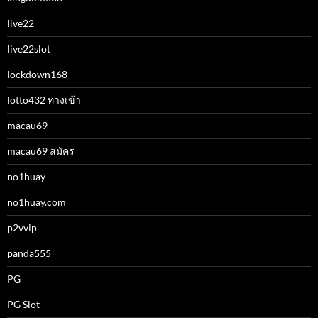
live22
live22slot
lockdown168
lotto432 ทางเข้า
macau69
macau69 สมัคร
no1huay
no1huay.com
p2vvip
panda555
PG
PG Slot