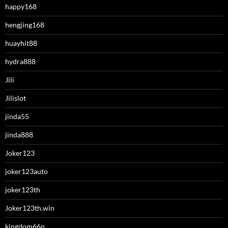
happy168
hengjing168
huayhit88
hydra888
Jili
Jilislot
jinda55
jinda888
Joker123
joker123auto
joker123th
Joker123th.win
kingdom66n