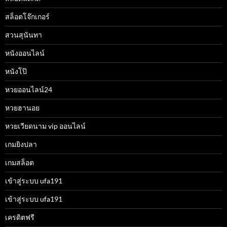
สล็อตโจ๊กเกอร์
สวนสุนันทา
หนังออนไลน์
หนังโป๊
หวยออนไลน์24
หวยฮานอย
หวยเวียดนาม vip ออนไลน์
เกมยิงปลา
เกมสล็อต
เข้าสู่ระบบ ufa191
เข้าสู่ระบบ ufa191
เครดิตฟรี