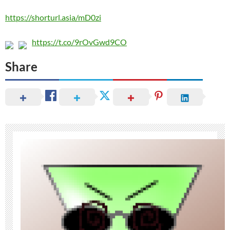
https://shorturl.asia/mD0zi
https://t.co/9rOvGwd9CO
Share