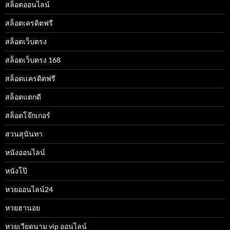
สล็อตออนไลน์
สล็อตเครดิตฟรี
สล็อตเว็บตรง
สล็อตเว็บตรง 168
สล็อตเเครดิตฟรี
สล็อตแตกดี
สล็อตโจ๊กเกอร์
สวนสุนันทา
หนังออนไลน์
หนังโป๊
หวยออนไลน์24
หวยฮานอย
หวยเวียดนาม vip ออนไลน์