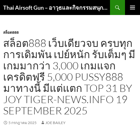
ค้นหา
Thai Airsoft Gun – อาวุธและกิจกรรมสนุกสำหรับ Airsoft
ข้าม
เมนูหลัก
ไป
ยัง
เนื้อหา
สล็อต888
สล็อต888 เว็บเดียวจบ ครบทุก
การเดิมพัน เปย์หนัก รับเต็มๆ มี
เกมมากว่า 3,000 เกมแจก
เครดิตฟรี 5,000 PUSSY888
มาทางนี้ มีแต่แตก TOP 31 BY
JOY TIGER-NEWS.INFO 19
SEPTEMBER 2025
5 กรกฎาคม 2025
JOE BAILEY