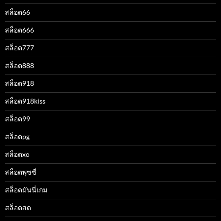
สล็อต66
สล็อต666
สล็อต777
สล็อต888
สล็อต918
สล็อต918kiss
สล็อต99
สล็อตpg
สล็อตxo
สล็อตพุซซี่
สล็อตมันนี่เกม
สล็อตสด