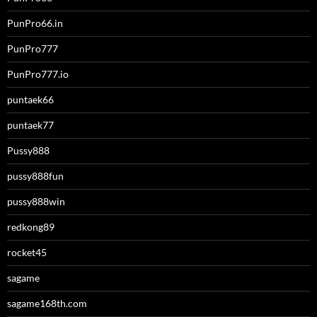
PunPro66.in
PunPro777
PunPro777.io
puntaek66
puntaek77
Pussy888
pussy888fun
pussy888win
redkong89
rocket45
sagame
sagame168th.com