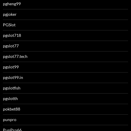
pgheng99
pgjoker
PGSlot
pgslot718
pgslot77
pgslot77.tech
pgslot99
pgslot99.in
pgslotfish
pgslotth
pokbet88
punpro
PunPro66