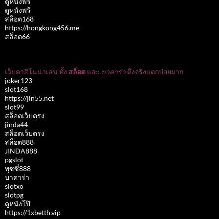
ดูหนังฟรี
ดูหนังฟรี
สล็อต168
https://hongkong456.me
สล็อต66
เว็บคาสิโนน่าเล่น ทั้ง
สล็อต
และ
บาคาร่า
ตึงจริงแตกบ่อยมาก
joker123
slot168
https://jin55.net
slot99
สล็อตเว็บตรง
jinda44
สล็อตเว็บตรง
สล็อต888
JINDA888
pgslot
พุซซี่888
บาคาร่า
slotxo
slotpg
ดูหนังโป๊
https://1xbetth.vip