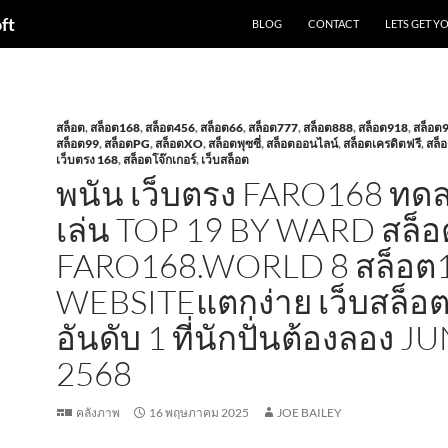
ข้ามไปยังเนื้อหา
ft
BLOG
CONTACT
LETS GET Y
สล็อต
,
สล็อต168
,
สล็อต456
,
สล็อต66
,
สล็อต777
,
สล็อต888
,
สล็อต918
,
สล็อต
สล็อต99
,
สล็อตPG
,
สล็อตXO
,
สล็อตพุซซี่
,
สล็อตออนไลน์
,
สล็อตเครดิตฟรี
,
สล็
เว็บตรง 168
,
สล็อตโจ๊กเกอร์
,
เว็บสล็อต
พนัน เว็บตรง FARO168 ทด
เล่น TOP 19 BY WARD สล็
FARO168.WORLD 8 สล็อต
WEBSITEแตกง่าย เว็บสล็อ
อันดับ 1 ที่นักปั่นต้องลอง J
2568
คลังภาพ
16 พฤษภาคม 2025
JOE BAILEY