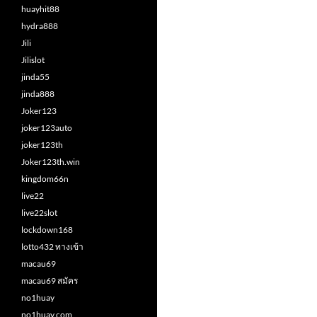
huayhit88
hydra888
Jili
Jilislot
jinda55
jinda888
Joker123
joker123auto
joker123th
Joker123th.win
kingdom66n
live22
live22slot
lockdown168
lotto432 ทางเข้า
macau69
macau69 สมัคร
no1huay
no1huay.com