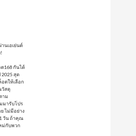
่านเอเย่นต์
ย!
ต168 กันได้
ี 2025 สุด
็อตให้เลือก
วัสดุ
้ตาม
ืมมารับโปร
 ไม่มีอย่าง
 วัน ถ้าคุณ
หม่กับพวก