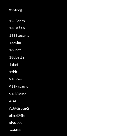
หมวดหมู่
123lionth
168 สล็อต
1688sagame
168slot
188bet
188betth
1xbet
1xbit
918Kiss
918kissauto
918kissme
ABA
ABAGroup2
allbet24hr
alot666
amb888