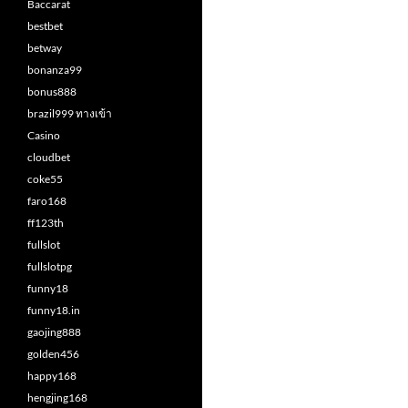
Baccarat
bestbet
betway
bonanza99
bonus888
brazil999 ทางเข้า
Casino
cloudbet
coke55
faro168
ff123th
fullslot
fullslotpg
funny18
funny18.in
gaojing888
golden456
happy168
hengjing168