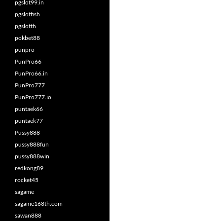
pgslot99.in
pgslotfish
pgslotth
pokbet88
punpro
PunPro66
PunPro66.in
PunPro777
PunPro777.io
puntaek66
puntaek77
Pussy888
pussy888fun
pussy888win
redkong89
rocket45
sagame
sagame168th.com
sawan888