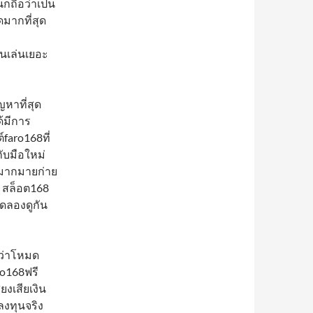
็ถือว่าเป็น
ดมากที่สุด
ฝนเล่นเยอะ
หาที่สุด
ด้มีการ
faro168ที่
ับมือใหม่
์มากมายก่าย
้ สล็อต168
าทดลองดูกัน
กว่าโหมด
ro168ฟรี
่ยงเสียเงิน
ลงทุนจริง