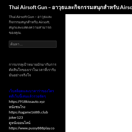
ค้นหา
Thai Airsoft Gun – อาวุธและกิจกรรมสนุกสำหรับ Airso
Thai Airsoft Gun – อาวุธและ
กิจกรรมสนุกสำหรับ Airsoft.
สนุกและแสดงความสามารถ
ของคุณ.
ค้นหา
สำหรับ:
การบรรลุเป้าหมายมักมากับการ
ตัดสินใจของเราในเวลาที่เรารับ
มันอย่างจริงใจ
เว็บสล็อตและบาคาร่าของโคร
ตดีเว็บนี้เล่นแล้วรวยจัดๆ
https://918kissauto.xyz
หนังชนโรง
https://sagame168th.club
joker123
ดูหนังออนไลน์
https://www.pussy888play.co