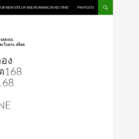
OUR NEW SITE UP AND RUNNING IN NO TIME!
PIN POSTS
918KISS
,
อตเว็บตรง
,
สล็อต
ลอง
อต168
168
ต
UNE