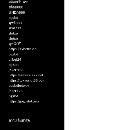
สล็อตเว็บตรง
สล็อต888
JINDA888
pgslot
พุซซี่888
บาคาร่า
slotxo
slotpg
ดูหนังโป๊
https://1xbetth.vip
pgslot
allbet24
pg slot
joker 123
https://samurai777.net
https://tokyoslot88.com
pgslotbetway
joker123
pgslot
https://gogoslot.asia
ความเห็นล่าสุด