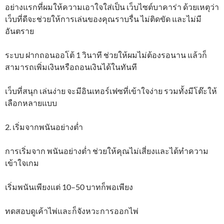
อย่างแรกที่ผมให้ความเอาใจใส่เป็น เว็บไซต์บาคาร่า ด้วยเหตุว่า
เว็บที่ดีจะช่วยให้การเล่นของคุณราบรื่น ไม่ติดขัด และไม่มี
อันตราย
ระบบ ฝากถอนออโต้ 1 วินาที ช่วยให้ผมไม่ต้องรอนาน แล้วก็
สามารถเพิ่มเงินหรือถอนเงินได้ในทันที
เว็บที่สนุก เล่นง่าย จะมีอินเทอร์เฟซที่เข้าใจง่าย รวมทั้งมีโต๊ะให้
เลือกหลายแบบ
2. เริ่มจากพนันอย่างต่ำ
การเริ่มจาก พนันอย่างต่ำ ช่วยให้คุณไม่เสี่ยงและได้ทำความ
เข้าใจเกม
เริ่มพนันเพียงแต่ 10–50 บาทก็พอเพียง
ทดสอบดูเค้าไพ่และก็จังหวะการออกไพ่