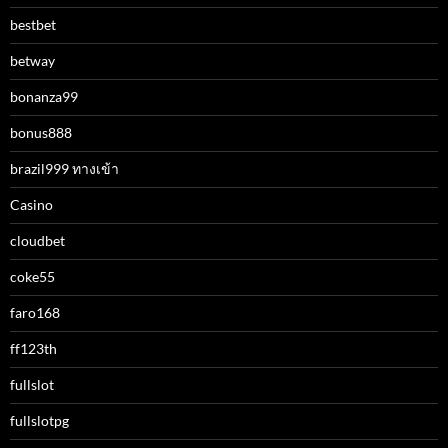
bestbet
betway
bonanza99
bonus888
brazil999 ทางเข้า
Casino
cloudbet
coke55
faro168
ff123th
fullslot
fullslotpg