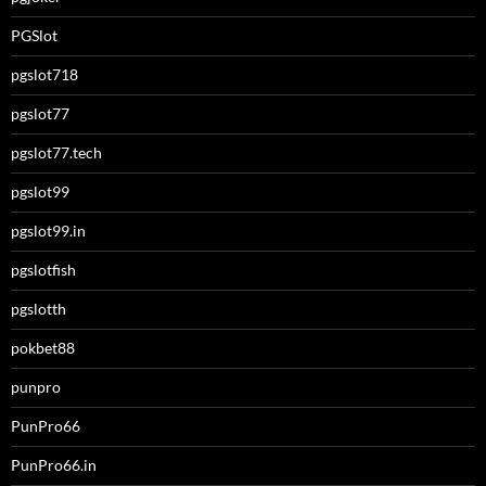
PGSlot
pgslot718
pgslot77
pgslot77.tech
pgslot99
pgslot99.in
pgslotfish
pgslotth
pokbet88
punpro
PunPro66
PunPro66.in