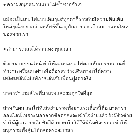
• ความสนุกสนานแบบไม่ซ้ำซากจำเจ
แม้จะเป็นเกมไพ่แบบเดิมๆแต่ทุกตาก็ราวกับมีความตื่นเต้น
ใหม่ๆเนื่องจากว่าผลลัพธ์ขึ้นอยู่กับการวางเป้าหมายและโชค
ของพวกเรา
• สามารถเล่นได้ทุกแห่ง ทุกเวลา
ด้วยระบบออนไลน์ ทำให้ผมเล่นเกมไพ่ตอนพักเบรกสถานที่
ทำงาน หรือเล่นผ่านมือถือระหว่างเดินทาง ก็ได้ความ
เพลิดเพลินไม่แพ้การเล่นกับเพื่อนฝูงตัวจริง
บาคาร่า เกมส์ไพ่ที่มาแรงและผมถูกใจที่สุด
สำหรับผม เกมไพ่ที่เล่นง่ายรวมทั้งมาแรงเดี๋ยวนี้คือ บาคาร่า
ออนไลน์ เพราะนอกจากข้อตกลงจะเข้าใจง่ายแล้ว ยังมีตัวช่วย
ทำให้ผู้เล่นวางเดิมพันได้สบาย มีสถิติให้พินิจพิจารณา ทำให้
สนุกรวมทั้งลุ้นได้ตลอดระยะเวลา