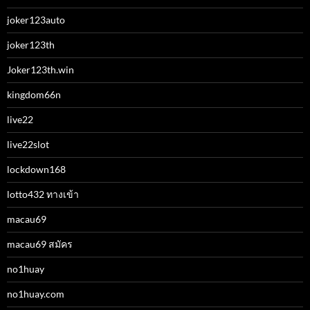
joker123auto
joker123th
Joker123th.win
kingdom66n
live22
live22slot
lockdown168
lotto432 ทางเข้า
macau69
macau69 สมัคร
no1huay
no1huay.com