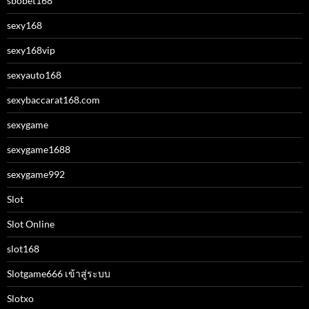
sbobet168
sexy168
sexy168vip
sexyauto168
sexybaccarat168.com
sexygame
sexygame1688
sexygame992
Slot
Slot Online
slot168
Slotgame666 เข้าสู่ระบบ
Slotxo