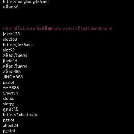
https://hongkong456.me
สล็อต66
เว็บคาสิโนน่าเล่น ทั้ง
สล็อต
และ
บาคาร่า
ตึงจริงแตกบ่อยมาก
joker123
slot168
https://jin55.net
slot99
สล็อตเว็บตรง
jinda44
สล็อตเว็บตรง
สล็อต888
JINDA888
pgslot
พุซซี่888
บาคาร่า
slotxo
slotpg
ดูหนังโป๊
https://1xbetth.vip
pgslot
allbet24
pg slot