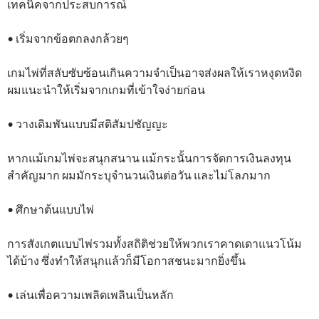
เทคนิคจากประสบการณ์
• เริ่มจากข้อตกลงกล้วยๆ
เกมไพ่ที่สลับซับซ้อนเกินความจำเป็นอาจส่งผลให้เราหงุดหงิด
ผมแนะนำให้เริ่มจากเกมที่เข้าใจง่ายก่อน
• วางเดิมพันแบบมีสติสัมปชัญญะ
หากแม้เกมไพ่จะสนุกสนาน แม้กระนั้นการจัดการเงินลงทุน
สำคัญมาก ผมมักระบุจำนวนเงินต่อวัน และไม่โลภมาก
• ศึกษาต้นแบบไพ่
การสังเกตแบบไพ่รวมทั้งสถิติช่วยให้พวกเราคาดเดาแนวโน้ม
ได้บ้าง ซึ่งทำให้สนุกแล้วก็มีโอกาสชนะมากยิ่งขึ้น
• เล่นเพื่อความเพลิดเพลินเป็นหลัก