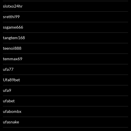
slotxo24hr
sretthi99
ssgame666
tangtem168
teenoi888
temmax69
ufa77
Ufa89bet
ufa9
ufabet
ufabombx
ufasnake