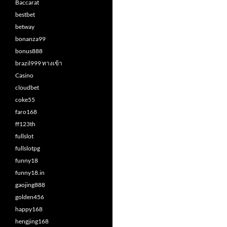
Baccarat
bestbet
betway
bonanza99
bonus888
brazil999 ทางเข้า
Casino
cloudbet
coke55
faro168
ff123th
fullslot
fullslotpg
funny18
funny18.in
gaojing888
golden456
happy168
hengjing168