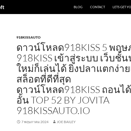
ข้ามไปยังเนื้อหา
ft
BLOG
CONTACT
LETS GET Y
918KISSAUTO
ดาวน์โหลด918KISS 5 พฤษ
918KISS เข้าสู่ระบบ เว็บชั้
ใหม่ก็เล่นได้ ยิงปลาแตกง่าย
สล็อตที่ดีที่สุด
ดาวน์โหลด918KISS ถอนได้
อั้น TOP 52 BY JOVITA
918KISSAUTO.IO
7 พฤษภาคม 2024
JOE BAILEY