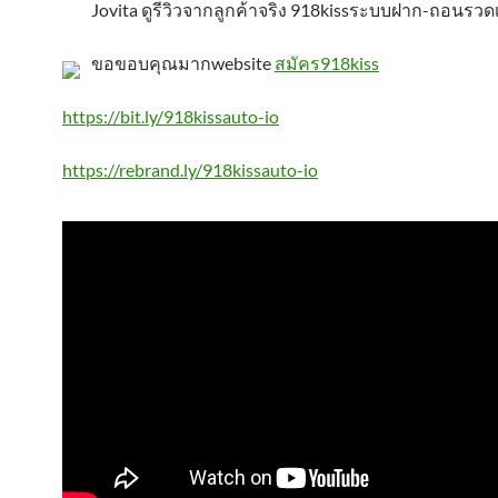
Jovita ดูรีวิวจากลูกค้าจริง 918kissระบบฝาก-ถอนรวดเ
ขอขอบคุณมากwebsite
สมัคร918kiss
https://bit.ly/918kissauto-io
https://rebrand.ly/918kissauto-io