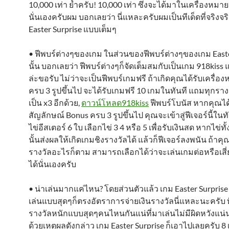
10,000 เท่า ย้ำครับ! 10,000 เท่า ซึ่งจะได้มาในเครื่องหมา
นั่นเองครับผม บอกเลยว่า นี่แหละครับผมเป็นทีเด็ดที่จริงจ
Easter Surprise แบบเต็มๆ
• ฟีพบร์ต่างๆของเกม ในส่วนของฟีพบร์ต่างๆของเกม Easte
นั้น บอกเลยว่า ฟีพบร์ต่างๆก็จัดเต็มสมกับเป็นเกม 918kiss
ล่ะขอรับ ไม่ว่าจะเป็นฟีพบร์เกมฟรี ถ้าเกิดคุณได้รับเครื่
ครบ 3 รูปขึ้นไป จะได้รับเกมฟรี 10 เกมในทันที แถมทุกรา
เป็น x3 อีกด้วย,
ดาวน์โหลด918kiss
ฟีพบร์โบนัส หากคุณได
สัญลักษณ์ Bonus ครบ 3 รูปขึ้นไป คุณจะเข้าสู่ฟีเจอร์นี้ในท
ไข่อีสเตอร์ 6 ใบ เลือกไข่ 3 4 หรือ 5 เพื่อรับเงินสด หากไข่ท
นั้นส่งผลให้เกิดเกมชิงรางวัลได้ แล้วก็ฟีเจอร์ลงพนัน ถ้า
รางวัลอะไรก็ตาม สามารถเลือกได้ว่าจะเล่นเกมต่อหรือเสี
ได้นั่นเองครับ
• น่าเล่นมากแค่ไหน? โดยส่วนตัวแล้ว เกม Easter Surprise
เล่นแบบสุดๆก็ตรงอัตราการจ่ายเงินรางวัลนี่แหละนะครับ ท
รางวัลหนักแบบสุดๆคนไหนกันแน่ที่มาเล่นไม่มีผิดหวังแน
ด้วยเหตุผลดังกล่าว เกม Easter Surprise ก็เอาไปเลยครับ 8 