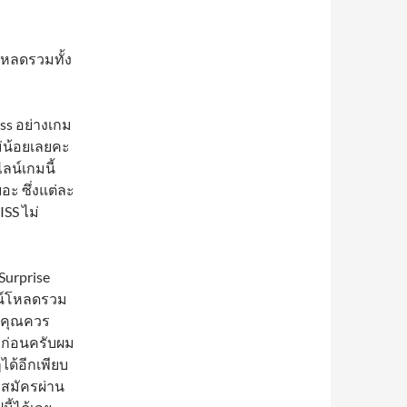
โหลดรวมทั้ง
ss อย่างเกม
ม่น้อยเลยคะ
น์เกมนี้
อะ ซึ่งแต่ละ
SS ไม่
Surprise
วน์โหลดรวม
้ คุณควร
บก่อนครับผม
ได้อีกเพียบ
 สมัครผ่าน