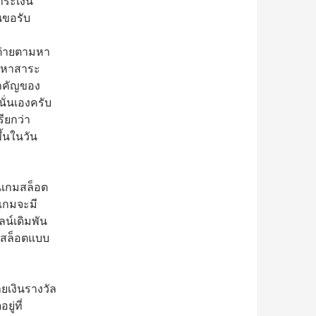
ำระเงิน
นขอรับ
ะต่ายตามหา
้อหาสาระ
สำคัญของ
ั่นเองครับ
รียกว่า
ึ้นในวัน
็นเกมสล็อต
เกมจะมี
ลน์เดิมพัน
กมสล็อตแบบ
ยเงินรางวัล
ู่ที่