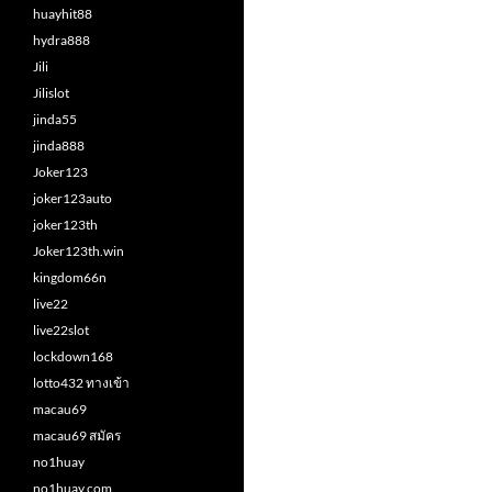
huayhit88
hydra888
Jili
Jilislot
jinda55
jinda888
Joker123
joker123auto
joker123th
Joker123th.win
kingdom66n
live22
live22slot
lockdown168
lotto432 ทางเข้า
macau69
macau69 สมัคร
no1huay
no1huay.com