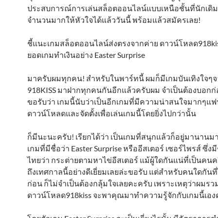
ประสบการณ์การเล่นสล็อตออนไลน์แบบเหนือชั้นที่นักเด
จำนวนมากให้หัวใจได้แล้ววันนี้ พร้อมแล้วสมัครเลย!
ชี้แนะเกมสล็อตออนไลน์ส่งตรงจากค่าย ดาวน์โหลด918kis
ยอดเกมทำเงินอย่าง Easter Surprise
มาครับผมทุกคน! สำหรับในพาร์ทนี้ ผมก็มีเกมบันเทิงใจๆ
918KISS มาฝากทุกคนกันอีกแล้วครับผม จำเป็นต้องบอกก
ขอรับว่า เกมนี้นับว่าเป็นอีกเกมที่มีความน่าสนใจมากๆแ
ดาวน์โหลดและจัดตั้งเพื่อเล่นเกมนี้โดยยิ่งไปกว่านั้น
ก็มีนะนะครับ! เรียกได้ว่า เป็นเกมที่สนุกแล้วก็อยู่มานาน
เกมที่มีชื่อว่า Easter Surprise หรืออีสเตอร์ เซอร์ไพรส์ ซึ่ง
ไทยว่า กระต่ายตามหาไข่อีสเตอร์ แม้ผู้ใดกันแน่ที่เป็นคนคร
ถึงเทศกาลนี้อย่างดีเยี่ยมเลยล่ะขอรับ แต่สำหรับคนใดกันท
ก่อน ก็ไม่จำเป็นต้องกลุ้มใจเลยคะครับ เพราะเหตุว่าผมรวม
ดาวน์โหลด918kiss จะพาคุณมาทำความรู้จักกับเกมนี้เอง