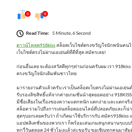
0
0
Read Time:
5 Minute, 6 Second
ดาวน์โหลด918kiss
สล็อตเว็บไซต์ตรงขวัญใจนักพนันคนไ
เว็บไซต์ตรงไม่ผ่านเอเย่นต์ที่ดีที่สุด สมัครเลย!
ก่อนอื่นเลย จะต้องสวัสดีทุกๆท่านก่อนครับผม เรา 918kiss 
ตรงขวัญใจนักเดิมพันชาวไทย
มารายงานตัวแล้วครับ เราเป็นสล็อตเว็บตรงไม่ผ่านเอเย่นต์ท
รับรองลิขสิทธิ์แท้จากค่ายเกมชั่นนำสุดยอดอย่าง 918KISS 
มีชื่อเสียงในเรื่องของความแตกหนัก แตกง่าย และแตกจร
สล็อต รวมไปถึงการเล่นสล็อตออนไลน์ที่ปลอดภัยและก็น่
สุดๆบอกเลยครับว่า ถ้าเกิดมาใช้บริการกับ สมัคร918kiss แล
แอปพลิเคชั่นของพวกเรา ก็พร้อมเล่นเกมสนุกสนานๆแบบฟ
ทุกวี่วันตลอด 24 ชั่วโมงแล้วล่ะขอรับ ขอเชิญทุกคนมาสัม