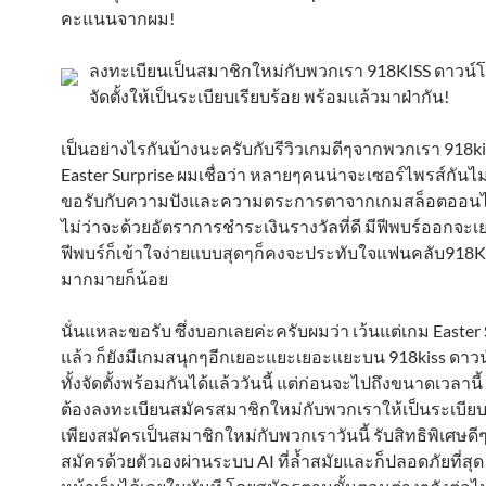
คะแนนจากผม!
ลงทะเบียนเป็นสมาชิกใหม่กับพวกเรา 918KISS ดาวน์
จัดตั้งให้เป็นระเบียบเรียบร้อย พร้อมแล้วมาฝ่ากัน!
เป็นอย่างไรกันบ้างนะครับกับรีวิวเกมดีๆจากพวกเรา 918ki
Easter Surprise ผมเชื่อว่า หลายๆคนน่าจะเซอร์ไพรส์กันไ
ขอรับกับความปังและความตระการตาจากเกมสล็อตออนไล
ไม่ว่าจะด้วยอัตราการชำระเงินรางวัลที่ดี มีฟีพบร์ออกจะเย
ฟีพบร์ก็เข้าใจง่ายแบบสุดๆก็คงจะประทับใจแฟนคลับ918KI
มากมายก็น้อย
นั่นแหละขอรับ ซึ่งบอกเลยค่ะครับผมว่า เว้นแต่เกม Easter 
แล้ว ก็ยังมีเกมสนุกๆอีกเยอะแยะเยอะแยะบน 918kiss ดา
ทั้งจัดตั้งพร้อมกันได้แล้ววันนี้ แต่ก่อนจะไปถึงขนาดเวลานี
ต้องลงทะเบียนสมัครสมาชิกใหม่กับพวกเราให้เป็นระเบีย
เพียงสมัครเป็นสมาชิกใหม่กับพวกเราวันนี้ รับสิทธิพิเศษดีๆ
สมัครด้วยตัวเองผ่านระบบ AI ที่ล้ำสมัยและก็ปลอดภัยที่สุด