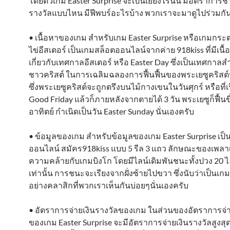
โดยตัวเกม Easter Surprise จะเป็นเยี่ยงไรนั้น มีอัตราการช
รางวัลแบบไหน มีฟีพบร์อะไรบ้าง พวกเราจะมาดูไปร่วมกั
• เนื้อหาของเกม สำหรับเกม Easter Surprise หรือเกมกร
ไข่อีสเตอร์ เป็นเกมสล็อตออนไลน์จากค่าย 918kiss ที่มีเนื
เกี่ยวกับเทศกาลอีสเตอร์ หรือ Easter Day ซึ่งเป็นเทศกาล
ชาวคริสต์ ในการเฉลิมฉลองการฟื้นฟื้นของพระเยซูคริสต์น
ซึ่งพระเยซูคริสต์จะถูกตรึงบนไม้กางเขนในวันศุกร์ หรือที่เ
Good Friday แล้วก็ภายหลังจากตายได้ 3 วัน พระเยซูก็ฟื้นข
อาทิตย์ กำเนิดเป็นวัน Easter Sunday นั่นเองครับ
• ข้อมูลของเกม สำหรับข้อมูลของเกม Easter Surprise เป
ออนไลน์ สมัคร918kiss แบบ 5 รีล 3 แถว ลักษณะของเพลา
ความคล้ายกับเกมบิงโก โดยมีไลน์เดิมพันชนะทั้งปวง 20 ไ
เท่านั้น การชนะจะเรียงจากฝั่งซ้ายไปขวา ซึ่งนับว่าเป็นเ
อย่างคลาสิกที่พวกเราเห็นกันบ่อยๆนั่นเองครับ
• อัตราการจ่ายเงินรางวัลของเกม ในส่วนของอัตราการจ่า
ของเกม Easter Surprise จะมีอัตราการจ่ายเงินรางวัลสูงสุดอย