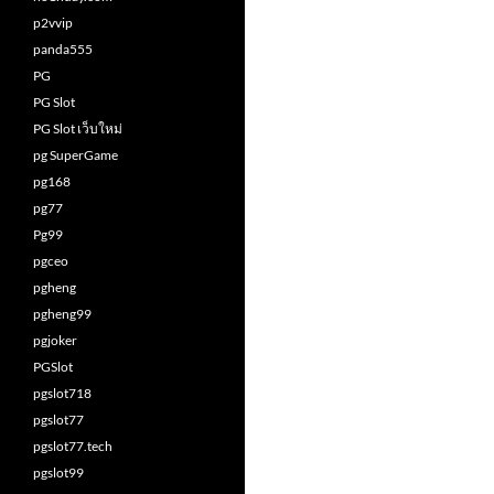
p2vvip
panda555
PG
PG Slot
PG Slot เว็บใหม่
pg SuperGame
pg168
pg77
Pg99
pgceo
pgheng
pgheng99
pgjoker
PGSlot
pgslot718
pgslot77
pgslot77.tech
pgslot99