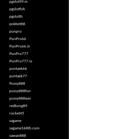
pgslot99.in
pgslotfish
pgslotth
pokbet88
punpro
PunPro66
PunPro66.in
PunPro777
PunPro777.io
puntaek66
puntaek77
Pussy888
pussy888fun
pussy888win
redkong89
rocket45
sagame
sagame168th.com
sawan888