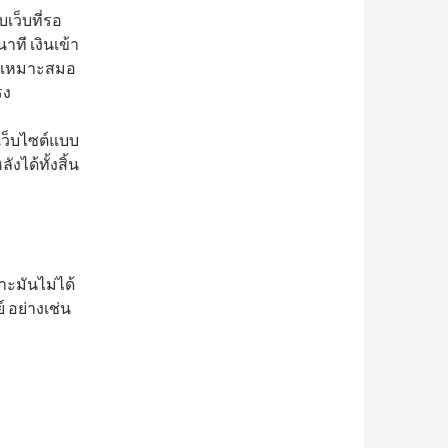
เว็บที่รอ
าที เงินเข้า
ึ่งเหมาะสมอ
รง
เว็บไซต์แบบ
งได้ทั้งสิ้น
าะมันไม่ได้
์ อย่างเช่น