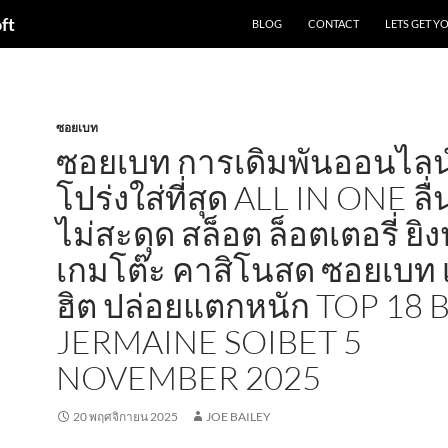
ข้ามไปยังเนื้อหา
ft
BLOG
CONTACT
LETS GET Y
ซอยเบท
ซอยเบท การเดิมพันออนไลน์ 
โปร่งใส่ที่สุด ALL IN ONE ลื
ไม่สะดุด สล็อต ล็อตเตอรี่ ยิ
เกมโต๊ะ คาสิโนสด ซอยเบท 
ฮิต ปล่อยแตกหนัก TOP 18 
JERMAINE SOIBET 5
NOVEMBER 2025
20 พฤศจิกายน 2025
JOE BAILEY