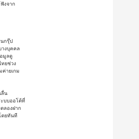
ห้ฟังจาก
นกรุ๊ป
 บางบุคคล
มูลดู
นไทยช่วง
วมค่ายเกม
ลื่น
ะบบออโต้ที่
ผมทดลองฝาก
โดยทันที