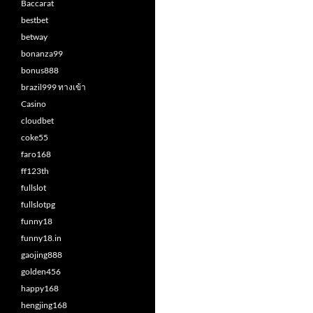
Baccarat
bestbet
betway
bonanza99
bonus888
brazil999 ทางเข้า
Casino
cloudbet
coke55
faro168
ff123th
fullslot
fullslotpg
funny18
funny18.in
gaojing888
golden456
happy168
hengjing168