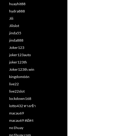
huayhit88
hydra888
Jili
Jilislot
jinda55
jinda888
Joker123
joker123auto
joker123th
Joker123th.win
kingdom66n
live22
live22slot
lockdown168
lotto432 ทางเข้า
macau69
macau69 สมัคร
no1huay
no1huay.com