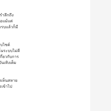
ำลึกถึง
ือแม้แต่
รบแล้วก็มี
็บไซต์
้นระบบไม่ดี
กี่ยวกับการ
นเทิงเต็ม
งเห็นสหาย
รเข้าไป