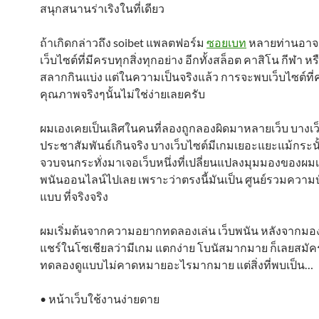
สนุกสนานร่าเริงในที่เดียว
ถ้าเกิดกล่าวถึง soibet แพลตฟอร์ม
ซอยเบท
หลายท่านอาจร
เว็บไซต์ที่มีครบทุกสิ่งทุกอย่าง อีกทั้งสล็อต คาสิโน กีฬา หร
สลากกินแบ่ง แต่ในความเป็นจริงแล้ว การจะพบเว็บไซต์ที่ค
คุณภาพจริงๆนั้นไม่ใช่ง่ายเลยครับ
ผมเองเคยเป็นเลิศในคนที่ลองถูกลองผิดมาหลายเว็บ บางเว
ประชาสัมพันธ์เกินจริง บางเว็บไซต์มีเกมเยอะแยะแม้กระนั
จวบจนกระทั่งมาเจอเว็บหนึ่งที่เปลี่ยนแปลงมุมมองของผมเ
พนันออนไลน์ไปเลย เพราะว่าตรงนี้มันเป็น ศูนย์รวมความบั
แบบ ที่จริงจริง
ผมเริ่มต้นจากความอยากทดลองเล่น เว็บพนัน หลังจากมอ
แชร์ในโซเชียลว่ามีเกม แตกง่าย โบนัสมากมาย ก็เลยสมัค
ทดลองดูแบบไม่คาดหมายอะไรมากมาย แต่สิ่งที่พบเป็น…
• หน้าเว็บใช้งานง่ายดาย