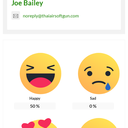
Joe Bailey
noreply@thaiairsoftgun.com
Happy
Sad
50
%
0
%