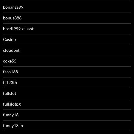
bonanza99
bonus888
brazil999 ทางเข้า
Casino
cloudbet
coke55
faro168
ff123th
fullslot
fullslotpg
funny18
funny18.in