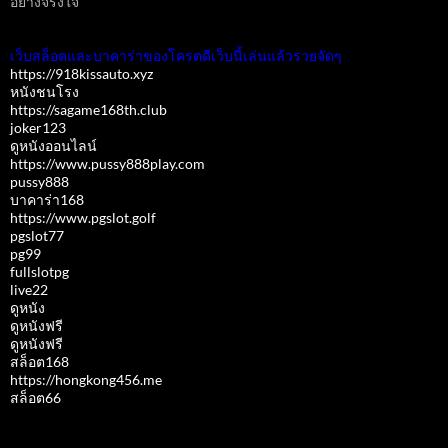
อย่างจริงใจ
เว็บสล็อตและบาคาร่าของโครตดีเว็บนี้เล่นแล้วรวยจัดๆ
https://918kissauto.xyz
หนังชนโรง
https://sagame168th.club
joker123
ดูหนังออนไลน์
https://www.pussy888play.com
pussy888
บาคาร่า168
https://www.pgslot.golf
pgslot77
pg99
fullslotpg
live22
ดูหนัง
ดูหนังฟรี
ดูหนังฟรี
สล็อต168
https://hongkong456.me
สล็อต66