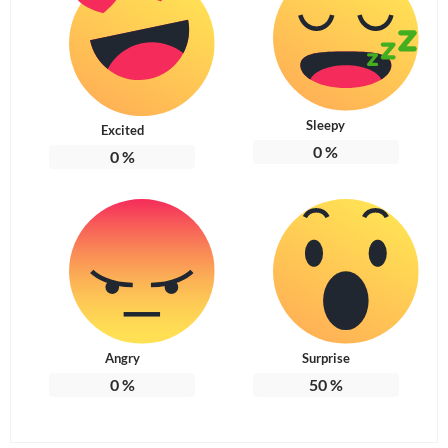
Sleepy
Excited
0
%
0
%
Angry
Surprise
0
%
50
%