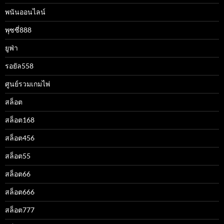
พนันออนไลน์
พุซซี่888
ยูฟ่า
รอยัล558
ศูนย์รวมเกมไพ่
สล็อต
สล็อต168
สล็อต456
สล็อต55
สล็อต66
สล็อต666
สล็อต777