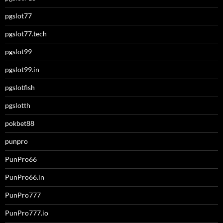
pgslot77
pgslot77.tech
pgslot99
pgslot99.in
pgslotfish
pgslotth
pokbet88
punpro
PunPro66
PunPro66.in
PunPro777
PunPro777.io