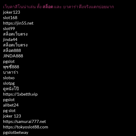
เว็บคาสิโนน่าเล่น ทั้ง
สล็อต
และ
บาคาร่า
ตึงจริงแตกบ่อยมาก
joker123
slot168
https://jin55.net
slot99
สล็อตเว็บตรง
jinda44
สล็อตเว็บตรง
สล็อต888
JINDA888
pgslot
พุซซี่888
บาคาร่า
slotxo
slotpg
ดูหนังโป๊
https://1xbetth.vip
pgslot
allbet24
pg slot
joker 123
https://samurai777.net
https://tokyoslot88.com
pgslotbetway