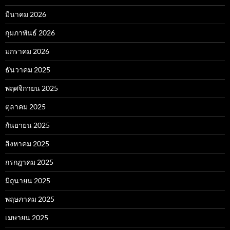
มีนาคม 2026
กุมภาพันธ์ 2026
มกราคม 2026
ธันวาคม 2025
พฤศจิกายน 2025
ตุลาคม 2025
กันยายน 2025
สิงหาคม 2025
กรกฎาคม 2025
มิถุนายน 2025
พฤษภาคม 2025
เมษายน 2025