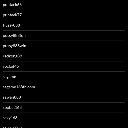
puntaek66
puntaek77
Pussy888
pussy888fun
pussy888win
redkong89
rocket45
sagame
sagame168th.com
sawan888
sbobet168
sexy168
sexy168vip