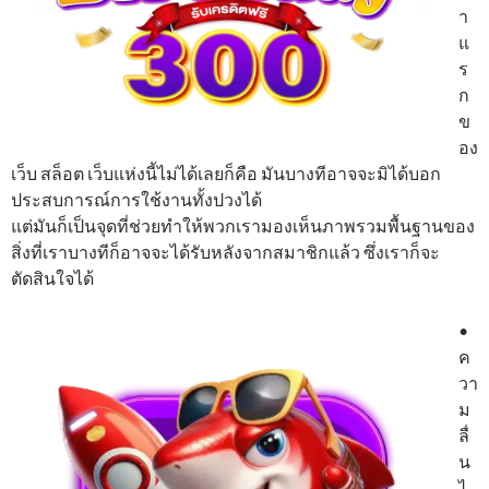
า
แ
ร
ก
ข
อง
เว็บ สล็อต เว็บแห่งนี้ไม่ได้เลยก็คือ มันบางทีอาจจะมิได้บอก
ประสบการณ์การใช้งานทั้งปวงได้
แต่มันก็เป็นจุดที่ช่วยทำให้พวกเรามองเห็นภาพรวมพื้นฐานของ
สิ่งที่เราบางทีก็อาจจะได้รับหลังจากสมาชิกแล้ว ซึ่งเราก็จะ
ตัดสินใจได้
•
ค
วา
ม
ลื่
น
ไ