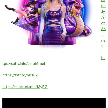
nd
.ly
/al
ot
66
-
ne
t
ht
tps://cutly.info/alot66-net
https://bitt.to/hb1u2j
https://shorturl.asia/f3yRG