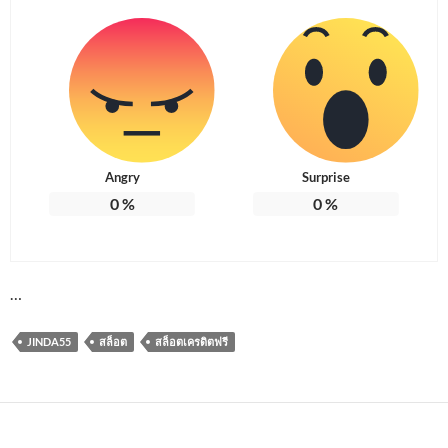
Angry
Surprise
0
%
0
%
…
JINDA55
สล็อต
สล็อตเครดิตฟรี