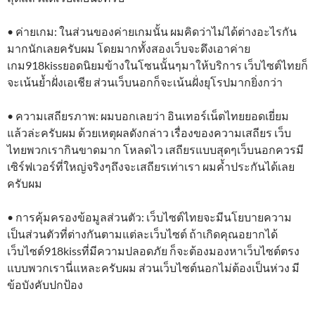
• ค่ายเกม: ในส่วนของค่ายเกมนั้น ผมคิดว่าไม่ได้ต่างอะไรกัน
มากนักเลยครับผม โดยมากทั้งสองเว็บจะดึงเอาค่าย
เกม918kissยอดนิยมข้างในโซนนั้นๆมาให้บริการ เว็บไซต์ไทยก็
จะเน้นย้ำฝั่งเอเชีย ส่วนเว็บนอกก็จะเน้นฝั่งยุโรปมากยิ่งกว่า
• ความเสถียรภาพ: ผมบอกเลยว่า อินเทอร์เน็ตไทยยอดเยี่ยม
แล้วล่ะครับผม ด้วยเหตุผลดังกล่าว เรื่องของความเสถียร เว็บ
ไทยพวกเรากินขาดมาก โหลดไว เสถียรแบบสุดๆเว็บนอกควรมี
เซิร์ฟเวอร์ที่ใหญ่จริงๆถึงจะเสถียรเท่าเรา ผมค้ำประกันได้เลย
ครับผม
• การคุ้มครองข้อมูลส่วนตัว: เว็บไซต์ไทยจะมีนโยบายความ
เป็นส่วนตัวที่ต่างกันตามแต่ละเว็บไซต์ ถ้าเกิดคุณอยากได้
เว็บไซต์918kissที่มีความปลอดภัย ก็จะต้องมองหาเว็บไซต์ตรง
แบบพวกเรานี่แหละครับผม ส่วนเว็บไซต์นอกไม่ต้องเป็นห่วง มี
ข้อบังคับปกป้อง