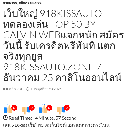
918KISS
,
สล็อต918KISS
เว็บใหญ่ 918KISSAUTO
ทดลองเล่น TOP 50 BY
CALVIN WEBแจกหนัก สมัคร
วันนี้ รับเครดิตฟรีทันที แตก
จริงทุกยูส
918KISSAUTO.ZONE 7
ธันวาคม 25 คาสิโนออนไลน์
คลังภาพ
10 พฤศจิกายน 2025
0
0
0
0
Read Time:
4 Minute, 57 Second
เล่น 918kiss เว็บไทย vs เว็บไซต์นอก แตกต่างตรงไหน