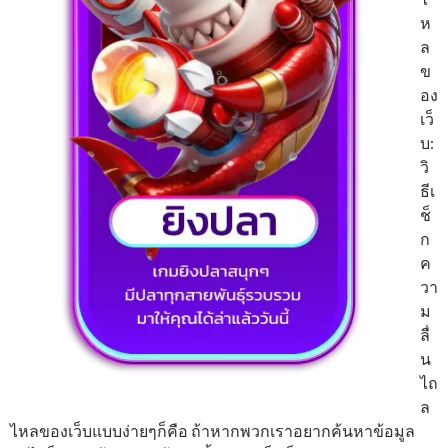
ห
ล
ข
อง
เว็
บ:
วิ
ธีเ
ช็
ก
ค
วา
ม
ลื่
น
ไถ
ล
ไหลของเว็บแบบง่ายๆก็คือ ถ้าหากพวกเราอยากค้นหาข้อมูล