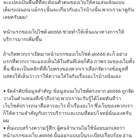
จะแปลงเป็นพื้นที่ที่สะท้อนตัวตนของเว็บให้คนเล่นเห็นแบบ
เต็มๆแน่นอน แม้กระนั้นจะเกี่ยวกับอะไรบ้างนั้น พวกเรามาดูกัน
เลยครับผม!
หน้าแรกของเว็บไซต์ alot66 ช่วยทำให้เห็นแนวทางการให้
บริการมากเพิ่มขึ้น
ถ้าเกิดพวกเราเปิดมาหน้าแรกของเว็บไซต์ alot66 ล่ะก็ อย่าง
แรกที่พวกเราจะมองเห็นได้ในทันทีเลยก็คือ ภาพรวมของเว็บทั้ง
สิ้น ซึ่งจะเป็นหลักที่ที่เว็บตรงของพวกเราเลือกจัดวางข้อมูลที่
แสดงให้เห็นว่า เราให้ความใส่ใจกับเรื่องอะไรบ้างนั่นเอง
• จัดลำดับข้อมูลสำคัญ: ข้อมูลบนเว็บไซต์ตรงจาก alot66 ถูกจัด
วางในตำแหน่งที่เข้าถึงง่าย พวกเราจะรับรู้ได้โดยทันทีว่า
เว็บไซต์ปรารถนาสื่อสารอะไร ย้ำเรื่องอะไร ซึ่งเว็บของพวกเรา
ก็ให้ความสำคัญกับการบริการและเกมที่ตอบโจทย์นั่นเองครับ
ผม
• ต้นแบบสร้างความรู้สึก: ผู้คนจำนวนไม่ใช้น้อยบอกเลยว่า
หน้าแรกของเว็บ alot66 นั้นออกแบบเป็นระเบียบเรียบร้อย อ่าน