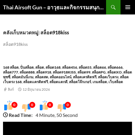
ค้นหา
Thai Airsoft Gun – อาวุธและกิจกรรมสนุกสำหรับ Airsoft
ข้าม
เมนูหลัก
ไป
ยัง
เนื้อหา
คลังเก็บหมวดหมู่: สล็อต918kiss
สล็อต918kiss
168 สล็อต
,
ปั่นสล็อต
,
สล็อต
,
สล็อต168
,
สล็อต456
,
สล็อต55
,
สล็อต66
,
สล็อต666
,
สล็อต777
,
สล็อต888
,
สล็อต918
,
สล็อต918KISS
,
สล็อต99
,
สล็อตPG
,
สล็อตXO
,
สล็อต
พุซซี่
,
สล็อตมันนี่เกม
,
สล็อตสด
,
สล็อตออนไลน์
,
สล็อตเครดิตฟรี
,
สล็อตเว็บตรง
,
สล็อต
เว็บตรง 168
,
สล็อตเเครดิตฟรี
,
สล็อตแตกดี
,
สล็อตโจ๊กเกอร์
,
เกมสล็อต
,
เว็บสล็อต
ลิงก์
12 มิถุนายน 2026
0
0
0
0
Read Time:
4 Minute, 50 Second