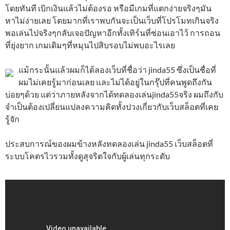
โดยทันที เบิกเงินแล้วไม่ต้องรอ หรือมีเกมที่แตกง่ายจริงๆมัน
หาไม่ง่ายเลย โดยมากที่เราพบกันจะเป็นเว็บที่โปรโมทเกินจริง
พอเล่นไปจริงๆกลับเจอปัญหาอีกทั้งเทิร์นที่ซ่อนเอาไว้ การถอน
ที่ยุ่งยาก เกมเดิมๆที่หมุนไปสิบรอบไม่พบอะไรเลย
แม้กระนั้นแล้วผมก็ได้ลองเว็บที่ชื่อว่า jinda55 ซึ่งเป็นชื่อที่
ผมไม่เคยรู้มาก่อนเลย และไม่ได้อยู่ในกรุ๊ปที่คนพูดถึงกัน
บ่อยๆด้วย แต่ว่าภายหลังจากได้ทดลองเล่นjinda55จริง ผมถึงกับ
จำเป็นต้องเปลี่ยนแปลงความคิดทั้งปวงเกี่ยวกับเว็บสล็อตที่เคย
รู้จัก
ประสบการณ์ของผมข้างหลังทดลองเล่น jinda55 เว็บสล็อตที่
ระบบโคตรไวรวมทั้งดูสุจริตใจกับผู้เล่นทุกระดับ