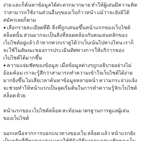
ง่าย และก็ค้นหาข้อมูลได้สะดวกมากมาย ทำให้ผู้เล่นมีความคิด
ว่าสามารถใช้งานส่วนอื่นๆของเว็บก้าวหน้า แม้ว่าจะยังมิได้
สมัครเลยก็ตาม
• เลือกรายละเอียดที่ดี: สิ่งที่ถูกเสนอขึ้นหน้าแรกของเว็บไซต์
สล็อตนั้น ส่วนมากจะเป็นสิ่งที่สอดคล้องกับคนเล่นหลักของ
เว็บไซต์อยู่แล้ว ถ้าหากพวกเราดูได้ว่าเว็บเน้นไปทางไหน เราก็
จะใช้ในลัษณะของการประเมินทิศทางการให้บริการของ
เว็บไซต์ได้มากขึ้น
• ความแจ่มชัดของข้อมูล: เมื่อข้อมูลต่างๆถูกอธิบายอย่างไม่
อ้อมค้อม เราจะรู้สึกว่าสามารถทำความเข้าใจเว็บไซต์ได้ง่าย
มากยิ่งขึ้น ไม่เสียเวลาค้นหาข้อมูลหลายหน้า ความกระจ่างแจ้ง
จะช่วยทำให้หน้าแรกเป็นจุดเริ่มต้นในการทำความรู้จักเว็บไซต์
สล็อต ด้วย
หน้าแรกของ เว็บไซต์สล็อต สะท้อนมาตรฐานการดูแลผู้เล่น
ของเว็บไซต์
นอกเหนือจากการบอกแนวทางของเว็บ สล็อต แล้ว หน้าแรกยัง
เป็นหลักที่ที่พวกเราสามารถใช้พินิจวิธีการดูแลสมาชิกของเว็บ