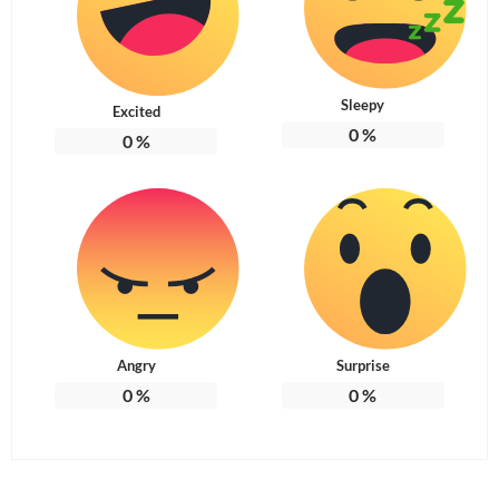
Sleepy
Excited
0
%
0
%
Angry
Surprise
0
%
0
%
…