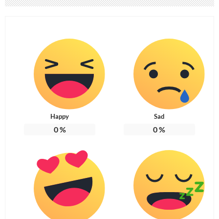
Happy
Sad
0
%
0
%