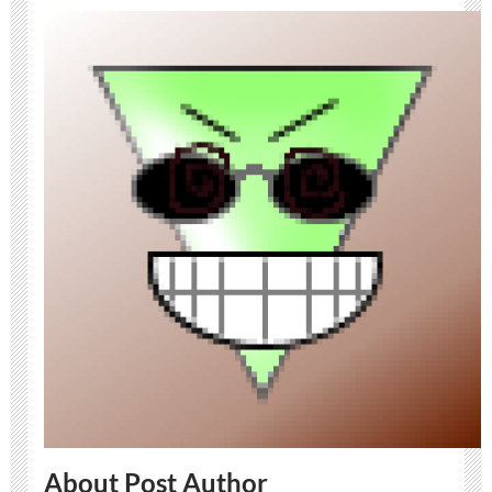
About Post Author