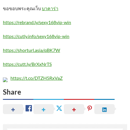
ขอขอบพระคุณเว็บ
บาคาร่า
https://rebrand.ly/sexy168vip-win
https://cutly.info/sexy168vip-win
https://shorturl.asia/qBK7W
https://cutt.ly/BrXxNrTS
https://t.co/DTZH5RxVaZ
Share