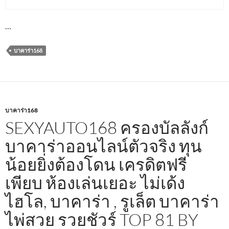
…
บาคาร่า168
บาคาร่า168
SEXYAUTO168 ครองบัลลังก์
บาคาร่าออนไลน์ตัวจริง ทุน
น้อยยิ่งต้องโดน เครดิตฟรี
เพียบ ห้องเล่นเยอะ ไม่เด้ง
ไฮโล, บาคาร่า , รูเล็ต บาคาร่า
ไพ่สวย รวยชัวร์ TOP 81 BY