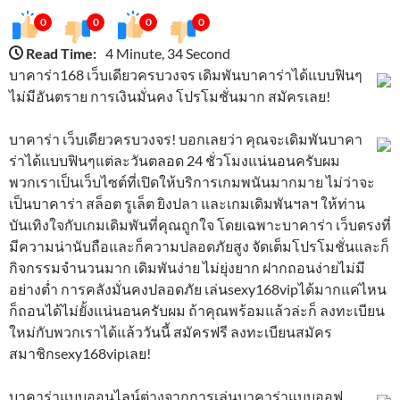
0
0
0
0
Read Time:
4 Minute, 34 Second
บาคาร่า168 เว็บเดียวครบวงจร เดิมพันบาคาร่าได้แบบฟินๆ
ไม่มีอันตราย การเงินมั่นคง โปรโมชั่นมาก สมัครเลย!
บาคาร่า เว็บเดียวครบวงจร! บอกเลยว่า คุณจะเดิมพันบาคา
ร่าได้แบบฟินๆแต่ละวันตลอด 24 ชั่วโมงแน่นอนครับผม
พวกเราเป็นเว็บไซต์ที่เปิดให้บริการเกมพนันมากมาย ไม่ว่าจะ
เป็นบาคาร่า สล็อต รูเล็ต ยิงปลา และเกมเดิมพันฯลฯ ให้ท่าน
บันเทิงใจกับเกมเดิมพันที่คุณถูกใจ โดยเฉพาะบาคาร่า เว็บตรงที่
มีความน่านับถือและก็ความปลอดภัยสูง จัดเต็มโปรโมชั่นและก็
กิจกรรมจำนวนมาก เดิมพันง่าย ไม่ยุ่งยาก ฝากถอนง่ายไม่มี
อย่างต่ำ การคลังมั่นคงปลอดภัย เล่นsexy168vipได้มากแค่ไหน
ก็ถอนได้ไม่ยั้งแน่นอนครับผม ถ้าคุณพร้อมแล้วล่ะก็ ลงทะเบียน
ใหม่กับพวกเราได้แล้ววันนี้ สมัครฟรี ลงทะเบียนสมัคร
สมาชิกsexy168vipเลย!
บาคาร่าแบบออนไลน์ต่างจากการเล่นบาคาร่าแบบออฟ