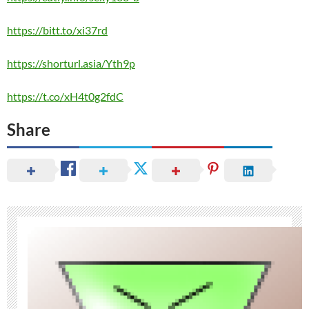
https://bitt.to/xi37rd
https://shorturl.asia/Yth9p
https://t.co/xH4t0g2fdC
Share