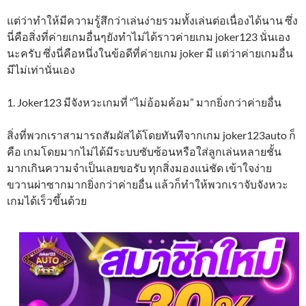
แต่ว่าทำให้มีความรู้สึกว่าเล่นง่ายรวมทั้งเล่นต่อเนื่องได้นาน ซึ่ง
นี่คือสิ่งที่ค่ายเกมอื่นๆยังทำไม่ได้ราวค่ายเกม joker123 นั่นเอง
นะครับ ซึ่งนี่คือหนึ่งในข้อดีที่ค่ายเกม joker มี แต่ว่าค่ายเกมอื่น
มีไม่เท่านั่นเอง
1. Joker123 มีจังหวะเกมที่ “ไม่อ้อมค้อม” มากยิ่งกว่าค่ายอื่น
สิ่งที่พวกเราสามารถสัมผัสได้โดยทันทีจากเกม joker123auto ก็
คือ เกมโดยมากไม่ได้มีระบบซับซ้อนหรือใส่ลูกเล่นหลายชั้น
มากเกินความจำเป็นเลยขอรับ ทุกสิ่งมองแน่ชัด เข้าใจง่าย
ขวานผ่าซากมากยิ่งกว่าค่ายอื่น แล้วก็ทำให้พวกเราจับจังหวะ
เกมได้เร็วขึ้นด้วย