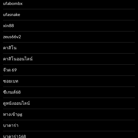
ufabombx
ufasnake
xin88
zeus66v2
คาสิโน
คาสิโนออนไลน์
จ๊วด 69
ซอยเบท
ซีเกมส์68
ดูหนังออนไลน์
ทางเข้าpg
บาคาร่า
บาคาร่า168