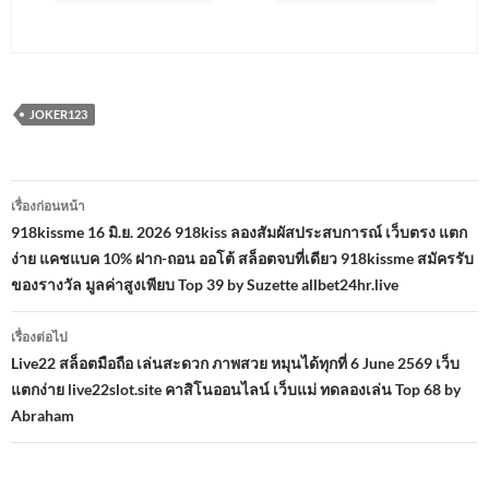
JOKER123
เมนู
เรื่องก่อนหน้า
นำทาง
918kissme 16 มิ.ย. 2026 918kiss ลองสัมผัสประสบการณ์ เว็บตรง แตก
ง่าย แคชแบค 10% ฝาก-ถอน ออโต้ สล็อตจบที่เดียว 918kissme สมัครรับ
เรื่อง
ของรางวัล มูลค่าสูงเพียบ Top 39 by Suzette allbet24hr.live
เรื่องต่อไป
Live22 สล็อตมือถือ เล่นสะดวก ภาพสวย หมุนได้ทุกที่ 6 June 2569 เว็บ
แตกง่าย live22slot.site คาสิโนออนไลน์ เว็บแม่ ทดลองเล่น Top 68 by
Abraham