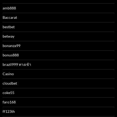
amb888
Baccarat
bestbet
betway
bonanza99
bonus888
brazil999 ทางเข้า
Casino
cloudbet
coke55
faro168
ff123th