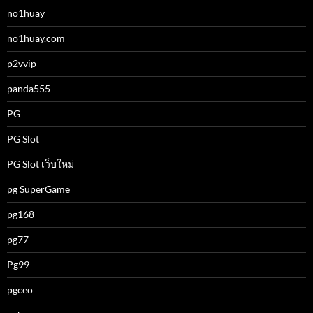
no1huay
no1huay.com
p2vvip
panda555
PG
PG Slot
PG Slot เว็บใหม่
pg SuperGame
pg168
pg77
Pg99
pgceo