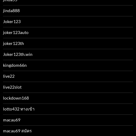
jinda888
Joker123
joker123auto
joker123th
Joker123th.win
kingdom66n
live22
live22slot
lockdown168
lotto432 ทางเข้า
macau69
macau69 สมัคร