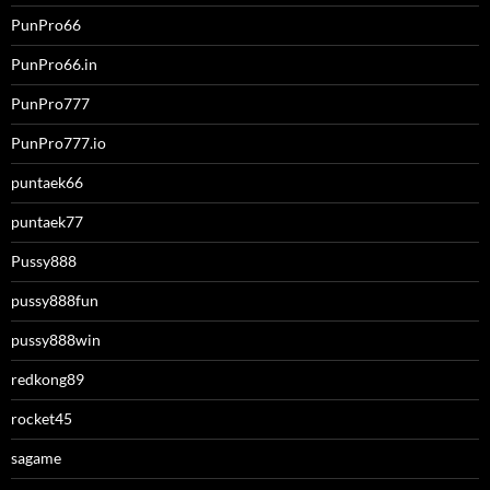
PunPro66
PunPro66.in
PunPro777
PunPro777.io
puntaek66
puntaek77
Pussy888
pussy888fun
pussy888win
redkong89
rocket45
sagame