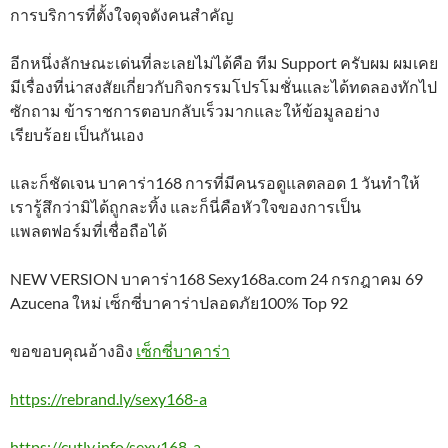
การบริการที่ตั้งใจดุจดังคนสำคัญ
อีกหนึ่งลักษณะเด่นที่ละเลยไม่ได้คือ ทีม Support ครับผม ผมเคย
มีเรื่องที่น่าสงสัยเกี่ยวกับกิจกรรมโปรโมชั่นและได้ทดลองทักไป
ซักถาม ข้าราชการตอบกลับเร็วมากและให้ข้อมูลอย่าง
เรียบร้อย เป็นกันเอง
และก็ชัดเจน บาคาร่า168 การที่มีคนรอดูแลตลอด 1 วันทำให้
เรารู้สึกว่ามิได้ถูกละทิ้ง และก็นี่คือหัวใจของการเป็น
แพลตฟอร์มที่เชื่อถือได้
NEW VERSION บาคาร่า168 Sexy168a.com 24 กรกฎาคม 69
Azucena ใหม่ เซ็กซี่บาคาร่าปลอดภัย100% Top 92
ขอขอบคุณอ้างอิง
เซ็กซี่บาคาร่า
https://rebrand.ly/sexy168-a
https://cutly.info/sexy168-a