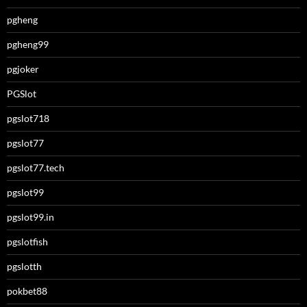
pgheng
pgheng99
pgjoker
PGSlot
pgslot718
pgslot77
pgslot77.tech
pgslot99
pgslot99.in
pgslotfish
pgslotth
pokbet88