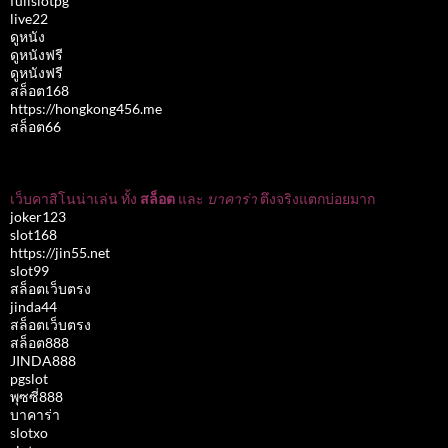
fullslotpg
live22
ดูหนัง
ดูหนังฟรี
ดูหนังฟรี
สล็อต168
https://hongkong456.me
สล็อต66
เว็บคาสิโนน่าเล่น ทั้ง
สล็อต
และ
บาคาร่า
ตึงจริงแตกบ่อยมาก
joker123
slot168
https://jin55.net
slot99
สล็อตเว็บตรง
jinda44
สล็อตเว็บตรง
สล็อต888
JINDA888
pgslot
พุซซี่888
บาคาร่า
slotxo