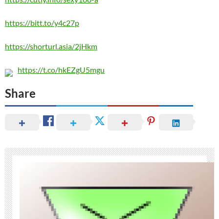
https://bitt.to/y4c27p
https://shorturl.asia/2jHkm
https://t.co/hkEZgU5mgu
Share