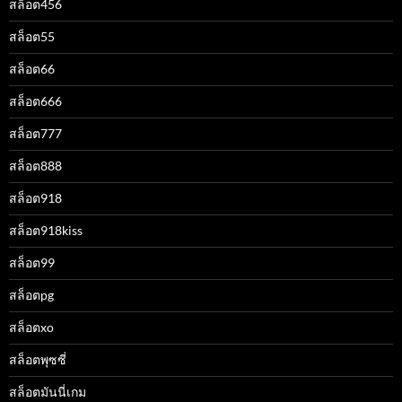
สล็อต456
สล็อต55
สล็อต66
สล็อต666
สล็อต777
สล็อต888
สล็อต918
สล็อต918kiss
สล็อต99
สล็อตpg
สล็อตxo
สล็อตพุซซี่
สล็อตมันนี่เกม