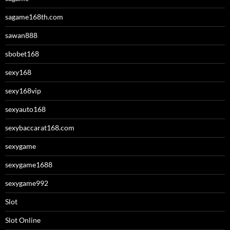
sagame168th.com
sawan888
sbobet168
sexy168
sexy168vip
sexyauto168
sexybaccarat168.com
sexygame
sexygame1688
sexygame992
Slot
Slot Online