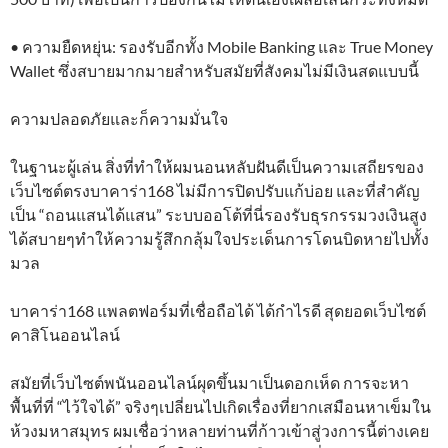
• ความยืดหยุ่น: รองรับอีกทั้ง Mobile Banking และ True Money
Wallet ซึ่งสบายมากมายสำหรับสมัยที่สังคมไม่มีเงินสดแบบนี้
ความปลอดภัยและก็ความมั่นใจ
ในฐานะผู้เล่น สิ่งที่ทำให้ผมนอนหลับฝันดีเป็นความเสถียรของ
เว็บไซต์ตรงบาคาร่า168 ไม่มีการปิดปรับแก้บ่อย และที่สำคัญ
เป็น “ถอนแสนได้แสน” ระบบออโต้ที่นี่รองรับธุรกรรมวงเงินสูง
ได้สบายๆทำให้ความรู้สึกกลุ้มใจประเด็นการโดนบิดหายไปทั้ง
มวล
บาคาร่า168 แพลตฟอร์มที่เชื่อถือได้ ได้กำไรดี สุดยอดเว็บไซต์
คาสิโนออนไลน์
สมัยที่เว็บไซต์พนันออนไลน์ผุดขึ้นมาเป็นดอกเห็ด การจะหา
พื้นที่ที่ “ไว้ใจได้” จริงๆเปลี่ยนไปเกิดเรื่องที่ยากเสมือนหาเข็มใน
ห้วงมหาสมุทร ผมเชื่อว่าหลายท่านที่ก้าวเข้าสู่วงการนี้ต่างเคย