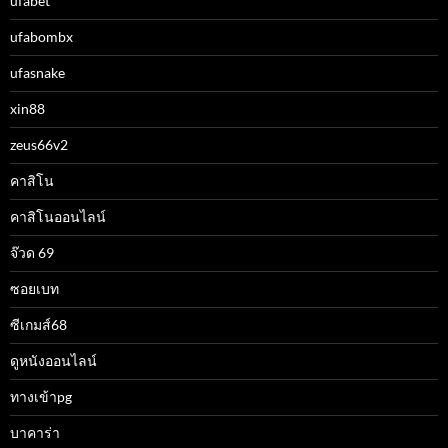
ufabet
ufabombx
ufasnake
xin88
zeus66v2
คาสิโน
คาสิโนออนไลน์
จ๊วด 69
ซอยเบท
ซีเกมส์68
ดูหนังออนไลน์
ทางเข้าpg
บาคาร่า