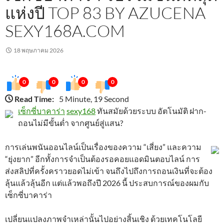
แห่งปี TOP 83 BY AZUCENA
SEXY168A.COM
18 พฤษภาคม 2026
0
0
0
0
Read Time:
5 Minute, 19 Second
เซ็กซี่บาคาร่า
sexy168
ทันสมัยด้วยระบบ อัตโนมัติ ฝาก-
ถอน​ไม่มีขั้นต่ำ จากศูนย์สู่แสน?
การเล่นพนันออนไลน์เป็นเรื่องของความ “เสี่ยง” และความ
“ยุ่งยาก” อีกทั้งการจำเป็นต้องรอคอยแอดมินตอบไลน์ การ
ส่งสลิปที่ครั้งคราวยอดไม่เข้า จนถึงไปถึงการถอนเงินที่จะต้อง
ลุ้นแล้วลุ้นอีก แต่แล้วพอถึงปี 2026 นี้ ประสบการณ์ของผมกับ
เซ็กซี่บาคาร่า
เปลี่ยนแปลงภาพจำเหล่านั้นไปอย่างสิ้นเชิง ด้วยเทคโนโลยี