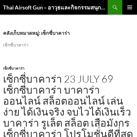
ค้นหา
Thai Airsoft Gun – อาวุธและกิจกรรมสนุกสำหรับ Airsoft
ข้าม
เมนูหลัก
ไป
ยัง
เนื้อหา
คลังเก็บหมวดหมู่: เซ็กซี่บาคาร่า
เซ็กซี่บาคาร่า
เซ็กซี่บาคาร่า
เซ็กซี่บาคาร่า 23 JULY 69
เซ็กซี่บาคาร่า บาคาร่า
ออนไลน์ สล็อตออนไลน์ เล่น
ง่าย ได้เงินจริง จบไวได้เงินเร็ว
บาคาร่า รูเล็ต สล็อต เสือมังกร
เซ็กซี่บาคาร่า โปรโมชั่นดีที่สุด