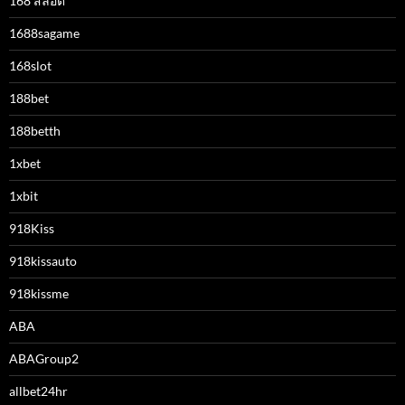
168 สล็อต
1688sagame
168slot
188bet
188betth
1xbet
1xbit
918Kiss
918kissauto
918kissme
ABA
ABAGroup2
allbet24hr